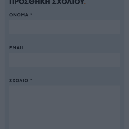
ΠΡΟΣΘΗΚΗ ΣΧΟΛΙΟΥ
ΌΝΟΜΑ *
EMAIL
ΣΧΌΛΙΟ *