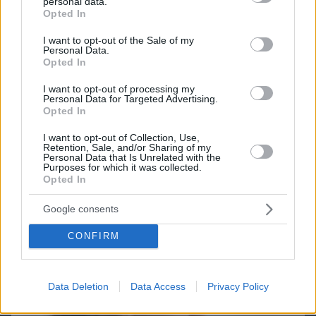
Games
personal data.
grant or deny consent to Google and its third-party tags to
Opted In
use your data for below specified purposes in below Google
consent section.
I want to opt-out of the Sale of my
Personal Data.
Opted In
I want to opt-out of processing my
Personal Data for Targeted Advertising.
Northern Heights
Opted In
Candy Bub
Cut The Rope
I want to opt-out of Collection, Use,
Retention, Sale, and/or Sharing of my
Personal Data that Is Unrelated with the
ΔΕΙΤΕ ΟΛΑ ΤΑ GAMES
Purposes for which it was collected.
Opted In
Best of Network
Google consents
CONFIRM
Data Deletion
Data Access
Privacy Policy