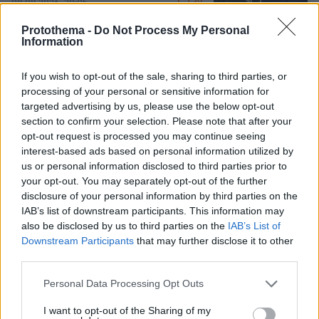
39
08.08.2026, 20:05
Protothema -
Do Not Process My Personal
Information
Τραγωδία στην Πάρο: Πνίγηκε
4χρονος σε πισίνα beach bar, βούτηξε
ο μπάρμαν για να τον σώσει
If you wish to opt-out of the sale, sharing to third parties, or
processing of your personal or sensitive information for
100
08.08.2026, 19:36
targeted advertising by us, please use the below opt-out
section to confirm your selection. Please note that after your
opt-out request is processed you may continue seeing
interest-based ads based on personal information utilized by
us or personal information disclosed to third parties prior to
Πατέρας για δεύτερη φορά ο
your opt-out. You may separately opt-out of the further
Κωνσταντέλιας: Η σύζυγός του
disclosure of your personal information by third parties on the
Χριστίνα έφερε στον κόσμο ένα
IAB’s list of downstream participants. This information may
υγιέστατο κοριτσάκι
also be disclosed by us to third parties on the
IAB’s List of
55
08.08.2026, 22:23
Downstream Participants
that may further disclose it to other
third parties.
Please note that this website/app uses one or more Google
Personal Data Processing Opt Outs
services and may gather and store information including but
not limited to your visit or usage behaviour. You may click to
I want to opt-out of the Sharing of my