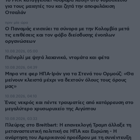
Το PKK καταγγέλλει «σοβαρά λάθη» στο νομοσχέδιο
για τους μαχητές του και ζητά την αποφυλάκιση
Οτσαλάν
πριν μία ώρα
O Παναμάς ενισχύει τα σύνορα με την Κολομβία μετά
τις επιθέσεις και τον φόβο διείσδυσης ένοπλων
οργανώσεων
10.08.2026, 05:00
Πεϊνιρλί με ψητά λαχανικά, ντομάτα και φέτα
10.08.2026, 04:39
Μπρα ντε φερ ΗΠΑ-Ιράν για τα Στενά του Ορμούζ: «Θα
μείνουν κλειστά μέχρι να δεχτούν όλους τους όρους
μας»
10.08.2026, 04:10
Ένας νεκρός και πέντε τραυματίες από κατάρρευση στο
μεγαλύτερο χρυσωρυχείο της Αιγύπτου
10.08.2026, 03:33
Πλεύρης στο Breitbart: Η επανεκλογή Τραμπ άλλαξε τη
μεταναστευτική πολιτική σε ΗΠΑ και Ευρώπη - Η
ανάρτηση του Αμερικανού προέδρου με τη συνέντευξη