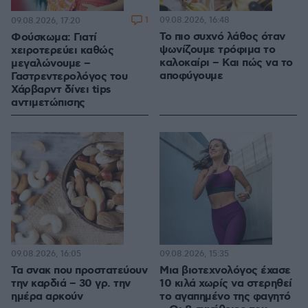
1
09.08.2026, 16:48
09.08.2026, 17:20
Το πιο συχνό λάθος όταν
Φούσκωμα: Γιατί
ψωνίζουμε τρόφιμα το
χειροτερεύει καθώς
καλοκαίρι – Και πώς να το
μεγαλώνουμε –
αποφύγουμε
Γαστρεντερολόγος του
Χάρβαρντ δίνει tips
αντιμετώπισης
09.08.2026, 16:05
09.08.2026, 15:35
Τα σνακ που προστατεύουν
Μια βιοτεχνολόγος έχασε
την καρδιά – 30 γρ. την
10 κιλά χωρίς να στερηθεί
ημέρα αρκούν
το αγαπημένο της φαγητό