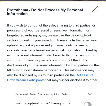
Ο ασυνόδευτος ανήλικος, η πυγμαχία
και η μοιραία συνάντηση με την άτυχη
Protothema -
Do Not Process My Personal
Σκωτσέζα
Information
66
09.08.2026, 19:25
If you wish to opt-out of the sale, sharing to third parties, or
processing of your personal or sensitive information for
Πλεύρης στο Breitbart: Η επανεκλογή
targeted advertising by us, please use the below opt-out
Τραμπ άλλαξε τη μεταναστευτική
section to confirm your selection. Please note that after your
πολιτική σε ΗΠΑ και Ευρώπη - Η
opt-out request is processed you may continue seeing
ανάρτηση του Αμερικανού προέδρου
interest-based ads based on personal information utilized by
με τη συνέντευξη του Έλληνα
us or personal information disclosed to third parties prior to
υπουργού
your opt-out. You may separately opt-out of the further
disclosure of your personal information by third parties on the
9
10.08.2026, 03:33
IAB’s list of downstream participants. This information may
also be disclosed by us to third parties on the
IAB’s List of
Downstream Participants
that may further disclose it to other
third parties.
Games
Please note that this website/app uses one or more Google
Personal Data Processing Opt Outs
services and may gather and store information including but
not limited to your visit or usage behaviour. You may click to
I want to opt-out of the Sharing of my