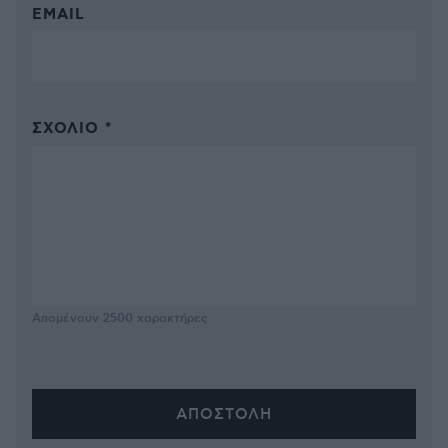
EMAIL
ΣΧΌΛΙΟ *
Απομένουν
2500
χαρακτήρες