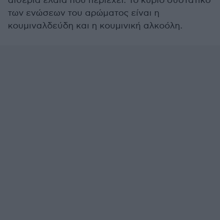
αιθέρια έλαια που περιέχει. Το κύριο συστατικό
των ενώσεων του αρώματος είναι η
κουμιναλδεύδη και η κουμινική αλκοόλη.