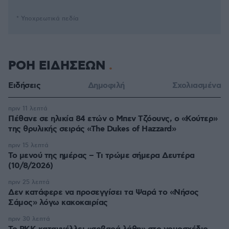
* Υποχρεωτικά πεδία
ΡΟΗ ΕΙΔΗΣΕΩΝ
Ειδήσεις
Δημοφιλή
Σχολιασμένα
πριν 11 λεπτά
Πέθανε σε ηλικία 84 ετών ο Μπεν Τζόουνς, ο «Κούτερ»
της θρυλικής σειράς «The Dukes of Hazzard»
πριν 15 λεπτά
Το μενού της ημέρας – Τι τρώμε σήμερα Δευτέρα
(10/8/2026)
πριν 25 λεπτά
Δεν κατάφερε να προσεγγίσει τα Ψαρά το «Νήσος
Σάμος» λόγω κακοκαιρίας
πριν 30 λεπτά