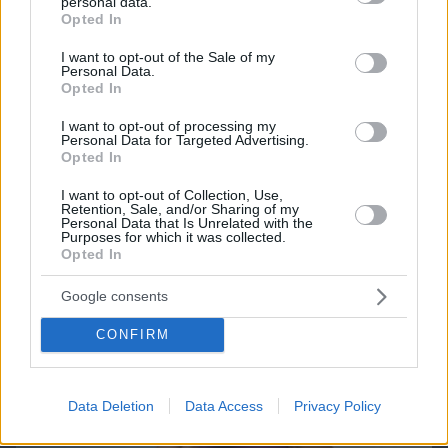
personal data.
grant or deny consent to Google and its third-party tags to
Opted In
use your data for below specified purposes in below Google
consent section.
I want to opt-out of the Sale of my
Personal Data.
Opted In
Northern Heights
Candy Bub
Cut The Rope
I want to opt-out of processing my
Personal Data for Targeted Advertising.
Opted In
ΔΕΙΤΕ ΟΛΑ ΤΑ GAMES
I want to opt-out of Collection, Use,
Retention, Sale, and/or Sharing of my
Personal Data that Is Unrelated with the
Purposes for which it was collected.
Best of Network
Opted In
Google consents
CONFIRM
Data Deletion
Data Access
Privacy Policy