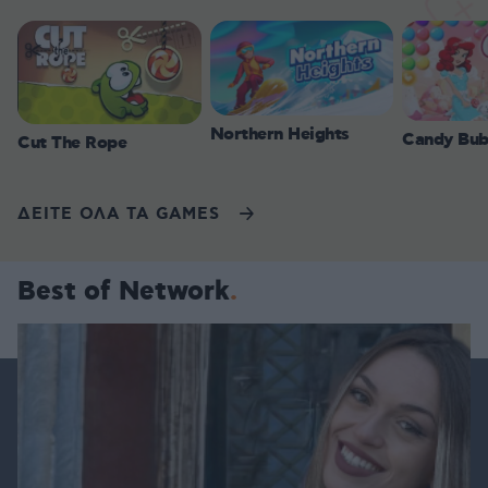
Northern Heights
Candy Bub
Cut The Rope
ΔΕΙΤΕ ΟΛΑ ΤΑ GAMES
Best of Network