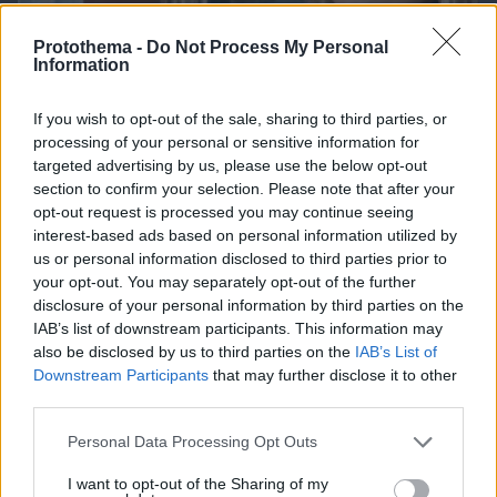
Protothema -
Do Not Process My Personal
Information
If you wish to opt-out of the sale, sharing to third parties, or
processing of your personal or sensitive information for
targeted advertising by us, please use the below opt-out
section to confirm your selection. Please note that after your
opt-out request is processed you may continue seeing
interest-based ads based on personal information utilized by
us or personal information disclosed to third parties prior to
your opt-out. You may separately opt-out of the further
disclosure of your personal information by third parties on the
10.08.2026, 14:01
IAB’s list of downstream participants. This information may
Η 24χρονη αριστούχος της Ιατρικής Αθηνών, που
also be disclosed by us to third parties on the
IAB’s List of
διάβασε τον Ιπποκρατικό Όρκο, μιλά για τον
Downstream Participants
that may further disclose it to other
«άριστο γιατρό»
third parties.
Please note that this website/app uses one or more Google
Personal Data Processing Opt Outs
services and may gather and store information including but
not limited to your visit or usage behaviour. You may click to
I want to opt-out of the Sharing of my