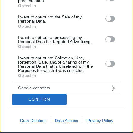
personal data.
grant or deny consent to Google and its third-party tags to
Opted In
use your data for below specified purposes in below Google
consent section.
I want to opt-out of the Sale of my
Personal Data.
Opted In
I want to opt-out of processing my
Personal Data for Targeted Advertising.
Opted In
I want to opt-out of Collection, Use,
Retention, Sale, and/or Sharing of my
Personal Data that Is Unrelated with the
Purposes for which it was collected.
Opted In
Google consents
CONFIRM
10.08.2026, 09:10
Data Deletion
Data Access
Privacy Policy
Στο σφυρί η άγνωστη συλλογή πανάκριβων
αυτοκινήτων του Γιώργου Τράγκα