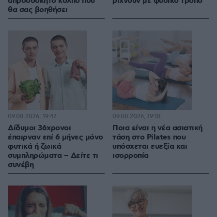
απροσδόκητο κόλπο που
ρίχνουν με φυσικό τρόπο
θα σας βοηθήσει
09.08.2026, 19:47
09.08.2026, 19:18
Δίδυμοι 36χρονοι
Ποια είναι η νέα ασιατική
έπαιρναν επί 6 μήνες μόνο
τάση στο Pilates που
φυτικά ή ζωικά
υπόσχεται ευεξία και
συμπληρώματα – Δείτε τι
ισορροπία
συνέβη