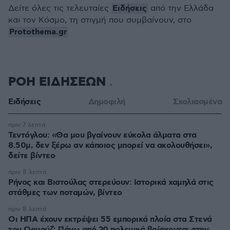
Ειδήσεις
Δείτε όλες τις τελευταίες
από την Ελλάδα
και τον Κόσμο, τη στιγμή που συμβαίνουν, στο
Protothema.gr
ΡΟΗ ΕΙΔΗΣΕΩΝ
Ειδήσεις
Δημοφιλή
Σχολιασμένα
πριν 7 λεπτά
Τεντόγλου: «Θα μου βγαίνουν εύκολα άλματα στα
8.50μ, δεν ξέρω αν κάποιος μπορεί να ακολουθήσει»,
δείτε βίντεο
πριν 8 λεπτά
Ρήνος και Βιστούλας στερεύουν: Ιστορικά χαμηλά στις
στάθμες των ποταμών, βίντεο
πριν 8 λεπτά
Οι ΗΠΑ έχουν εκτρέψει 55 εμπορικά πλοία στα Στενά
του Ορμούζ: Πάνω από 20 πολεμικά βρίσκονται στην