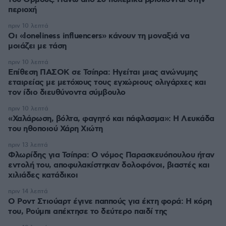
περιοχή
πριν 10 λεπτά
Οι «loneliness influencers» κάνουν τη μοναξιά να
μοιάζει με τάση
πριν 10 λεπτά
Επίθεση ΠΑΣΟΚ σε Τσίπρα: Ηγείται μιας ανώνυμης
εταιρείας με μετόχους τους εγχώριους ολιγάρχες και
τον ίδιο διευθύνοντα σύμβουλο
πριν 10 λεπτά
«Χαλάρωση, βόλτα, φαγητό και πάφλασμα»: Η Λευκάδα
του ηθοποιού Χάρη Χιώτη
πριν 13 λεπτά
Φλωρίδης για Τσίπρα: Ο νόμος Παρασκευόπουλου ήταν
εντολή του, αποφυλακίστηκαν δολοφόνοι, βιαστές και
χιλιάδες κατάδικοι
πριν 14 λεπτά
Ο Ροντ Στιούαρτ έγινε παππούς για έκτη φορά: Η κόρη
του, Ρούμπι απέκτησε το δεύτερο παιδί της