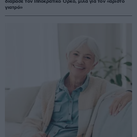
διάβασε τον Ιπποκρατικό Όρκο, μιλά για τον «άριστο
γιατρό»