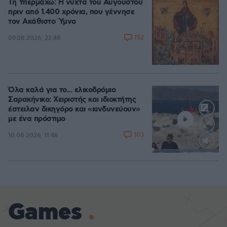
Τη Υπερμάχω: Η νύχτα του Αυγούστου
πριν από 1.400 χρόνια, που γέννησε
τον Ακάθιστο Ύμνο
152
09.08.2026, 22:48
Όλα καλά για το... ελικοδρόμιο
Σαρακήνικο: Χειριστής και ιδιοκτήτης
έστειλαν δικηγόρο και «κινδυνεύουν»
με ένα πρόστιμο
103
10.08.2026, 11:46
Loaded
:
100.00%
Games