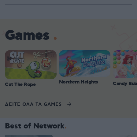
Games
Northern Heights
Candy Bub
Cut The Rope
ΔΕΙΤΕ ΟΛΑ ΤΑ GAMES
Best of Network