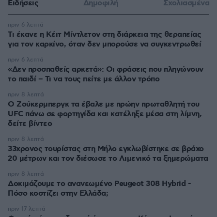
Ειδήσεις
Δημοφιλή
Σχολιασμένα
πριν 6 λεπτά
Τι έκανε η Κέιτ Μίντλετον στη διάρκεια της θεραπείας
για τον καρκίνο, όταν δεν μπορούσε να συγκεντρωθεί
πριν 6 λεπτά
«Δεν προσπαθείς αρκετά»: Οι φράσεις που πληγώνουν
το παιδί – Τι να τους πείτε με άλλον τρόπο
πριν 8 λεπτά
Ο Ζούκερμπεργκ τα έβαλε με πρώην πρωταθλητή του
UFC πάνω σε φορτηγίδα και κατέληξε μέσα στη λίμνη,
δείτε βίντεο
πριν 8 λεπτά
33χρονος τουρίστας στη Μήλο εγκλωβίστηκε σε βράχο
20 μέτρων και τον διέσωσε το Λιμενικό τα ξημερώματα
πριν 8 λεπτά
Δοκιμάζουμε το ανανεωμένο Peugeot 308 Hybrid -
Πόσο κοστίζει στην Ελλάδα;
πριν 17 λεπτά