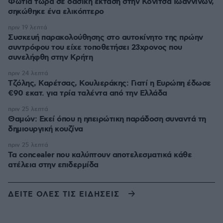
Φωτιά τώρα σε δασική έκταση στην Κόνιτσα Ιωαννίνων,
σηκώθηκε ένα ελικόπτερο
πριν 19 λεπτά
Συσκευή παρακολούθησης στο αυτοκίνητο της πρώην
συντρόφου του είχε τοποθετήσει 23χρονος που
συνελήφθη στην Κρήτη
πριν 24 λεπτά
Τζόλης, Καρέτσας, Κουλιεράκης: Γιατί η Ευρώπη έδωσε
€90 εκατ. για τρία ταλέντα από την Ελλάδα
πριν 25 λεπτά
Θαμών: Εκεί όπου η ηπειρώτικη παράδοση συναντά τη
δημιουργική κουζίνα
πριν 25 λεπτά
Τα concealer που καλύπτουν αποτελεσματικά κάθε
ατέλεια στην επιδερμίδα
ΔΕΙΤΕ ΟΛΕΣ ΤΙΣ ΕΙΔΗΣΕΙΣ