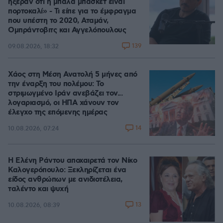
ήξεραν ότι η μπάλα μπάσκετ είναι
πορτοκαλί» - Τι είπε για το έμφραγμα
που υπέστη το 2020, Αταμάν,
Ομπράντοβιτς και Αγγελόπουλους
139
09.08.2026, 18:32
Χάος στη Μέση Ανατολή 5 μήνες από
την έναρξη του πολέμου: Το
στριμωγμένο Ιράν ανεβάζει τον...
λογαριασμό, οι ΗΠΑ χάνουν τον
έλεγχο της επόμενης ημέρας
14
10.08.2026, 07:24
Η Ελένη Ράντου αποχαιρετά τον Νίκο
Καλογερόπουλο: Ξεκληρίζεται ένα
είδος ανθρώπων με ανιδιοτέλεια,
ταλέντο και ψυχή
13
10.08.2026, 08:39