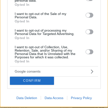
personal data.
grant or deny consent to Google and its third-party tags to
Opted In
use your data for below specified purposes in below Google
consent section.
I want to opt-out of the Sale of my
Personal Data.
Opted In
I want to opt-out of processing my
Personal Data for Targeted Advertising.
Opted In
I want to opt-out of Collection, Use,
Retention, Sale, and/or Sharing of my
Personal Data that Is Unrelated with the
Purposes for which it was collected.
10.08.2026, 07:31
Opted In
Η 29χρονη με το χιτζάμπ που έκανε τη Zendaya να
μείνει με το στόμα ανοιχτό στο κόκκινο χαλί
Google consents
CONFIRM
Πάνω από 200 πυροσβέστες και
εναέρια στη φωτιά στον Κουβαρά:
Εκκενώθηκε ο Άγιος Στυλιανός, ζημιές
σε εργοστάσιο και κτηνοτροφικές
Data Deletion
Data Access
Privacy Policy
μονάδες