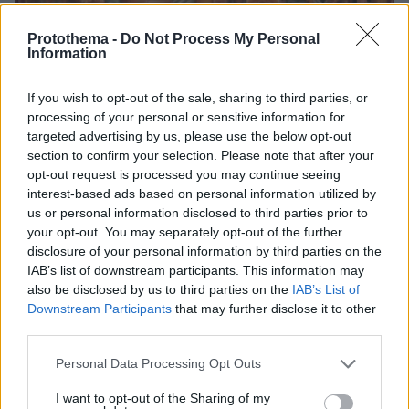
Protothema -
Do Not Process My Personal
Information
If you wish to opt-out of the sale, sharing to third parties, or
processing of your personal or sensitive information for
targeted advertising by us, please use the below opt-out
09.08.2026, 22:48
section to confirm your selection. Please note that after your
Τη Υπερμάχω: Η νύχτα του Αυγούστου πριν από
opt-out request is processed you may continue seeing
1.400 χρόνια, που γέννησε τον Ακάθιστο Ύμνο
interest-based ads based on personal information utilized by
us or personal information disclosed to third parties prior to
your opt-out. You may separately opt-out of the further
disclosure of your personal information by third parties on the
IAB’s list of downstream participants. This information may
also be disclosed by us to third parties on the
IAB’s List of
Downstream Participants
that may further disclose it to other
third parties.
Please note that this website/app uses one or more Google
Personal Data Processing Opt Outs
services and may gather and store information including but
not limited to your visit or usage behaviour. You may click to
I want to opt-out of the Sharing of my