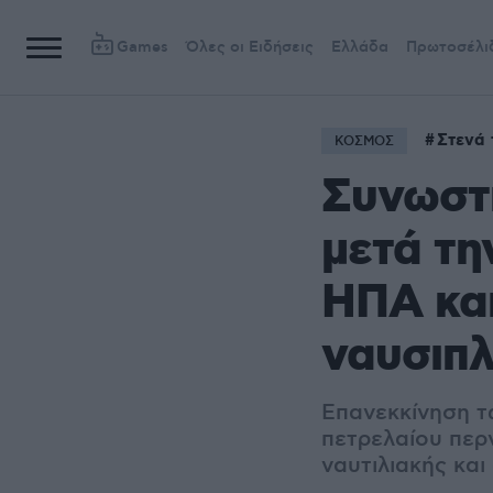
Games
Όλες οι Ειδήσεις
Ελλάδα
Πρωτοσέλι
Στενά 
ΚΟΣΜΟΣ
Συνωστι
μετά τ
ΗΠΑ και
ναυσιπλο
Επανεκκίνηση τ
πετρελαίου περν
ναυτιλιακής κα