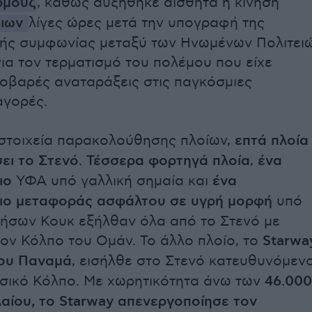
ρμούζ
, καθώς αυξήθηκε αισθητά η κίνηση
οιων
λίγες ώρες μετά την υπογραφή της
κής συμφωνίας μεταξύ των Ηνωμένων Πολιτει
για τον τερματισμό του πολέμου που είχε
οβαρές αναταράξεις στις παγκόσμιες
αγορές.
στοιχεία παρακολούθησης πλοίων,
επτά πλοία
σει το Στενό
.
Τέσσερα φορτηγά πλοία
,
ένα
ιο
ΥΦΑ υπό γαλλική σημαία και
ένα
ιο μεταφοράς ασφάλτου σε υγρή μορφή
υπό
ήσων Κουκ εξήλθαν όλα από το Στενό με
ον Κόλπο του Ομάν. Το άλλο πλοίο, το
Starwa
του Παναμά
, εισήλθε στο Στενό κατευθυνόμεν
σικό Κόλπο. Με χωρητικότητα άνω των
46.000
αίου, το Starway απενεργοποίησε τον