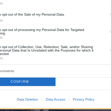
ά του Ορμούζ
In
o opt-out of the Sale of my Personal Data.
κεια του πολέμου, η Σαουδική Αραβία είχε
In
γάλο μέρος των εξαγωγών πετρελαίου της
to opt-out of processing my Personal Data for Targeted
ένα Γιανμπού στην Ερυθρά Θάλασσα, καθώς η
ing.
In
ιακοπή της κυκλοφορίας στα Στενά του Ορμού
σει εκατοντάδες εκατομμύρια βαρέλια
o opt-out of Collection, Use, Retention, Sale, and/or Sharing
ersonal Data that Is Unrelated with the Purposes for which it
τα ύδατα του Κόλπου.
lected.
In
consents
CONFIRM
Data Deletion
Data Access
Privacy Policy