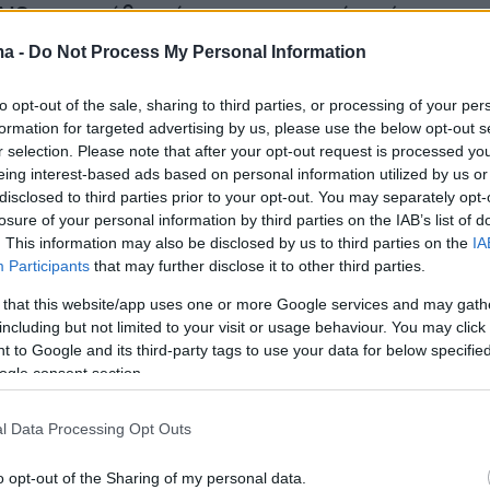
AIS
του, κρύβοντάς το ουσιαστικά από την
ια τακτική που έχει γίνει πιο συνηθισμένη απ
ma -
Do Not Process My Personal Information
είσιμο του Στενού τον Μάρτιο.
to opt-out of the sale, sharing to third parties, or processing of your per
formation for targeted advertising by us, please use the below opt-out s
r selection. Please note that after your opt-out request is processed y
eing interest-based ads based on personal information utilized by us or
disclosed to third parties prior to your opt-out. You may separately opt-
losure of your personal information by third parties on the IAB’s list of
. This information may also be disclosed by us to third parties on the
IA
Participants
that may further disclose it to other third parties.
 that this website/app uses one or more Google services and may gath
including but not limited to your visit or usage behaviour. You may click 
 to Google and its third-party tags to use your data for below specifi
ogle consent section.
l Data Processing Opt Outs
o opt-out of the Sharing of my personal data.