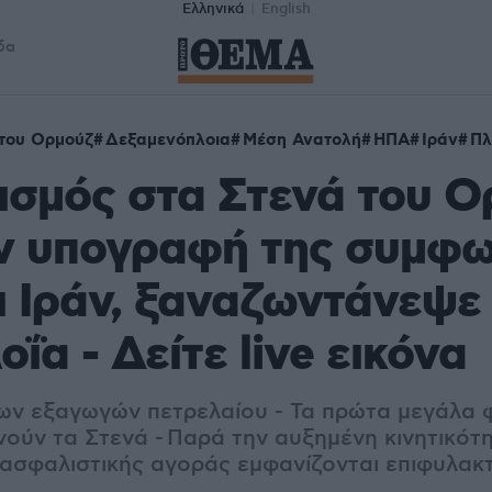
Ελληνικά
English
δα
του Ορμούζ
Δεξαμενόπλοια
Μέση Ανατολή
ΗΠΑ
Ιράν
Πλ
σμός στα Στενά του Ο
ην υπογραφή της συμφω
 Ιράν, ξαναζωντάνεψε
ΐα - Δείτε live εικόνα
ων εξαγωγών πετρελαίου - Τα πρώτα μεγάλα 
ούν τα Στενά - Παρά την αυξημένη κινητικότη
ι ασφαλιστικής αγοράς εμφανίζονται επιφυλακ