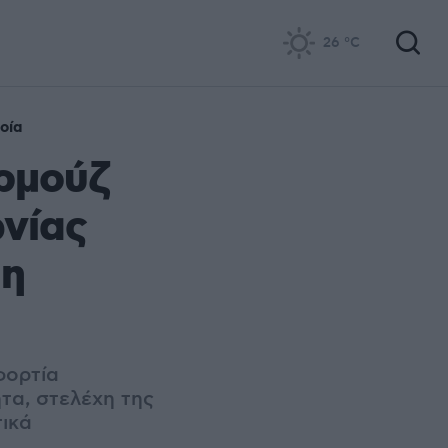
26
°C
οία
ρμούζ
νίας
 η
φορτία
τα, στελέχη της
τικά