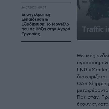
26.07.2026, 09:54
Επαγγελματική
Εκπαίδευση &
Εξειδίκευση: Το Mοντέλο
που σε Bάζει στην Aγορά
Eργασίας
Θετικές ενδε
υγροποιημένο
LNG «Mraikh
διαχειρίζεται
OAS Shipping
μεταφέροντας
Πακιστάν. Πρό
έχουν εγκατα