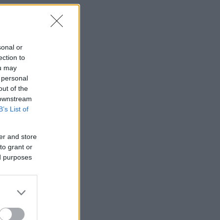
ό
sonal or
ection to
ou may
 personal
out of the
 downstream
B’s List of
er and store
to grant or
ed purposes