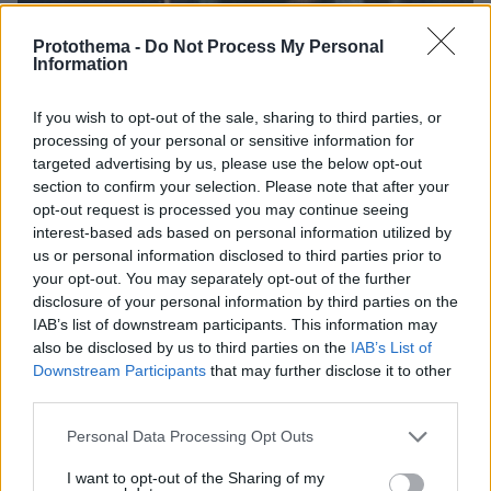
Protothema -
Do Not Process My Personal
Information
If you wish to opt-out of the sale, sharing to third parties, or
processing of your personal or sensitive information for
targeted advertising by us, please use the below opt-out
section to confirm your selection. Please note that after your
opt-out request is processed you may continue seeing
interest-based ads based on personal information utilized by
us or personal information disclosed to third parties prior to
your opt-out. You may separately opt-out of the further
disclosure of your personal information by third parties on the
IAB’s list of downstream participants. This information may
also be disclosed by us to third parties on the
IAB’s List of
06.08.2026, 23:17
Downstream Participants
that may further disclose it to other
Στη ΓΑΔΑ κρατείται η 46χρονη που κατηγορείται
third parties.
για την επίθεση στη Marfin, δείτε βίντεο και
φωτογραφίες
Please note that this website/app uses one or more Google
Personal Data Processing Opt Outs
services and may gather and store information including but
not limited to your visit or usage behaviour. You may click to
I want to opt-out of the Sharing of my