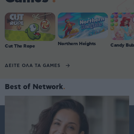
Northern Heights
Candy Bub
Cut The Rope
ΔΕΙΤΕ ΟΛΑ ΤΑ GAMES
Best of Network