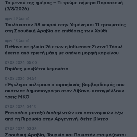
Το μενού της ημέρας – Τι τρώμε σήμερα Παρασκευή
(7/8/2026)
πριν 29 λεπτά
Τουλάχιστον 58 νεκροί στην Υεμένη και 11 τραυματίες
στη Σαουδική Αραβία σε επιθέσεις των Χούθι
πριν 43 λεπτά
Πέθανε σε ηλικία 26 ετών η influencer Σίντνεϊ Τάουλ
έπειτα από τριετή μάχη με σπάνια μορφή καρκίνου
07.08.2026, 05:00
Γαρίδες γιουβέτσι λεμονάτο
07.08.2026, 04:54
«Έγκλημα πολέμου» ο ισραηλινός βομβαρδισμός που
σκότωσε δημοσιογράφο στον Λίβανο, καταγγέλλουν
τρεις ΜΚΟ
07.08.2026, 04:13
Επεισόδια μεταξύ διαδηλωτών και αστυνομικών έξω
από τη Γερουσία στην Αργεντινή, δείτε βίντεο
07.08.2026, 03:38
Σαουδική Αραβία, Τουρκία και Πακιστάν ετοιμάζονται