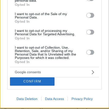
personal data.
grant or deny consent to Google and its third-party tags to
Opted In
use your data for below specified purposes in below Google
consent section.
I want to opt-out of the Sale of my
Personal Data.
Opted In
I want to opt-out of processing my
Personal Data for Targeted Advertising.
Opted In
I want to opt-out of Collection, Use,
Retention, Sale, and/or Sharing of my
Personal Data that Is Unrelated with the
Purposes for which it was collected.
Opted In
Google consents
CONFIRM
Data Deletion
Data Access
Privacy Policy
06.08.2026, 22:24