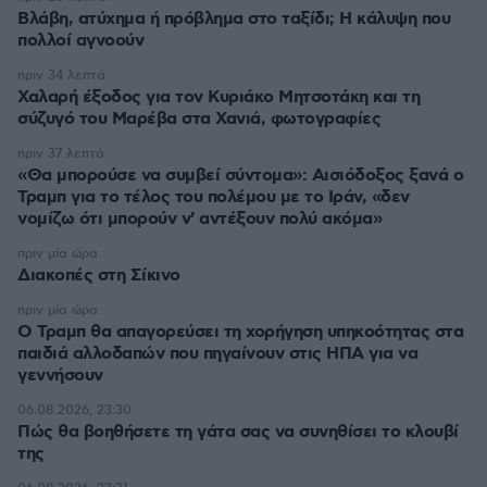
Βλάβη, ατύχημα ή πρόβλημα στο ταξίδι; Η κάλυψη που
πολλοί αγνοούν
πριν 34 λεπτά
Χαλαρή έξοδος για τον Κυριάκο Μητσοτάκη και τη
σύζυγό του Μαρέβα στα Χανιά, φωτογραφίες
πριν 37 λεπτά
«Θα μπορούσε να συμβεί σύντομα»: Αισιόδοξος ξανά ο
Τραμπ για το τέλος του πολέμου με το Ιράν, «δεν
νομίζω ότι μπορούν ν' αντέξουν πολύ ακόμα»
πριν μία ώρα
Διακοπές στη Σίκινο
πριν μία ώρα
Ο Τραμπ θα απαγορεύσει τη χορήγηση υπηκοότητας στα
παιδιά αλλοδαπών που πηγαίνουν στις ΗΠΑ για να
γεννήσουν
06.08.2026, 23:30
Πώς θα βοηθήσετε τη γάτα σας να συνηθίσει το κλουβί
της