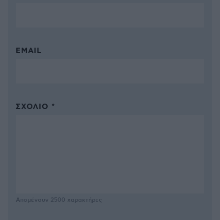
EMAIL
ΣΧΌΛΙΟ *
Απομένουν
2500
χαρακτήρες