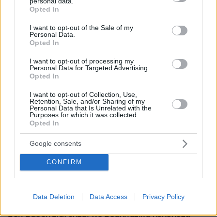
personal data.
grant or deny consent to Google and its third-party tags to
Opted In
use your data for below specified purposes in below Google
consent section.
I want to opt-out of the Sale of my
Personal Data.
Opted In
I want to opt-out of processing my
Personal Data for Targeted Advertising.
Opted In
I want to opt-out of Collection, Use,
Retention, Sale, and/or Sharing of my
Personal Data that Is Unrelated with the
Purposes for which it was collected.
Opted In
Google consents
CONFIRM
06.08.2026, 22:24
Χρίστος Κούγιας: Η προσωπική μου ζωή δεν
Data Deletion
Data Access
Privacy Policy
μπορεί να είναι αντικείμενο φημών ή σεναρίων