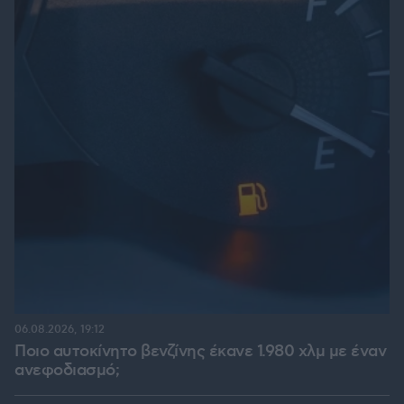
06.08.2026, 19:12
Ποιο αυτοκίνητο βενζίνης έκανε 1.980 χλμ με έναν
ανεφοδιασμό;