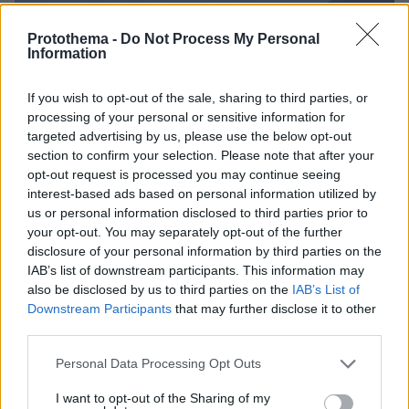
Protothema -
Do Not Process My Personal
Information
If you wish to opt-out of the sale, sharing to third parties, or
processing of your personal or sensitive information for
targeted advertising by us, please use the below opt-out
section to confirm your selection. Please note that after your
opt-out request is processed you may continue seeing
interest-based ads based on personal information utilized by
us or personal information disclosed to third parties prior to
your opt-out. You may separately opt-out of the further
disclosure of your personal information by third parties on the
06.08.2026, 21:23
IAB’s list of downstream participants. This information may
Πώς έγινε η τραγωδία με την νεκρή μητέρα στα
also be disclosed by us to third parties on the
IAB’s List of
Μάλια: Βούτηξε για να βοηθήσει τη φίλη της και
Downstream Participants
that may further disclose it to other
πνίγηκε, τα παιδιά φώναζαν για βοήθεια
third parties.
Please note that this website/app uses one or more Google
Personal Data Processing Opt Outs
services and may gather and store information including but
not limited to your visit or usage behaviour. You may click to
I want to opt-out of the Sharing of my