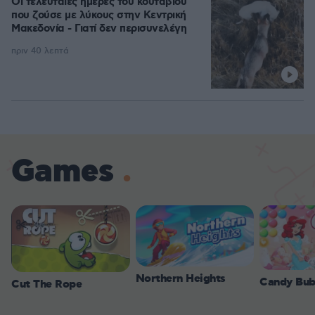
Οι τελευταίες ημέρες του κουταβιού
που ζούσε με λύκους στην Κεντρική
Μακεδονία - Γιατί δεν περισυνελέγη
πριν 40 λεπτά
Games
Northern Heights
Candy Bub
Cut The Rope