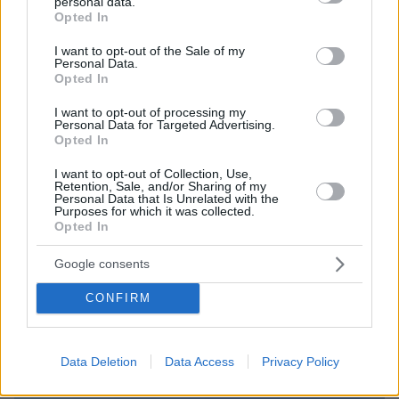
personal data.
grant or deny consent to Google and its third-party tags to
Opted In
use your data for below specified purposes in below Google
consent section.
I want to opt-out of the Sale of my
Personal Data.
Opted In
I want to opt-out of processing my
Personal Data for Targeted Advertising.
Opted In
I want to opt-out of Collection, Use,
Retention, Sale, and/or Sharing of my
Loaded
:
100.00%
Personal Data that Is Unrelated with the
07.08.2026, 06:51
Purposes for which it was collected.
Σάλος στη Λιθουανία από σαμποτάζ σε
Opted In
προσπάθεια ρεκόρ powerlifting από Βελγίδα:
«Είμαι ρατσιστής και το έκανα επίτηδες» έγραψε
Google consents
ο δράστης
CONFIRM
Data Deletion
Data Access
Privacy Policy