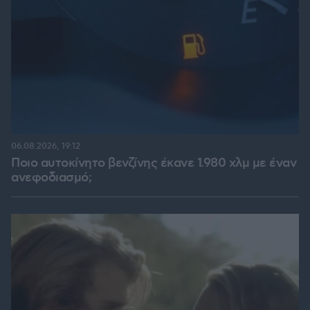
06.08.2026, 19:12
Ποιο αυτοκίνητο βενζίνης έκανε 1.980 χλμ με έναν
ανεφοδιασμό;