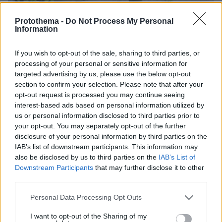
Protothema -
Do Not Process My Personal
Information
07.08.2026, 07:19
If you wish to opt-out of the sale, sharing to third parties, or
«Δεν το πιστεύουμε», λένε οι Αμερικανοί που
processing of your personal or sensitive information for
υιοθέτησαν τον Αφγανό στη Λέσβο - Η αρχική
targeted advertising by us, please use the below opt-out
εκδοχή για το φονικό στην Κυψέλη και η σιωπή
section to confirm your selection. Please note that after your
στην απολογία
opt-out request is processed you may continue seeing
interest-based ads based on personal information utilized by
us or personal information disclosed to third parties prior to
your opt-out. You may separately opt-out of the further
disclosure of your personal information by third parties on the
IAB’s list of downstream participants. This information may
also be disclosed by us to third parties on the
IAB’s List of
Downstream Participants
that may further disclose it to other
third parties.
Please note that this website/app uses one or more Google
Personal Data Processing Opt Outs
services and may gather and store information including but
not limited to your visit or usage behaviour. You may click to
I want to opt-out of the Sharing of my