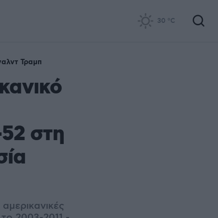
30
°C
ναλντ Τραμπ
κανικό
-52 στη
σία
 αμερικανικές
 το 2003-2011 -