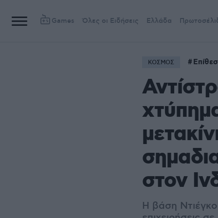
Games
Όλες οι Ειδήσεις
Ελλάδα
Πρωτοσέλι
Επίθεσ
ΚΟΣΜΟΣ
Αντίστρ
χτύπημα
μετακίν
σημαδια
στον Ιν
Η βάση Ντιέγκο 
επιχειρήσεις σε