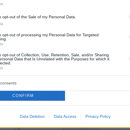
In
 των Β-52
o opt-out of the Sale of my Personal Data.
In
τικά τύπου B-52H Stratofortress, με ικανότητα
to opt-out of processing my Personal Data for Targeted
υρηνικών ή καθοδηγούμενων πυρομαχικών
ing.
In
τοπίστηκαν στις 16 Ιουνίου στις 9:22 π.μ. (GMT)
νη της βάσης, που βρίσκεται στο Αρχιπέλαγος
o opt-out of Collection, Use, Retention, Sale, and/or Sharing
ersonal Data that Is Unrelated with the Purposes for which it
φωνα με τα στοιχεία της Planet Labs, τα
lected.
In
γάλης εμβέλειας φαίνεται να έχουν αφιχθεί
 ήδη από τα μέσα Μαΐου.
consents
NG
A Pentagon source told Al Jazeera: B-52 bomber
CONFIRM
he Indian Ocean island of Diego Garcia, within flyi
n.
pic.twitter.com/ayJ9145wZ7
Data Deletion
Data Access
Privacy Policy
itor (@WarMonitors)
June 17, 2025