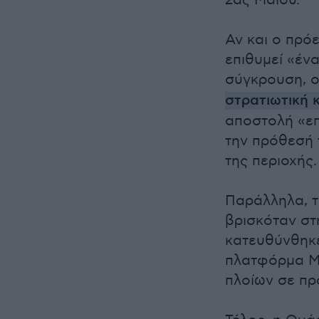
2ας Μαΐου.
Αν και ο πρό
επιθυμεί «έν
σύγκρουση, ο
στρατιωτική 
αποστολή «επ
την πρόθεσή 
της περιοχής.
Παράλληλα, τ
βρισκόταν στ
κατευθύνθηκε
πλατφόρμα Ma
πλοίων σε πρ