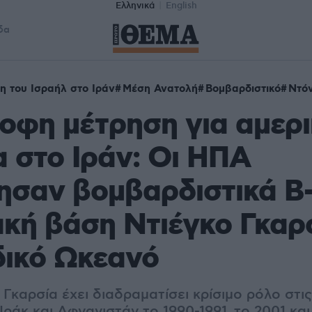
Ελληνικά
English
δα
η του Ισραήλ στο Ιράν
Μέση Ανατολή
Βομβαρδιστικό
Ντό
οφη μέτρηση για αμερι
 στο Ιράν: Οι ΗΠΑ
ησαν βομβαρδιστικά B
κή βάση Ντιέγκο Γκαρ
δικό Ωκεανό
Γκαρσία έχει διαδραματίσει κρίσιμο ρόλο στις
 Ιράκ και Αφγανιστάν το 1990-1991, το 2001 και