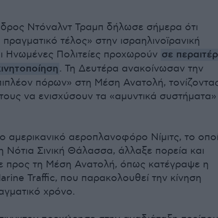
εδρος Ντόναλντ Τραμπ δήλωσε σήμερα ότι
α πραγματικό τέλος» στην ισραηλινοϊρανική
ι Ηνωμένες Πολιτείες προχωρούν
σε περαιτέ
κινητοποίηση
. Τη Δευτέρα ανακοίνωσαν την
ιπλέον πόρων» στη Μέση Ανατολή, τονίζοντα
τους να ενισχύσουν τα «αμυντικά συστήματα»
ο αμερικανικό αεροπλανοφόρο Νίμιτς, το οπο
η Νότια Σινική Θάλασσα, άλλαξε πορεία και
 προς τη Μέση Ανατολή, όπως κατέγραψε η
rine Traffic, που παρακολουθεί την κίνηση
αγματικό χρόνο.