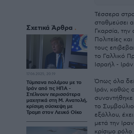
Τέσσερα στρ
σταθμεύσει α
Σχετικά Άρθρα
Γκαρσία, την 
Πολιτείες και
τους επιβεβα
το Γαλλικό Π
Ισραήλ - Ιρά
17.06.2025, 20:19
Όπως όλα δεί
Τύμπανα πολέμου με το
Ιράν από τις ΗΠΑ -
Ιράν, καθώς ο
Στέλνουν περισσότερα
συναντήθηκε 
μαχητικά στη Μ. Ανατολή,
το Συμβούλιο
κρίσιμη σύσκεψη με
Τραμπ στον Λευκό Οίκο
εξάλλου, έχει
μετά την Ιραν
κρίσιμο ρόλο 