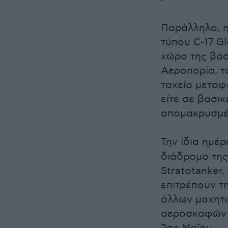
Παράλληλα, 
τύπου C-17 G
χώρο της βάσ
Αεροπορία, τ
ταχεία μεταφ
είτε σε βασικ
απομακρυσμέ
Την ίδια ημέρ
διάδρομο της 
Stratotanker
επιτρέπουν τ
άλλων μαχητι
αεροσκαφών ε