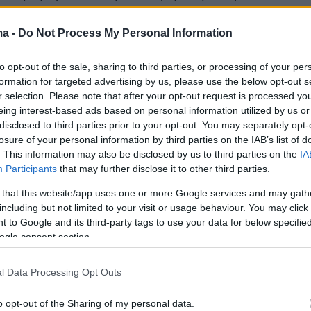
ατά τη διάρκεια των ετών 1990-1991, 2001 και
ma -
Do Not Process My Personal Information
to opt-out of the sale, sharing to third parties, or processing of your per
ξιωματούχοι ανέφεραν ότι ο Τραμπ διατηρεί ό
formation for targeted advertising by us, please use the below opt-out s
α ανοιχτά, επιμένοντας ωστόσο ότι η
r selection. Please note that after your opt-out request is processed y
δεν έχει εμπλακεί στον πόλεμο, μέχρι στιγμής.
eing interest-based ads based on personal information utilized by us or
disclosed to third parties prior to your opt-out. You may separately opt-
πιλογή που εξετάζει ο Τραμπ είναι
η χρήση τω
losure of your personal information by third parties on the IAB’s list of
ν «bunker-buster» βομβών
εναντίον της ιρανικ
. This information may also be disclosed by us to third parties on the
IA
γκατάστασης του
Φορντό
, η οποία βρίσκεται σ
Participants
that may further disclose it to other third parties.
 και δεν είναι προσβάσιμη από τις συμβατικέ
 that this website/app uses one or more Google services and may gath
including but not limited to your visit or usage behaviour. You may click 
όμβες.
 to Google and its third-party tags to use your data for below specifi
ogle consent section.
ους New York Times, ο Τραμπ εξετάζει επίσης
ο να επιτρέψει σε αμερικανικά τάνκερ να
l Data Processing Opt Outs
 ισραηλινά μαχητικά αεροσκάφη, ώστε να
o opt-out of the Sharing of my personal data.
ραγματοποιούν αποστολές μεγάλης εμβέλειας