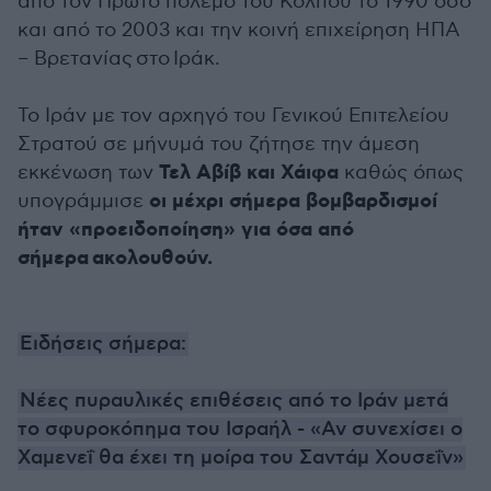
από τον Πρώτο πόλεμο του Κόλπου το 1990 όσο
και από το 2003 και την κοινή επιχείρηση ΗΠΑ
– Βρετανίας στο Ιράκ.
Το Ιράν με τον αρχηγό του Γενικού Επιτελείου
Στρατού σε μήνυμά του ζήτησε την άμεση
Τελ Αβίβ και Χάιφα
εκκένωση των
καθώς όπως
οι μέχρι σήμερα βομβαρδισμοί
υπογράμμισε
ήταν «προειδοποίηση» για όσα από
σήμερα ακολουθούν.
Ειδήσεις σήμερα:
Νέες πυραυλικές επιθέσεις από το Ιράν μετά
το σφυροκόπημα του Ισραήλ - «Αν συνεχίσει ο
Χαμενεΐ θα έχει τη μοίρα του Σαντάμ Χουσεΐν»