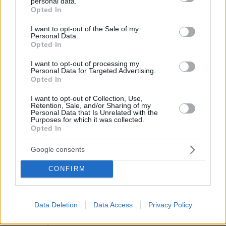
personal data.
grant or deny consent to Google and its third-party tags to
18.06.2025, 16:22
Opted In
use your data for below specified purposes in below Google
Πιστεύω ότι αυτό που άλλαξε είναι ότι οι
consent section.
I want to opt-out of the Sale of my
περισσότερες χώρες θεωρούν ότι το Ιραν έστω και
Personal Data.
με αργά βήματα θα αποκτήσει πυρηνικά. Εδώ που
Opted In
τα λέμε έχουν και ένα δίκιο. Βασικά ισχύει λίγο
πολύ αυτό που είπε ο Μερτς. Οπότε για την ώρα
I want to opt-out of processing my
Personal Data for Targeted Advertising.
ξεχνάμε ανθρώπινα δικαιώματα, τον σεβασμό των
Opted In
συνόρων και αλλά τέτοια ενοχλητικά, μέχρι το
Ισραήλ (με τη βοήθεια των ΗΠΑ) να τελειώσει τη
I want to opt-out of Collection, Use,
Retention, Sale, and/or Sharing of my
δουλειά. Και το πιο εντυπωσιακό είναι η στάση
Personal Data that Is Unrelated with the
όλων των αραβικών χωρών αλλά και των
Purposes for which it was collected.
Opted In
υποτιθέμενων συμμάχων του Ιραν. Έχει πέσει
βαθειά σιωπή γενικώς
Google consents
ΑΠΑΝΤΗΣΗ
CONFIRM
Γέροντας
17.06.2025, 23:11
Data Deletion
Data Access
Privacy Policy
«Διακόσια εκατομμύρια Κινέζοι, όταν φτάσουν εκεί,
από ένα κύπελλο νερό να πιουν, πάει, τον άδειασαν