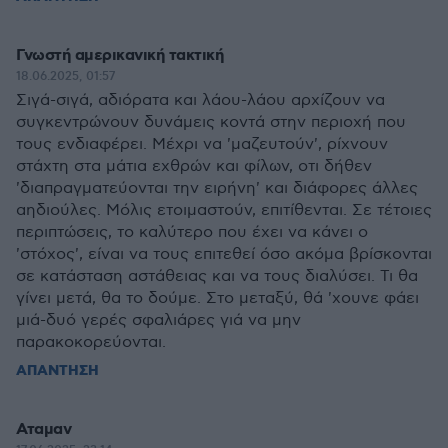
Γνωστή αμερικανική τακτική
18.06.2025, 01:57
Σιγά-σιγά, αδιόρατα και λάου-λάου αρχίζουν να
συγκεντρώνουν δυνάμεις κοντά στην περιοχή που
τους ενδιαφέρει. Μέχρι να 'μαζευτούν', ρίχνουν
στάχτη στα μάτια εχθρών και φίλων, οτι δήθεν
'διαπραγματεύονται την ειρήνη' και διάφορες άλλες
αηδιούλες. Μόλις ετοιμαστούν, επιτίθενται. Σε τέτοιες
περιπτώσεις, το καλύτερο που έχει να κάνει ο
'στόχος', είναι να τους επιτεθεί όσο ακόμα βρίσκονται
σε κατάσταση αστάθειας και να τους διαλύσει. Τι θα
γίνει μετά, θα το δούμε. Στο μεταξύ, θά 'χουνε φάει
μιά-δυό γερές σφαλιάρες γιά να μην
παρακοκορεύονται.
ΑΠΑΝΤΗΣΗ
Αταμαν