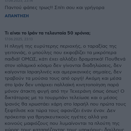
17.06.2025, 23:14
Παντού φάπες τρως!! Σπίτι σου και γρήγορα
ΑΠΑΝΤΗΣΗ
Τι είναι το Ιράν τα τελευταία 50 χρόνια;
17.06.2025, 23:13
Η πληγή της ευρύτερης περιοχής, ο ταραξίας της
γειτονιάς, ο μπούλης που εκφοβίζει τα μικρότερα
παιδιά! ΟΜΩΣ, κάτι έχει αλλάξει δραματικά! Πουθενά
στον ισλαμικό κόσμο δεν γίνονται διαδηλώσεις, δεν
καίγονται Ισραηλινές και αμερικανικές σημαίες, δεν
τραβούν τα μούσια τους από οργή! Ακόμη και μέσα
στο Ιράν δεν υπάρχει παλλαϊκή κινητοποίηση παρά
μόνον άτακτη φυγή από την Τεχεράνη όπως όπως! Ο
δικτάτορας με το τουρμπάνι τελείωσε και ο μέσος
Ιρανός θα χρωστάει χάρη στο Ισραήλ που πρώτα τους
ξεφτίλισε και τώρα τους αφανίζει έναν έναν. Δεν
πρόκειται για θρησκευτικούς ηγέτες αλλά για
κοινούς μαφιόζους που λυμαίνονται τα πλούτη της
χώρας τους καταπιέζοντας τους υπηκόους- δούλους