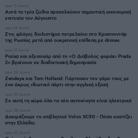
πριν 11 λεπτά
Αυτά τα τρία ζώδια προσελκύουν σημαντική οικονομική
επιτυχία τον Αύγουστο
πριν 14 λεπτά
Στις φλόγες διυλιστήριο πετρελαίου στο Κρασνοντάρ
της Ρωσίας μετά από ουκρανική επίθεση με drones
πριν 17 λεπτά
Ρούχα και αξεσουάρ από το «Ο Διάβολος φοράει Prada
2» βγαίνουν σε διαδικτυακή δημοπρασία
πριν 20 λεπτά
Zendaya και Tom Holland: Γιόρτασαν τον γάμο τους με
ένα άκρως ιδιωτικό πάρτι στην αγγλική εξοχή
πριν 25 λεπτά
Σε αυτή τη χώρα όλα τα νέα αυτοκίνητα είναι ηλεκτρικά
πριν 28 λεπτά
Δοκιμάζουμε το επιβλητικό Volvo XC90 - Πόσο κοστίζει
στην Ελλάδα;
πριν 32 λεπτά