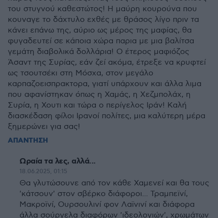
του στυγνού καθεστώτος! Η μαύρη κουρούνα που
κουναγε το δάχτυλο εχθές με θράσος λίγο πριν τα
κάνει επάνω της, αύριο ως μέρος της μαφίας, θα
φυγαδευτεί σε κάποια χώρα παρια με μια βαλίτσα
γεμάτη διαβολικά δολλάρια! Ο έτερος μαφιόζος
Άσαντ της Συρίας, εάν ζεί ακόμα, έτρεξε να κρυφτεί
ως τσουτσέκι στη Μόσχα, στον μεγάλο
καρπαζοεισπρακτορα, γιατί υπάρχουν και άλλα λιμα
που αφανίστηκαν όπως η Χαμάς, η Χεζμπολάχ, η
Συρία, η Χουτι και τώρα ο περίγελος Ιράν! Καλή
διασκέδαση φίλοι Ιρανοί πολίτες, μια καλύτερη μέρα
ξημερώνει για σας!
ΑΠΑΝΤΗΣΗ
Ωραία τα λες, αλλά...
18.06.2025, 01:15
Θα γλυτώσουνε από τον κάθε Χαμενεί και θα τους
'κάτσουν' στον σβέρκο διάφοροι... Τραμπεϊνί,
Μακροϊνί, Ουρσουλινί φον Λαϊνινί και διάφορα
άλλα σούργελα διαφόρων 'ιδεολογιών', χρωμάτων