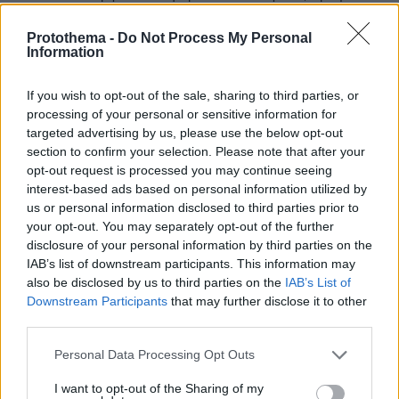
και ψυχιατρικών προβλημάτων...
Protothema -
Do Not Process My Personal
ΑΠΑΝΤΗΣΗ
Information
ΝΑΙ ΜΕΝ ΑΛΛΑ..
If you wish to opt-out of the sale, sharing to third parties, or
18.06.2025, 01:37
processing of your personal or sensitive information for
...το μη χείρον = βέλτιστον. (Γιά όλους).
targeted advertising by us, please use the below opt-out
ΑΠΑΝΤΗΣΗ
section to confirm your selection. Please note that after your
opt-out request is processed you may continue seeing
interest-based ads based on personal information utilized by
@
us or personal information disclosed to third parties prior to
18.06.2025, 01:23
your opt-out. You may separately opt-out of the further
Όλοι αυτοί, εκτός ίσως από τον Τραμπ, είναι ο
disclosure of your personal information by third parties on the
λόγος που έχετε την ελευθερία να γράφετε τις
IAB’s list of downstream participants. This information may
ανοησίες σας και κανείς δεν θα σας πετάξει
also be disclosed by us to third parties on the
IAB’s List of
από το μπαλκόνι. Αν αυτό είναι τυραννία,
Downstream Participants
that may further disclose it to other
χρειαζόμαστε κι άλλους σαν κι αυτούς.
third parties.
ΑΠΑΝΤΗΣΗ
Please note that this website/app uses one or more Google
Personal Data Processing Opt Outs
services and may gather and store information including but
not limited to your visit or usage behaviour. You may click to
I want to opt-out of the Sharing of my
-