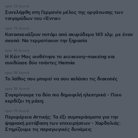
πριν 13 λεπτά
Συνελήφθη στη Γερμανία μέλος της οργάνωσης των
τσιγαράδων του «Έντικ»
πριν 13 λεπτά
Κατασκευάζουν ποτάμι από σκυρόδεμα 145 χλμ. με έναν
σκοπό: Να τερματίσουν την ξηρασία
πριν 16 λεπτά
Η Κέιτ Μος υιοθέτησε τo accessory-maxxing και
συνδύασε δύο τσάντες Hermès
πριν 18 λεπτά
Το λάθος που μπορεί να σου χαλάσει τις διακοπές
πριν 18 λεπτά
Συγκρίνουμε τα δύο πιο δημοφιλή ηλεκτρικά - Ποιο
κερδίζει τη μάχη;
πριν 19 λεπτά
Περιφέρεια Αττικής: Τα έξι συμπεράσματα για την
ψηφιακή μετάβαση των επιχειρήσεων - Χαρδαλιάς:
Στηρίζουμε τις παραγωγικές δυνάμεις