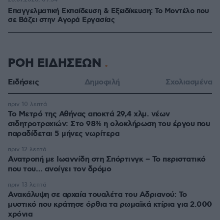
Επαγγελματική Εκπαίδευση & Εξειδίκευση: Το Mοντέλο που
σε Bάζει στην Aγορά Eργασίας
ΡΟΗ ΕΙΔΗΣΕΩΝ
Ειδήσεις
Δημοφιλή
Σχολιασμένα
πριν 10 λεπτά
Το Μετρό της Αθήνας αποκτά 29,4 χλμ. νέων
σιδητροτροχιών: Στο 98% η ολοκλήρωση του έργου που
παραδίδεται 5 μήνες νωρίτερα
πριν 12 λεπτά
Ανατροπή με Ιωαννίδη στη Σπόρτινγκ – Το περιστατικό
που του… ανοίγει τον δρόμο
πριν 13 λεπτά
Ανακάλυψη σε αρχαία τουαλέτα του Αδριανού: Το
μυστικό που κράτησε όρθια τα ρωμαϊκά κτίρια για 2.000
χρόνια