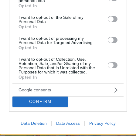
personal data.
312
06.08.2026, 12:32
grant or deny consent to Google and its third-party tags to
Opted In
use your data for below specified purposes in below Google
consent section.
I want to opt-out of the Sale of my
Personal Data.
Ο Γιάννης Στάνκογλου δημοσίευσε
Opted In
φωτογραφία του από το παρελθόν με
μακριά μαλλιά: Αναμνήσεις, έγραψε
I want to opt-out of processing my
Personal Data for Targeted Advertising.
Opted In
11
07.08.2026, 09:09
I want to opt-out of Collection, Use,
Retention, Sale, and/or Sharing of my
Personal Data that Is Unrelated with the
Purposes for which it was collected.
Opted In
Google consents
Games
CONFIRM
Data Deletion
Data Access
Privacy Policy