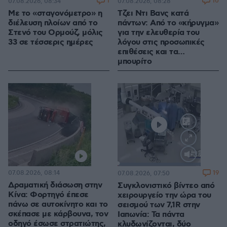
1
10
07.08.2026, 08:34
07.08.2026, 08:28
Με το «σταγονόμετρο» η
Τζει Ντι Βανς κατά
διέλευση πλοίων από το
πάντων: Από το «κήρυγμα»
Στενό του Ορμούζ, μόλις
για την ελευθερία του
33 σε τέσσερις ημέρες
λόγου στις προσωπικές
επιθέσεις και τα…
μπουρίτο
Loaded
:
100.00%
07.08.2026, 08:14
19
07.08.2026, 07:50
Δραματική διάσωση στην
Συγκλονιστικό βίντεο από
Κίνα: Φορτηγό έπεσε
χειρουργείο την ώρα του
πάνω σε αυτοκίνητο και το
σεισμού των 7,1R στην
σκέπασε με κάρβουνα, τον
Ιαπωνία: Τα πάντα
οδηγό έσωσε στρατιώτης,
κλυδωνίζονται, δύο