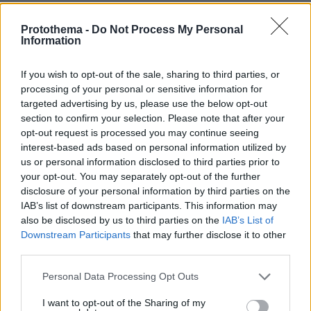
Σάλος στη Λιθουανία από σαμποτάζ
σε προσπάθεια ρεκόρ powerlifting
Protothema -
Do Not Process My Personal
από Βελγίδα: «Είμαι ρατσιστής και το
Information
έκανα επίτηδες» έγραψε ο δράστης
41
07.08.2026, 06:51
If you wish to opt-out of the sale, sharing to third parties, or
processing of your personal or sensitive information for
Loaded
:
targeted advertising by us, please use the below opt-out
100.00%
section to confirm your selection. Please note that after your
Η Ιουλία Καλλιμάνη θύμωσε με θεατή
opt-out request is processed you may continue seeing
που της πέταξε λουλούδια στην
interest-based ads based on personal information utilized by
Ηγουμενίτσα: Του τα επέστρεψε στο
us or personal information disclosed to third parties prior to
κεφάλι και είπε «εσένα σ' αρέσει
your opt-out. You may separately opt-out of the further
αυτό...», δείτε βίντεο
disclosure of your personal information by third parties on the
IAB’s list of downstream participants. This information may
66
07.08.2026, 06:39
also be disclosed by us to third parties on the
IAB’s List of
Downstream Participants
that may further disclose it to other
third parties.
Η αποκαλυπτική κατάθεση της
συζύγου του Αφγανού: Πώς
Please note that this website/app uses one or more Google
Personal Data Processing Opt Outs
γνωρίσαμε τη Λίσα, γιατί υποψιάστηκα
services and may gather and store information including but
ότι ήταν το πτώμα στη βαλίτσα
not limited to your visit or usage behaviour. You may click to
I want to opt-out of the Sharing of my