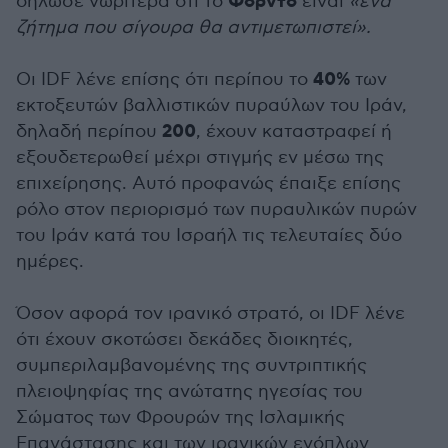
Φόρντο
δήλωσε νωρίτερα ότι το
είναι
«ένα
ζήτημα που σίγουρα θα αντιμετωπιστεί».
40%
Οι IDF λένε επίσης ότι περίπου το
των
εκτοξευτών βαλλιστικών πυραύλων του Ιράν,
200
δηλαδή περίπου
, έχουν καταστραφεί ή
εξουδετερωθεί μέχρι στιγμής εν μέσω της
επιχείρησης. Αυτό προφανώς έπαιξε επίσης
ρόλο στον περιορισμό των πυραυλικών πυρών
του Ιράν κατά του Ισραήλ τις τελευταίες δύο
ημέρες.
Όσον αφορά τον ιρανικό στρατό, οι IDF λένε
ότι έχουν σκοτώσει δεκάδες διοικητές,
συμπεριλαμβανομένης της συντριπτικής
πλειοψηφίας της ανώτατης ηγεσίας του
Σώματος των Φρουρών της Ισλαμικής
Επανάστασης και των ιρανικών ενόπλων