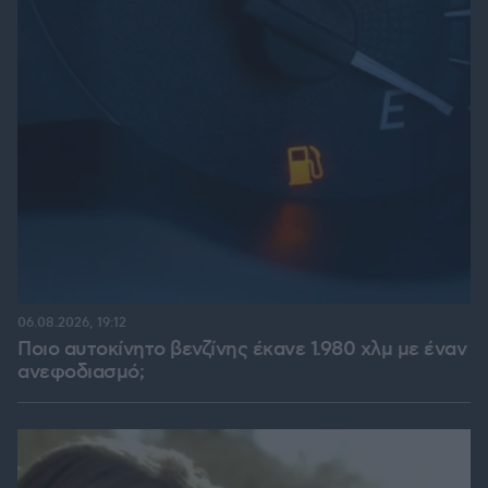
06.08.2026, 19:12
Ποιο αυτοκίνητο βενζίνης έκανε 1.980 χλμ με έναν
ανεφοδιασμό;