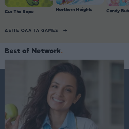
Northern Heights
Candy Bub
Cut The Rope
ΔΕΙΤΕ ΟΛΑ ΤΑ GAMES
Best of Network