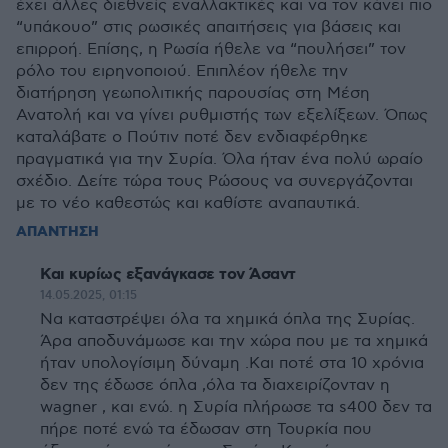
έχει άλλες διεθνείς εναλλακτικές και να τον κάνει πιο
“υπάκουο” στις ρωσικές απαιτήσεις για βάσεις και
επιρροή. Επίσης, η Ρωσία ήθελε να “πουλήσει” τον
ρόλο του ειρηνοποιού. Επιπλέον ήθελε την
διατήρηση γεωπολιτικής παρουσίας στη Μέση
Ανατολή και να γίνει ρυθμιστής των εξελίξεων. Όπως
καταλάβατε ο Πούτιν ποτέ δεν ενδιαφέρθηκε
πραγματικά για την Συρία. Όλα ήταν ένα πολύ ωραίο
σχέδιο. Δείτε τώρα τους Ρώσους να συνεργάζονται
με το νέο καθεστώς και καθίστε αναπαυτικά.
ΑΠΑΝΤΗΣΗ
Και κυρίως εξανάγκασε τον Άσαντ
14.05.2025, 01:15
Να καταστρέψει όλα τα χημικά όπλα της Συρίας.
Άρα αποδυνάμωσε και την χώρα που με τα χημικά
ήταν υπολογίσιμη δύναμη .Και ποτέ στα 10 χρόνια
δεν της έδωσε όπλα ,όλα τα διαχειρίζονταν η
wagner , και ενώ. η Συρία πλήρωσε τα s400 δεν τα
πήρε ποτέ ενώ τα έδωσαν στη Τουρκία που