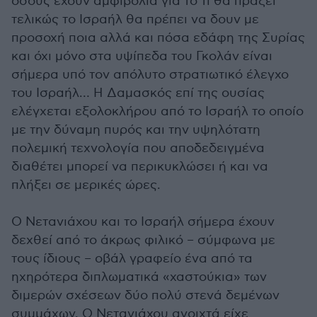
όσους έχουν αμφιβολία για το τι θα πράξει
τελικώς το Ισραήλ θα πρέπει να δουν με
προσοχή ποια αλλά και πόσα εδάφη της Συρίας
και όχι μόνο στα υψίπεδα του Γκολάν είναι
σήμερα υπό τον απόλυτο στρατιωτικό έλεγχο
του Ισραήλ… Η Δαμασκός επί της ουσίας
ελέγχεται εξολοκλήρου από το Ισραήλ το οποίο
με την δύναμη πυρός και την υψηλότατη
πολεμική τεχνολογία που αποδεδειγμένα
διαθέτει μπορεί να περικυκλώσει ή και να
πλήξει σε μερικές ώρες.
Ο Νετανιάχου και το Ισραήλ σήμερα έχουν
δεχθεί από το άκρως φιλικό – σύμφωνα με
τους ίδιους – οβάλ γραφείο ένα από τα
ηχηρότερα διπλωματικά «χαστούκια» των
διμερών σχέσεων δύο πολύ στενά δεμένων
συμμάχων. Ο Νετανιάχου ανοιχτά είχε