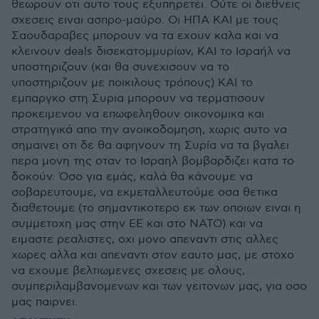
θεωρουν οτι αυτο τους εξυπηρετει. Ούτε οι διεθνεις
σχεσεις ειναι ασπρο-μαύρο. Οι ΗΠΑ ΚΑΙ με τους
Σαουδαραβες μπορουν να τα εχουν καλα και να
κλεινουν deals δισεκατομμυρίων, ΚΑΙ το Ισραήλ να
υποστηριζουν (και θα συνεχισουν να το
υποστηριζουν με ποικιλους τρόπους) ΚΑΙ το
εμπαργκο στη Συρια μπορουν να τερματισουν
προκειμενου να επωφεληθουν οικονομικα και
στρατηγικά απο την ανοικοδομηση, χωρις αυτο να
σημαινει οτι δε θα αφηνουν τη Συρία να τα βγαλει
περα μονη της οταν το Ισραηλ βομβαρδιζει κατα το
δοκούν. Όσο για εμάς, καλά θα κάνουμε να
σοβαρευτουμε, να εκμεταλλευτούμε οσα θετικα
διαθετουμε (το σημαντικοτερο εκ των οποιων ειναι η
συμμετοχη μας στην ΕΕ και στο ΝΑΤΟ) και να
ειμαστε ρεαλιστες, οχι μονο απεναντι στις αλλες
χωρες αλλα και απεναντι στον εαυτο μας, με στοχο
να εχουμε βελτιωμενες σχεσεις με ολους,
συμπεριλαμβανομενων και των γειτονων μας, για οσο
μας παιρνει.