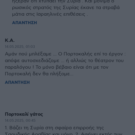
ήξεραν ότι χτυπάει την Συρία . Και μόνιμα ο
ρωσικός στρατός της Συρίας έκανε τα στραβά
μάτια στις Ισραηλινές επιθέσεις .
ΑΠΑΝΤΗΣΗ
K.A.
14.05.2025, 01:03
Αμάν πού μπλέξαμε ... Ο Πορτοκαλής επί το έργον :
απόψε αυτοσχεδιάζομε ... ή αλλιώς το θέατρον του
παραλόγου ! Το μόνο βέβαιο είναι ότι με τον
Πορτοκαλή δεν θα πλήξομε...
ΑΠΑΝΤΗΣΗ
Πορτοκαλί γάτος
14.05.2025, 00:45
1. Βάζει τη Συρία στη σφαίρα επιρροής της
Σαουδικής Αραβίας και μόνο. 2. Αφήνει εκτός των