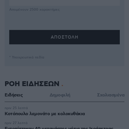
Απομένουν
2500
χαρακτήρες
* Υποχρεωτικά πεδία
ΡΟΗ ΕΙΔΗΣΕΩΝ
Ειδήσεις
Δημοφιλή
Σχολιασμένα
πριν 25 λεπτά
Κοτόπουλο λεμονάτο με κολοκυθάκια
πριν 27 λεπτά
Εντοπίστηκαν 40 μετανάστες νότια της Ιεράπετρας