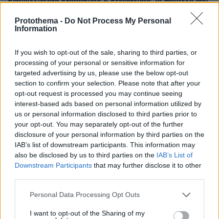
Επαγγελματική Εκπαίδευση & Εξειδίκευση: Το Mοντέλο που
σε Bάζει στην Aγορά Eργασίας
Protothema -
Do Not Process My Personal
Information
31.07.2026, 11:04
14+1 λόγοι που αξίζει να ζήσεις το επετειακό τριήμερο των
If you wish to opt-out of the sale, sharing to third parties, or
15 χρόνων του Spetses Mini Marathon
processing of your personal or sensitive information for
targeted advertising by us, please use the below opt-out
ΣΧΟΛΙΑ
(73)
section to confirm your selection. Please note that after your
opt-out request is processed you may continue seeing
ΠΡΟΣΘΗΚΗ ΣΧΟΛΙΟΥ
interest-based ads based on personal information utilized by
us or personal information disclosed to third parties prior to
your opt-out. You may separately opt-out of the further
disclosure of your personal information by third parties on the
Απλοϊκή σκέψη μια ζωή στην Ελλάδα
IAB’s list of downstream participants. This information may
14.05.2025, 11:20
also be disclosed by us to third parties on the
IAB’s List of
Από τους διάφορους ¨ειδικούς αναλυτές ¨ στα
Downstream Participants
that may further disclose it to other
κανάλια μέχρι το πόπολο, σκέφτονται σχεδον οι
third parties.
πάντες ανιστόρητα και απλοϊκά. Επειδή, λέει, το
Please note that this website/app uses one or more Google
Ισραήλ δεν εχει καλες σχεσεις με την Τουρκια,
Personal Data Processing Opt Outs
services and may gather and store information including but
πρεπει να εχουμε συμμαχια με το Ισραηλ που ειναι
not limited to your visit or usage behaviour. You may click to
I want to opt-out of the Sharing of my
φιλοι μας. Στον βωμο αυτον εχουμε αφησει στην