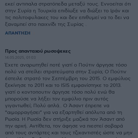
εκεί αντιπαλα στρατόπεδα μεταξύ τους. Εννοείται ότι
στην Συρία η Τουρκία επιδίωξε να διώξει το Ιράν και
τις πολιτοφυλακες του και δεν επιθυμεί να το δει να
ξαναμπεί στο παιχνίδι της Συρίας .
ΑΠΑΝΤΗΣΗ
Προς απανταχού ρωσοψεκες
14.05.2025, 01:03
Έχετε αναρωτηθεί ποτέ γιατί ο Πούτιν άργησε τόσο
πολύ να στείλει στρατεύματα στην Συρία; Ο Πούτιν
έστειλε στρατό τον Σεπτέμβρη του 2015. Ο εμφύλιος
ξεκίνησε το 2011 και το ISIS εμφανίστηκε το 2013.
γιατί ο κοντοπουτιν άργησε τόσο πολύ ενώ θα
μπορούσε να λήξει τον εμφύλιο πριν αυτός
γιγαντωθεί; Πολύ απλά.. Ο Άσαντ έπρεπε να
“αιμορραγήσει” για να εξαρτηθεί απόλυτα από τη
Ρωσία. Η Ρωσία δεν στήριξε μαζικά τον Άσαντ από
την αρχή. Αντίθετα, τον άφησε να πιεστεί σοβαρά
από τους αντάρτες και τους τζιχαντιστές ώστε να μην