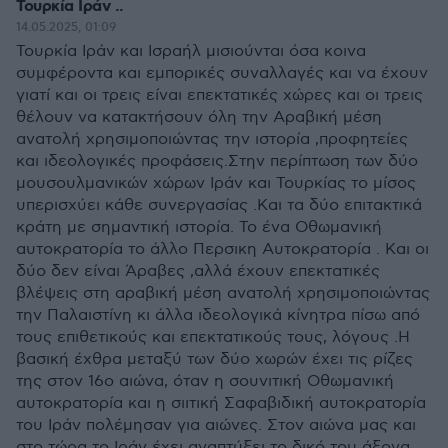
Τουρκία Ιράν ..
14.05.2025, 01:09
Τουρκία Ιράν και Ισραήλ μισιούνται όσα κοινα
συμφέροντα και εμπορικές συναλλαγές και να έχουν
γιατί και οι τρεις είναι επεκτατικές χώρες και οι τρεις
θέλουν να κατακτήσουν όλη την Αραβική μέση
ανατολή χρησιμοποιώντας την ιστορία ,προφητείες
και ιδεολογικές προφάσεις.Στην περίπτωση των δύο
μουσουλμανικών χώρων Ιράν και Τουρκίας το μίσος
υπερισχύει κάθε συνεργασίας .Και τα δύο επιτακτικά
κράτη με σημαντική ιστορία. Το ένα Οθωμανική
αυτοκρατορία το άλλο Περσικη Αυτοκρατορία . Και οι
δύο δεν είναι Άραβες ,αλλά έχουν επεκτατικές
βλέψεις στη αραβική μέση ανατολή χρησιμοποιώντας
την Παλαιστίνη κι άλλα ιδεολογικά κίνητρα πίσω από
τους επιθετικούς και επεκτατικούς τους, λόγους .Η
βασική έχθρα μεταξύ των δύο χωρών έχει τις ρίζες
της στον 16ο αιώνα, όταν η σουνιτική Οθωμανική
αυτοκρατορία και η σιιτική Σαφαβιδική αυτοκρατορία
του Ιράν πολέμησαν για αιώνες. Στον αιώνα μας και
στο τώρα το Ιράν έχει αναπτύξει το δικό του άξονα