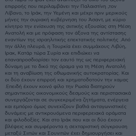
επιρροής που περιλαμβάνει την Παλαιστίνη ,τον
Λίβανο, το Ιράκ, την Υεμένη και μέχρι πριν μερικούς
μήνες την συριακή κυβέρνηση του Άσαντ, με κύριο
κίνητρο την ενίσχυση της σιιτικής εξουσίας στη Μέση
Ανατολή και με πρόφαση τον άξονα της αντίστασης
εναντίων της ισραηλιτικής επεκτατικής πολιτικής .Από
την άλλη πλευρά, η Τουρκία έχει συμμάχους Λιβύη,
Ιρακ, Κατάρ τώρα Συρία και επιδιώκει να
επαναπροσδιορίσει τον εαυτό της ως περιφερειακή
δύναμη με το δικό της όραμα για τη Μέση Ανατολή
και τη αναβίωση της οθωμανικής αυτοκρατορίας. Και
οι δύο έχουν επιρροή και χρηματοδοτούν την χαμας
.Επειδή έχουν κοινό φίλο την Ρωσία διατηρούν
σημαντικούς οικονομικούς δεσμούς και περιστασιακά
συνεργάζονται σε συγκεκριμένα ζητήματα, ενέργεια
και εμπόριο όμως συνεχίζουν βαθιά ανταγωνιστικές
δυνάμεις με αντικρουόμενα περιφερειακά οράματα
και φιλοδοξίες. Και στο Ιράκ που και οι δύο έχουν
βλέψεις και συμφέροντα η σεχταριστική σύγκρουση
μεταξύ Σιιτών και Σουνιτών έχει δημιουργήσει και