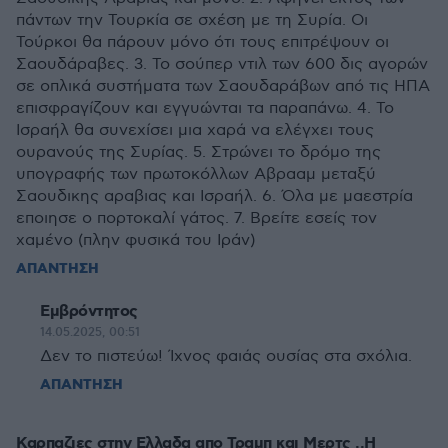
πάντων την Τουρκία σε σχέση με τη Συρία. Οι
Τούρκοι θα πάρουν μόνο ότι τους επιτρέψουν οι
Σαουδάραβες. 3. Το σούπερ ντιλ των 600 δις αγορών
σε οπλικά συστήματα των Σαουδαράβων από τις ΗΠΑ
επισφραγίζουν και εγγυώνται τα παραπάνω. 4. Το
Ισραήλ θα συνεχίσει μια χαρά να ελέγχει τους
ουρανούς της Συρίας. 5. Στρώνει το δρόμο της
υπογραφής των πρωτοκόλλων Αβρααμ μεταξύ
Σαουδικης αραβιας και Ισραήλ. 6. Όλα με μαεστρία
εποιησε ο πορτοκαλί γάτος. 7. Βρείτε εσείς τον
χαμένο (πλην φυσικά του Ιράν)
ΑΠΑΝΤΗΣΗ
Εμβρόντητος
14.05.2025, 00:51
Δεν το πιστεύω! Ίχνος φαιάς ουσίας στα σχόλια.
ΑΠΑΝΤΗΣΗ
Καρπαζιες στην Ελλαδα απο Τραμπ και Μερτς ..Η