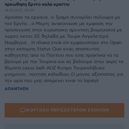
προωθηση Ερντο καλα κραττει
14.05.2025, 00:39
Αρχισαν τα οργανα...ο Τραμπ συνομιλει πολυωρα με
τον Ερντο....ο Μερτς ανακοινωσε με εμφαση την
προσεγγιση στην ευρωπαικη αμυντικη βιομηχανια με
χωρες εκτος ΕΕ δηλαδη με Τουρκ-Ανγκλετερα
Νορβηγια ...Η πλακα ειναι οτι εμφανιστηκε στο Open
στην εκπομπη Status Quo ενας απιστευτος
καθηγητης απο το Παντειο που ειπε πρακτικα να τα
βρουμε με την Τουρκια και ας βαλουμε στην ακρη τα
θεματα casus belli ΑΟΖ Κυπρο Τουρκολιβυκο
μνημονιο , ποντιση καλωδιου..Ο μονος αξιοπιστος για
την ωρα που μας απομενει ειναι το Ισραηλ
ΑΠΑΝΤΗΣΗ
ΦΟΡΤΩΣΗ ΠΕΡΙΣΣΟΤΕΡΩΝ ΣΧΟΛΙΩΝ