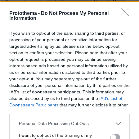
protothema.gr στο Google News
Ακολουθήστε το
και μάθετε πρώτοι όλες τις ειδήσεις
Protothema -
Do Not Process My Personal
Information
Ειδήσεις
Δείτε όλες τις τελευταίες
από την Ελλάδα
και τον Κόσμο, τη στιγμή που συμβαίνουν, στο
If you wish to opt-out of the sale, sharing to third parties, or
Protothema.gr
processing of your personal or sensitive information for
targeted advertising by us, please use the below opt-out
section to confirm your selection. Please note that after your
Σχετικά Άρθρα
opt-out request is processed you may continue seeing
interest-based ads based on personal information utilized by
us or personal information disclosed to third parties prior to
your opt-out. You may separately opt-out of the further
disclosure of your personal information by third parties on the
IAB’s list of downstream participants. This information may
also be disclosed by us to third parties on the
IAB’s List of
Downstream Participants
that may further disclose it to other
third parties.
Please note that this website/app uses one or more Google
Personal Data Processing Opt Outs
services and may gather and store information including but
not limited to your visit or usage behaviour. You may click to
I want to opt-out of the Sharing of my