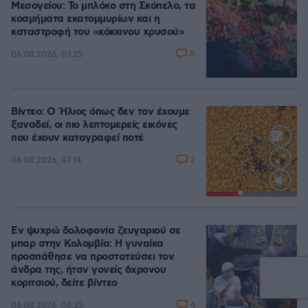
Μεσογείου: Το μπλόκο στη Σκόπελο, τα
κοσμήματα εκατομμυρίων και η
καταστροφή του «κόκκινου χρυσού»
8
06.08.2026, 07:25
Βίντεο: Ο Ήλιος όπως δεν τον έχουμε
ξαναδεί, οι πιο λεπτομερείς εικόνες
που έχουν καταγραφεί ποτέ
2
06.08.2026, 07:14
Loaded
:
100.00%
Εν ψυχρώ δολοφονία ζευγαριού σε
μπαρ στην Κολομβία: Η γυναίκα
προσπάθησε να προστατεύσει τον
άνδρα της, ήταν γονείς 6χρονου
κοριτσιού, δείτε βίντεο
4
06.08.2026, 06:25