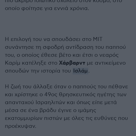
πιο ακριβό ιδιωτικό σχολείο στον κόσμο, στο
οποίο φοίτησε για εννιά χρόνια.
Η επιλογή του να σπουδάσει στο MIT
συνάντησε τη σφοδρή αντίδραση του παππού
του, ο οποίος έθεσε βέτο και έτσι ο νεαρός
Χάρβαρντ
Καρίμ κατέληξε στο
με αντικείμενο
σπουδών την ιστορία του
Ισλάμ
.
Η ζωή του άλλαξε όταν ο παππούς του πέθανε
και χρίστηκε ο 49ος θρησκευτικός ηγέτης των
απανταχού Ισραηλιτών και όπως είπε μετά
μέσα σε ένα βράδυ έγινε ο ιμάμης
εκατομμυρίων πιστών με όλες τις ευθύνες που
προέκυψαν.