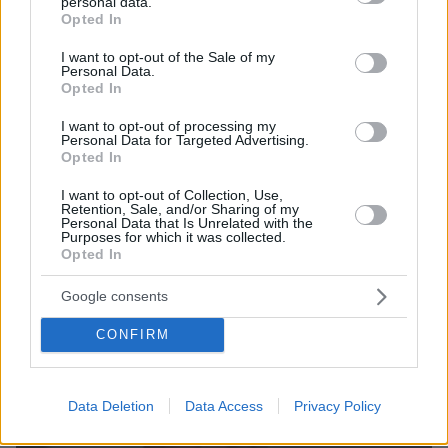
personal data.
grant or deny consent to Google and its third-party tags to
Opted In
use your data for below specified purposes in below Google
consent section.
I want to opt-out of the Sale of my
Personal Data.
Opted In
I want to opt-out of processing my
Personal Data for Targeted Advertising.
Opted In
05.02.2025, 20:57
I want to opt-out of Collection, Use,
Ο γιος του Αγά Χαν, Ραχίμ Αλ Χουσάινι, αναλαμβάνει νέος
Retention, Sale, and/or Sharing of my
Personal Data that Is Unrelated with the
πνευματικός ηγέτης των Ισμαηλιτών
Purposes for which it was collected.
Opted In
Google consents
CONFIRM
Data Deletion
Data Access
Privacy Policy