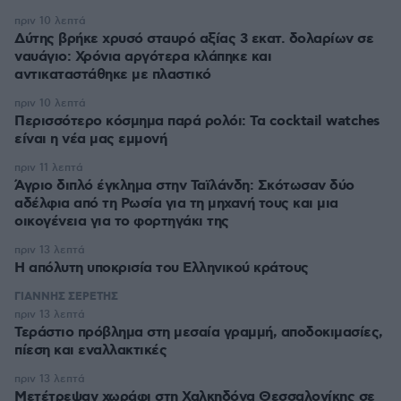
πριν 10 λεπτά
Δύτης βρήκε χρυσό σταυρό αξίας 3 εκατ. δολαρίων σε
ναυάγιο: Χρόνια αργότερα κλάπηκε και
αντικαταστάθηκε με πλαστικό
πριν 10 λεπτά
Περισσότερο κόσμημα παρά ρολόι: Τα cocktail watches
είναι η νέα μας εμμονή
πριν 11 λεπτά
Άγριο διπλό έγκλημα στην Ταϊλάνδη: Σκότωσαν δύο
αδέλφια από τη Ρωσία για τη μηχανή τους και μια
οικογένεια για το φορτηγάκι της
πριν 13 λεπτά
Η απόλυτη υποκρισία του Ελληνικού κράτους
ΓΙΑΝΝΗΣ ΣΕΡΕΤΗΣ
πριν 13 λεπτά
Τεράστιο πρόβλημα στη μεσαία γραμμή, αποδοκιμασίες,
πίεση και εναλλακτικές
πριν 13 λεπτά
Μετέτρεψαν χωράφι στη Χαλκηδόνα Θεσσαλονίκης σε