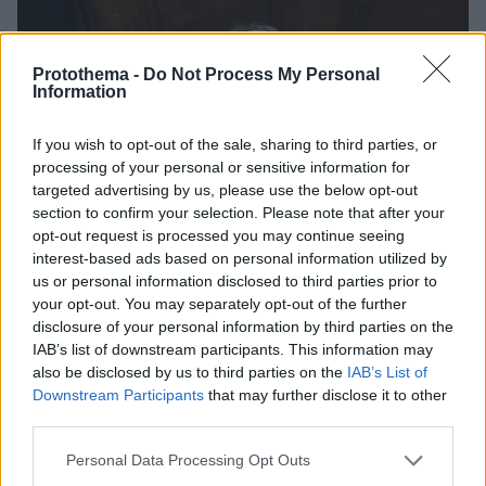
Protothema -
Do Not Process My Personal
Information
If you wish to opt-out of the sale, sharing to third parties, or
processing of your personal or sensitive information for
targeted advertising by us, please use the below opt-out
section to confirm your selection. Please note that after your
opt-out request is processed you may continue seeing
interest-based ads based on personal information utilized by
us or personal information disclosed to third parties prior to
your opt-out. You may separately opt-out of the further
disclosure of your personal information by third parties on the
IAB’s list of downstream participants. This information may
also be disclosed by us to third parties on the
IAB’s List of
Downstream Participants
that may further disclose it to other
third parties.
05.02.2025, 20:57
Please note that this website/app uses one or more Google
Personal Data Processing Opt Outs
Ο γιος του Αγά Χαν, Ραχίμ Αλ Χουσάινι, αναλαμβάνει
services and may gather and store information including but