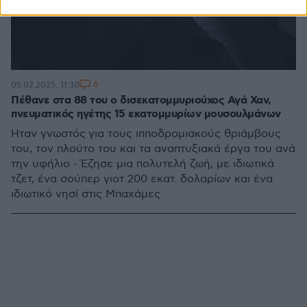
6
05.02.2025, 11:30
Πέθανε στα 88 του ο δισεκατομμυριούχος Αγά Χαν,
πνευματικός ηγέτης 15 εκατομμυρίων μουσουλμάνων
Ήταν γνωστός για τους ιπποδρομιακούς θριάμβους
του, τον πλούτο του και τα αναπτυξιακά έργα του ανά
την υφήλιο - Έζησε μια πολυτελή ζωή, με ιδιωτικά
τζετ, ένα σούπερ γιοτ 200 εκατ. δολαρίων και ένα
ιδιωτικό νησί στις Μπαχάμες