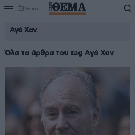
Games
Αγά Χαν
Όλα τα άρθρα του tag Αγά Χαν