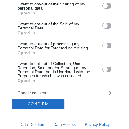
νέος πνευματικός ηγέτης των Ισμαηλιτών
not limited to your visit or usage behaviour. You may click to
I want to opt-out of the Sharing of my
personal data.
grant or deny consent to Google and its third-party tags to
Θα γίνει ο 50ός κληρονομικός ιμάμης των
Opted In
use your data for below specified purposes in below Google
Ισμαηλιτών, που υπολογίζονται γύρω στα 12-15
consent section.
εκατομμύρια σε όλον τον κόσμο
I want to opt-out of the Sale of my
Personal Data.
Opted In
I want to opt-out of processing my
Personal Data for Targeted Advertising.
Opted In
I want to opt-out of Collection, Use,
Retention, Sale, and/or Sharing of my
Personal Data that Is Unrelated with the
Purposes for which it was collected.
Opted In
Google consents
CONFIRM
Data Deletion
Data Access
Privacy Policy