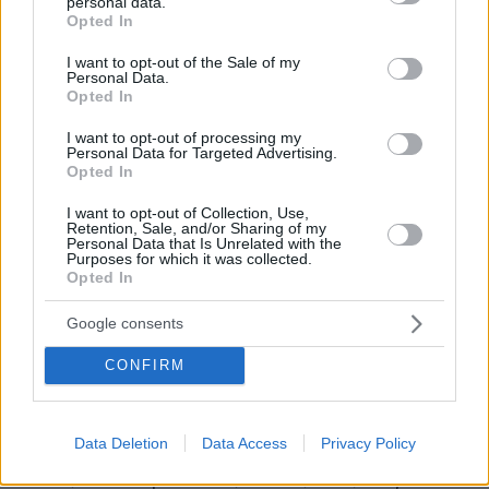
personal data.
καινοτομία στην αγορά και ταυτόχρονα να
grant or deny consent to Google and its third-party tags to
Opted In
use your data for below specified purposes in below Google
ανοίξουμε τις πόρτες για διεθνοποίηση σε
consent section.
I want to opt-out of the Sale of my
αυτούς. Ενδεικτικά παραδείγματα είναι η
Personal Data.
Θεσσαλονίκη και η Κλουζ-Ναπόκα στη
Opted In
Ρουμανία. Στην πορεία δραστηριοποιούμαστε
I want to opt-out of processing my
σε περισσότερες περιοχές που επιθυμούν να
Personal Data for Targeted Advertising.
Opted In
καινοτομήσουν περισσότερο.
I want to opt-out of Collection, Use,
Retention, Sale, and/or Sharing of my
Personal Data that Is Unrelated with the
Purposes for which it was collected.
Ερ.: Πώς μπορείτε μέσα από τις ενέργειες και
Opted In
δράσεις σας να βοηθήσετε στην αντιμετώπιση
των κυρίαρχων κοινωνικών ζητημάτων της
Google consents
Ευρώπης, όπως είναι η φτώχεια και η
CONFIRM
ανισότητα;
Απ.: Οι startups που υπάρχουν στο
Data Deletion
Data Access
Privacy Policy
χαρτοφυλάκιο του EIT Digital επικεντρώνονται