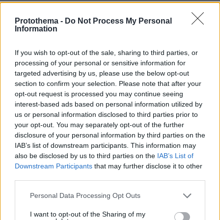
Απ.: Εργαζόμαστε για μια ισχυρή ψηφιακή
Ευρώπη, που είναι δίκαιη και βιώσιμη. Το EIT
Protothema -
Do Not Process My Personal
Information
Digital εξετάζει πάντα τον κοινωνικό του
αντίκτυπο. Στους φοιτητές επισημαίνουμε την
If you wish to opt-out of the sale, sharing to third parties, or
ευθύνη που έχουν κατά την ανάπτυξη και τον
processing of your personal or sensitive information for
σχεδιασμό τεχνολογίας. Στην μεταπτυχιακή
targeted advertising by us, please use the below opt-out
μας σχολή έχουμε συγκεκριμένο αριθμό
section to confirm your selection. Please note that after your
opt-out request is processed you may continue seeing
υποτροφιών διαθέσιμων και συνεργαζόμαστε
interest-based ads based on personal information utilized by
επίσης με ισχυρούς φορείς, όπως το
us or personal information disclosed to third parties prior to
Ευρωπαϊκό Ταμείο Επενδύσεων, προσφέροντας
your opt-out. You may separately opt-out of the further
πλάνο αναβολής πληρωμής διδάκτρων στους
disclosure of your personal information by third parties on the
IAB’s list of downstream participants. This information may
φοιτητές. Ξεκινάμε τη δράση μας σε περιοχές
also be disclosed by us to third parties on the
IAB’s List of
που χαρακτηρίζονται από μέτρια καινοτομία
Downstream Participants
that may further disclose it to other
(σύμφωνα με το European Scorecard on
third parties.
Innovation). Το πρώτο μας βήμα είναι πάντα να
Please note that this website/app uses one or more Google
Personal Data Processing Opt Outs
ανοίξουμε ένα γραφείο και να συνεργαστούμε
services and may gather and store information including but
με τοπικούς εταίρους για να φέρουμε
not limited to your visit or usage behaviour. You may click to
I want to opt-out of the Sharing of my