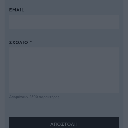
EMAIL
ΣΧΌΛΙΟ *
Απομένουν
2500
χαρακτήρες