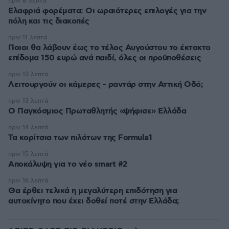
πριν 8 λεπτά
Eλαφριά φορέματα: Οι ωραιότερες επιλογές για την
πόλη και τις διακοπές
πριν 11 λεπτά
Ποιοι θα λάβουν έως το τέλος Αυγούστου το έκτακτο
επίδομα 150 ευρώ ανά παιδί, όλες οι προϋποθέσεις
πριν 13 λεπτά
Λειτουργούν οι κάμερες - ραντάρ στην Αττική Οδό;
πριν 13 λεπτά
Ο Παγκόσμιος Πρωταθλητής «ψήφισε» Ελλάδα
πριν 14 λεπτά
Τα κορίτσια των πιλότων της Formula1
πριν 15 λεπτά
Αποκάλυψη για το νέο smart #2
πριν 16 λεπτά
Θα έρθει τελικά η μεγαλύτερη επιδότηση για
αυτοκίνητο που έχει δοθεί ποτέ στην Ελλάδα;