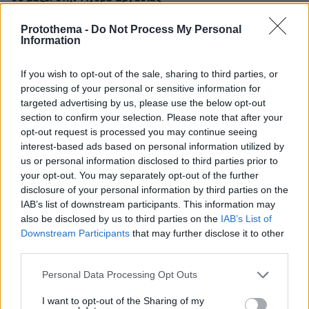
Protothema -
Do Not Process My Personal
ΣΧΟΛΙΑ
(95)
Information
ΠΡΟΣΘΗΚΗ ΣΧΟΛΙΟΥ
If you wish to opt-out of the sale, sharing to third parties, or
processing of your personal or sensitive information for
targeted advertising by us, please use the below opt-out
section to confirm your selection. Please note that after your
pucci
opt-out request is processed you may continue seeing
31.03.2024, 17:21
interest-based ads based on personal information utilized by
Παιδια δυσκολο, δεν εχω παει ποτε στο Ηρακλειο
us or personal information disclosed to third parties prior to
ΑΠΑΝΤΗΣΗ
your opt-out. You may separately opt-out of the further
disclosure of your personal information by third parties on the
IAB’s list of downstream participants. This information may
ΛΑΜΟΓΙΑ
also be disclosed by us to third parties on the
IAB’s List of
31.03.2024, 16:17
Downstream Participants
that may further disclose it to other
Αυτος ο λαος εχει πολλους ψυχικα αρρωστους!!
third parties.
Ελπιζω να εφαγε αυτον που το ειχε στο σπιτι του!
Please note that this website/app uses one or more Google
Personal Data Processing Opt Outs
ΑΠΑΝΤΗΣΗ
services and may gather and store information including but
not limited to your visit or usage behaviour. You may click to
I want to opt-out of the Sharing of my