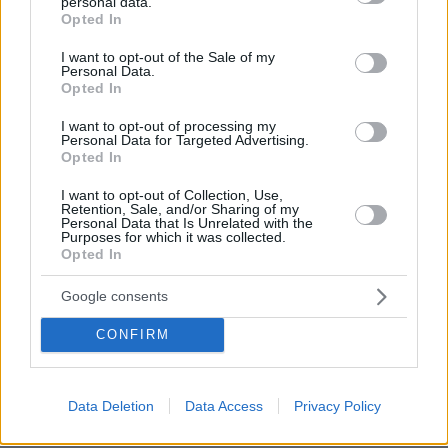
personal data.
grant or deny consent to Google and its third-party tags to
Kanenas
Opted In
use your data for below specified purposes in below Google
31.03.2024, 15:29
consent section.
Η πώληση φιδιών και άλλων εξωτικών έπρεπε να
I want to opt-out of the Sale of my
Personal Data.
απαγορεύεται αυστηρά. Κολοκρατος
Opted In
ΑΠΑΝΤΗΣΗ
I want to opt-out of processing my
Personal Data for Targeted Advertising.
Ευαγγελος
Opted In
31.03.2024, 15:48
Τ ο κρατος τα πουλάει;;υπαρχει νομοθεσια και
I want to opt-out of Collection, Use,
Retention, Sale, and/or Sharing of my
γινονται ελεγχοι, δεν το ξερεις γιατι δεν ειναι
Personal Data that Is Unrelated with the
Purposes for which it was collected.
παντα πρωτη ειδηση, το κρατος σου φταιει οι
Opted In
πολιτες οχι; Κολολαος ειμαστε..
ΑΠΑΝΤΗΣΗ
Google consents
Γιο
CONFIRM
31.03.2024, 17:44
Τους Λαούς ποιός τους εκπαιδεύει.,...?
ΑΠΑΝΤΗΣΗ
Data Deletion
Data Access
Privacy Policy