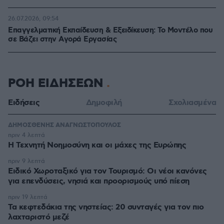
26.07.2026, 09:54
Επαγγελματική Εκπαίδευση & Εξειδίκευση: Το Mοντέλο που
σε Bάζει στην Aγορά Eργασίας
ΡΟΗ ΕΙΔΗΣΕΩΝ
Ειδήσεις
Δημοφιλή
Σχολιασμένα
ΔΗΜΟΣΘΕΝΗΣ ΑΝΑΓΝΩΣΤΟΠΟΥΛΟΣ
πριν 4 λεπτά
H Τεχνητή Νοημοσύνη και οι μάχες της Ευρώπης
πριν 9 λεπτά
Ειδικό Χωροταξικό για τον Τουρισμό: Οι νέοι κανόνες
για επενδύσεις, νησιά και προορισμούς υπό πίεση
πριν 19 λεπτά
Τα κεφτεδάκια της νηστείας: 20 συνταγές για τον πιο
λαχταριστό μεζέ