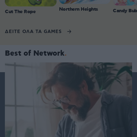
Northern Heights
Candy Bub
Cut The Rope
ΔΕΙΤΕ ΟΛΑ ΤΑ GAMES
Best of Network