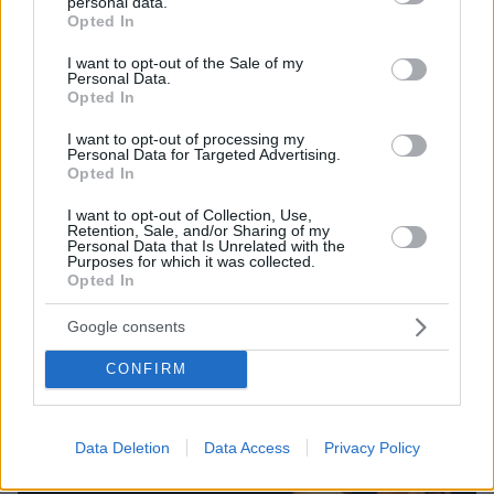
personal data.
grant or deny consent to Google and its third-party tags to
Opted In
use your data for below specified purposes in below Google
consent section.
I want to opt-out of the Sale of my
Personal Data.
Opted In
I want to opt-out of processing my
Personal Data for Targeted Advertising.
Opted In
I want to opt-out of Collection, Use,
Retention, Sale, and/or Sharing of my
Personal Data that Is Unrelated with the
Purposes for which it was collected.
15.03.2022, 17:25
Opted In
Σκοτώθηκε εικονολήπτης του Fox News έξω από το Κίεβο
Google consents
Thema Insights
CONFIRM
Data Deletion
Data Access
Privacy Policy