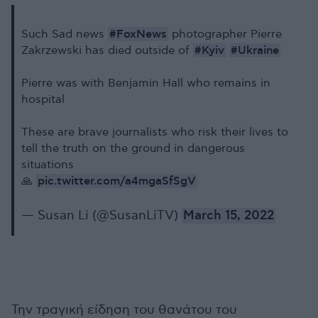
#FoxNews
Such Sad news
photographer Pierre
#Kyiv
#Ukraine
Zakrzewski has died outside of
Pierre was with Benjamin Hall who remains in
hospital
These are brave journalists who risk their lives to
tell the truth on the ground in dangerous
situations
pic.twitter.com/a4mgaSfSgV
🙏
— Susan Li (@SusanLiTV)
March 15, 2022
Την τραγική είδηση του θανάτου του