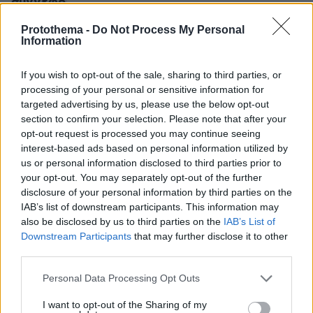
σύννεφο
Protothema -
Do Not Process My Personal
Information
protothema.gr στο Google News
Ακολουθήστε το
και μάθετε πρώτοι όλες τις ειδήσεις
If you wish to opt-out of the sale, sharing to third parties, or
processing of your personal or sensitive information for
Ειδήσεις
Δείτε όλες τις τελευταίες
από την Ελλάδα
targeted advertising by us, please use the below opt-out
και τον Κόσμο, τη στιγμή που συμβαίνουν, στο
section to confirm your selection. Please note that after your
Protothema.gr
opt-out request is processed you may continue seeing
interest-based ads based on personal information utilized by
us or personal information disclosed to third parties prior to
Σχετικά Άρθρα
your opt-out. You may separately opt-out of the further
disclosure of your personal information by third parties on the
IAB’s list of downstream participants. This information may
also be disclosed by us to third parties on the
IAB’s List of
Downstream Participants
that may further disclose it to other
third parties.
Please note that this website/app uses one or more Google
Personal Data Processing Opt Outs
services and may gather and store information including but
not limited to your visit or usage behaviour. You may click to
I want to opt-out of the Sharing of my