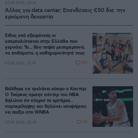
07.08.2026, 20:16
Άλλος για data center; Επενδύσεις €50 δισ. την
ερχόμενη δεκαετία
Είδος υπό εξαφάνιση οι
υπερπολύτεκνοι στην Ελλάδα που
γερνάει: Τα... δύο ταψιά μεσημεριανό,
τα επιδόματα, η καθημερινότητά τους
591
07.08.2026, 15:59
Βάλθηκε να τρελάνει κόσμο ο Καντέρ:
Ο Τούρκος πρώην σέντερ του NBA
δηλώνει ότι πληροί τα κριτήρια...
συμπερίληψης και δηλώνει υποψήφιος
να παίξει στο WNBA
35
07.08.2026, 23:30