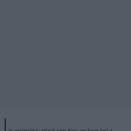
In yesterday's attack near Kyiv, we have lost a