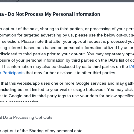
ter.com/a4mgaSfSgV
ma -
Do Not Process My Personal Information
i (@SusanLiTV)
March 15, 2022
to opt-out of the sale, sharing to third parties, or processing of your per
formation for targeted advertising by us, please use the below opt-out s
r selection. Please note that after your opt-out request is processed y
eing interest-based ads based on personal information utilized by us or
w what to say. Pierre was as good as they come.
disclosed to third parties prior to your opt-out. You may separately opt-
ave. Passionate. I’m so sorry this happened to you.
losure of your personal information by third parties on the IAB’s list of
r.com/IvxlPWGDAl
. This information may also be disclosed by us to third parties on the
IA
Participants
that may further disclose it to other third parties.
gst (@TreyYingst)
March 15, 2022
 that this website/app uses one or more Google services and may gath
including but not limited to your visit or usage behaviour. You may click 
 to Google and its third-party tags to use your data for below specifi
ogle consent section.
l Data Processing Opt Outs
της βρισκόταν με τον δημοσιογράφο
Μπέντζαμ
κρανία από τον Φεβρουάριο. Σύμφωνα με
o opt-out of the Sharing of my personal data.