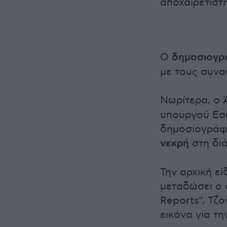
αποχαιρετιστ
Ο
δημοσιογρ
με τους συνα
Νωρίτερα, ο
υπουργού Εσ
δημοσιογράφ
νεκρή
στη διά
Την αρχική ε
μεταδώσει ο 
Reports'', Τ
εικόνα για τη