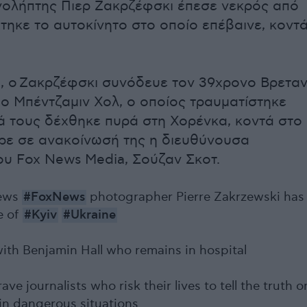
νολήπτης Πιερ Ζακρζέφσκι έπεσε νεκρός από
τηκε το αυτοκίνητο στο οποίο επέβαινε, κοντ
, ο Ζακρζέφσκι συνόδευε τον 39χρονο Βρετα
 Μπέντζαμιν Χολ, ο οποίος τραυματίστηκε
ά τους δέχθηκε πυρά στη Χορένκα, κοντά στο
ρε σε ανακοίνωσή της η διευθύνουσα
υ Fox News Media, Σούζαν Σκοτ.
news
#FoxNews
photographer Pierre Zakrzewski has
e of
#Kyiv
#Ukraine
with Benjamin Hall who remains in hospital
ave journalists who risk their lives to tell the truth o
in dangerous situations