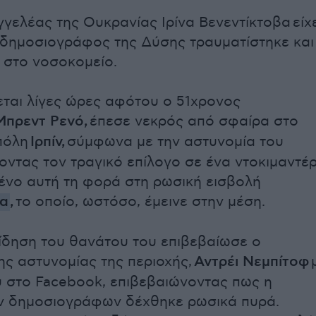
γγελέας της Ουκρανίας Ιρίνα Βενεντίκτοβα είχ
ι δημοσιογράφος της Δύσης τραυματίστηκε και
 στο νοσοκομείο.
εται λίγες ώρες αφότου
ο 51χρονος
Μπρεντ Ρενό,
έπεσε νεκρός από σφαίρα στο
πόλη
Ιρπίν,
σύμφωνα με την αστυνομία του
οντας τον τραγικό επίλογο σε ένα ντοκιμαντέ
ένο αυτή τη φορά στη ρωσική εισβολή
ία
,
το οποίο, ωστόσο, έμεινε στην μέση.
είδηση του θανάτου του επιβεβαίωσε ο
ης αστυνομίας της περιοχής,
Αντρέι Νεμπίτοφ
 στο Facebook, επιβεβαιώνοντας πως η
ν δημοσιογράφων δέχθηκε ρωσικά πυρά.