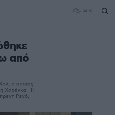
34
°C
ώθηκε
ξω από
Χολ, ο οποίος
χή Χορένκα -
Η
πρεντ Ρενό,