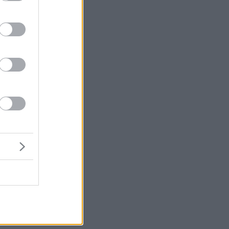
ει
ς
ων
το