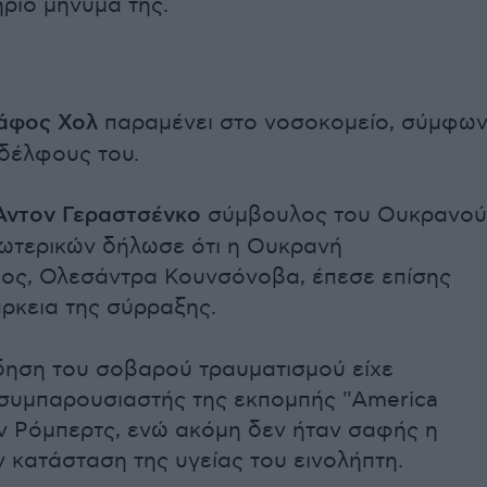
ήριο μήνυμά της.
άφος Χολ
παραμένει στο νοσοκομείο, σύμφω
δέλφους του.
Άντον Γεραστσένκο
σύμβουλος του Ουκρανού
ωτερικών δήλωσε ότι η Ουκρανή
ος, Ολεσάντρα Κουνσόνοβα, έπεσε επίσης
ρκεια της σύρραξης.
ίδηση του σοβαρού τραυματισμού είχε
συμπαρουσιαστής της εκπομπής ''America
ζον Ρόμπερτς, ενώ ακόμη δεν ήταν σαφής η
ν κατάσταση της υγείας του εινολήπτη.