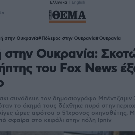
Ελληνικά
English
δα
ή στην Ουκρανία
Πόλεμος στην Ουκρανία
Ουκρανία
 στην Ουκρανία: Σκοτ
ήπτης του Fox News έ
ο
σκι συνόδευε τον δημοσιογράφο Μπέντζαμιν 
όταν το όχημά τους δέχθηκε πυρά στην περιο
 λίγες ώρες αφότου ο 51χρονος σκηνοθέτης, Μ
πό σφαίρα στο κεφάλι στην πόλη Ιρπίν