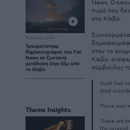
News. Ο εικο
πυρά που δέχ
στο Κίεβο.
Συγκεκριμένα
14.03.2022, 21:09
δημοσιογράφο
Τραυματίστηκε
όταν το όχημ
δημοσιογράφος του Fox
News σε ζωντανή
Κίεβο, ανέφε
μετάδοση λίγο έξω από
σύμβουλος το
το Κίεβο
Such Sad 
died outsid
Pierre was 
Thema Insights
These are br
the ground 