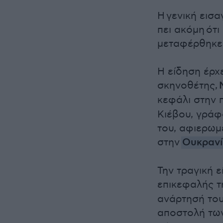
Η γενική εισα
πει ακόμη ότ
μεταφέρθηκε
Η είδηση έρχ
σκηνοθέτης,
κεφάλι στην 
Κιέβου, γράφ
του, αφιερωμ
στην
Ουκραν
Την τραγική 
επικεφαλής τ
ανάρτησή του
αποστολή τω