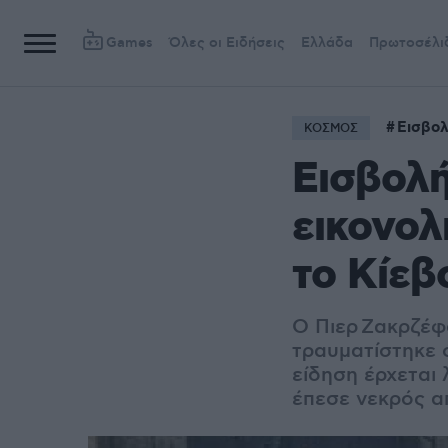
Games
Όλες οι Ειδήσεις
Ελλάδα
Πρωτοσέλι
Εισβολ
ΚΟΣΜΟΣ
Εισβολή
εικονολ
το Κίεβ
Ο Πιερ Ζακρζέφ
τραυματίστηκε 
είδηση έρχεται
έπεσε νεκρός α