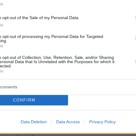
σα σύμβουλο του Fox News.
In
 ήταν βετεράνος εικονολήπτης και είχε καλύψ
o opt-out of the Sale of my Personal Data.
In
ρα σημαντικά πολεμικά γεγονότα των
εκαετιών, από τον πόλεμο στο Ιράκ και το
to opt-out of processing my Personal Data for Targeted
ing.
έχρι τη Συρία.
In
o opt-out of Collection, Use, Retention, Sale, and/or Sharing
ταλέντα, δεν υπήρχε ρόλος που να μην
ersonal Data that Is Unrelated with the Purposes for which it
lected.
επιτελέσει για να βοηθήσει: από φωτογράφο
In
κός και παραγωγός. Τα έκανε όλα και υπό
 με εντυπωσιακή επιδεξιότητα. Ήταν πάντα
consents
ι την ιστορία. Η γενναιότητά του, ο
CONFIRM
μός, η αφοσίωσή του στη δουλειά, όλα
νάμεσα στους δημοσιογράφους. Ήταν ένας
νολήπτης, όλοι όσοι εργάζονταν στον χώρο τ
Data Deletion
Data Access
Privacy Policy
αν τη δουλειά του Πιερ
», σημείωσε η Σκοτ, σ