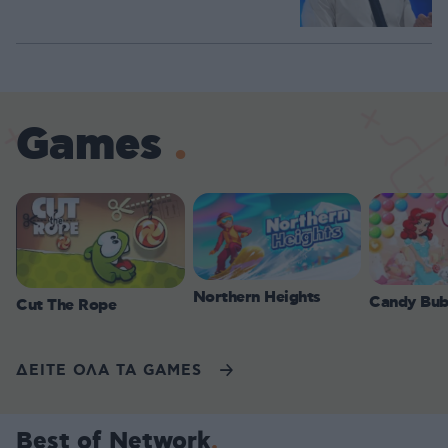
Games
Northern Heights
Candy Bub
Cut The Rope
ΔΕΙΤΕ ΟΛΑ ΤΑ GAMES
Best of Network