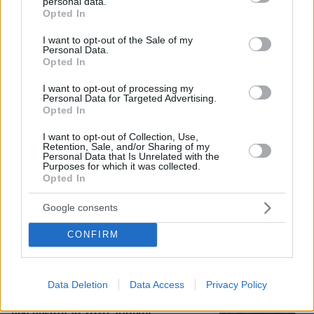
personal data.
grant or deny consent to Google and its third-party tags to
Opted In
use your data for below specified purposes in below Google
consent section.
I want to opt-out of the Sale of my
Personal Data.
Opted In
I want to opt-out of processing my
Personal Data for Targeted Advertising.
Opted In
I want to opt-out of Collection, Use,
Retention, Sale, and/or Sharing of my
Personal Data that Is Unrelated with the
Purposes for which it was collected.
Opted In
09.08.2026, 20:11
Πέθανε στα 74 του χρόνια ο σπουδαίος ηθοποιός
Google consents
Νίκος Καλογερόπουλος
CONFIRM
Γιαννακόπουλος για Ολυμπιακό: «Πριν
10 χρόνια φώναζαν οφσάιντ, δεν
Data Deletion
Data Access
Privacy Policy
ήξεραν ότι η μπάλα μπάσκετ είναι
πορτοκαλί» - Τι είπε για το έμφραγμα