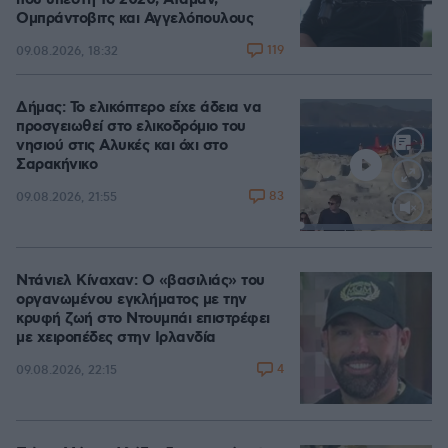
που υπέστη το 2020, Αταμάν,
Ομπράντοβιτς και Αγγελόπουλους
119
09.08.2026, 18:32
Δήμας: Το ελικόπτερο είχε άδεια να
προσγειωθεί στο ελικοδρόμιο του
νησιού στις Αλυκές και όχι στο
Σαρακήνικο
83
09.08.2026, 21:55
Loaded
:
100.00%
Ντάνιελ Κίναχαν: Ο «βασιλιάς» του
οργανωμένου εγκλήματος με την
κρυφή ζωή στο Ντουμπάι επιστρέφει
με χειροπέδες στην Ιρλανδία
4
09.08.2026, 22:15