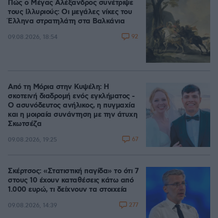
Πώς ο Μέγας Αλέξανδρος συνέτριψε
τους Ιλλυριούς: Οι μεγάλες νίκες του
Έλληνα στρατηλάτη στα Βαλκάνια
92
09.08.2026, 18:54
Από τη Μόρια στην Κυψέλη: Η
σκοτεινή διαδρομή ενός εγκλήματος -
Ο ασυνόδευτος ανήλικος, η πυγμαχία
και η μοιραία συνάντηση με την άτυχη
Σκωτσέζα
67
09.08.2026, 19:25
Σκέρτσος: «Στατιστική παγίδα» το ότι 7
στους 10 έχουν καταθέσεις κάτω από
1.000 ευρώ, τι δείχνουν τα στοιχεία
277
09.08.2026, 14:39