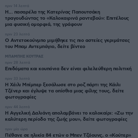
πριν 14 λεπτά
Η... πασαρέλα της Κατερίνας Παπουτσάκη
τραγουδώντας το «Καλοκαιρινά ραντεβού»: Επιτέλους
μια φυσική ομορφιά, της γράφουν
πριν 23 λεπτά
Ο Αντετοκούνμπο μιμήθηκε τις πιο αστείες γκριμάτσες
του Μπαμ Αντεμπάγιο, δείτε βίντεο
ΜΠΑΜΠΗΣ ΚΟΥΤΡΑΣ
πριν 28 λεπτά
Επιδόματα και κουπόνια δεν είναι φιλελεύθερη πολιτική
πριν 33 λεπτά
Η Χέιλι Μπίμπερ ξεσάλωσε στο ροζ πάρτι της Κάιλι
Τζένερ και έγλυψε τα οπίσθια μιας φίλης τους, δείτε
φωτογραφίες
πριν 44 λεπτά
Η Αγγελική Δαλιάνη απολαμβάνει το καλοκαίρι: «Ζω την
καλύτερη περίοδο της ζωής μου», δείτε φωτογραφίες
πριν μία ώρα
Πέθανε σε ηλικία 84 ετών ο Μπεν Τζόουνς, ο «Κούτερ»