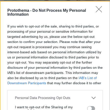
Protothema -
Do Not Process My Personal
Information
If you wish to opt-out of the sale, sharing to third parties, or
processing of your personal or sensitive information for
09.08.2026, 21:06
targeted advertising by us, please use the below opt-out
«Έφυγε ένα δευτερόλεπτο από την προσοχή μου,
section to confirm your selection. Please note that after your
ο ναυαγοσώστης είναι 68 ετών»: Η δραματική
opt-out request is processed you may continue seeing
περιγραφή του πατέρα για τον θάνατο του
interest-based ads based on personal information utilized by
4χρονου σε πισίνα της Πάρου
us or personal information disclosed to third parties prior to
your opt-out. You may separately opt-out of the further
disclosure of your personal information by third parties on the
IAB’s list of downstream participants. This information may
also be disclosed by us to third parties on the
IAB’s List of
Downstream Participants
that may further disclose it to other
third parties.
Please note that this website/app uses one or more Google
Personal Data Processing Opt Outs
services and may gather and store information including but
not limited to your visit or usage behaviour. You may click to
I want to opt-out of the Sharing of my