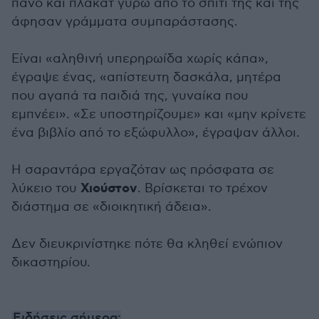
πανό και πλακάτ γύρω από το σπίτι της και της
άφησαν γράμματα συμπαράστασης.
Είναι «αληθινή υπερηρωίδα χωρίς κάπα»,
έγραψε ένας, «απίστευτη δασκάλα, μητέρα
που αγαπά τα παιδιά της, γυναίκα που
εμπνέει». «Σε υποστηρίζουμε» και «μην κρίνετε
ένα βιβλίο από το εξώφυλλο», έγραψαν άλλοι.
Η σαραντάρα εργαζόταν ως πρόσφατα σε
Χιούστον
λύκειο του
. Βρίσκεται το τρέχον
διάστημα σε «διοικητική άδεια».
Δεν διευκρινίστηκε πότε θα κληθεί ενώπιον
δικαστηρίου.
Ειδήσεις σήμερα: