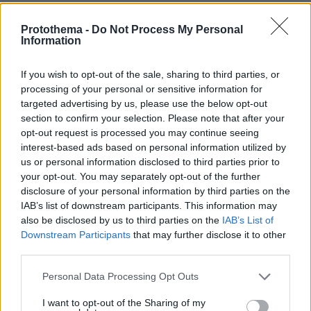
Protothema -
Do Not Process My Personal
Information
ΤΑ ΠΙΟ ΔΗΜΟΦΙΛΗ
If you wish to opt-out of the sale, sharing to third parties, or
processing of your personal or sensitive information for
targeted advertising by us, please use the below opt-out
section to confirm your selection. Please note that after your
opt-out request is processed you may continue seeing
interest-based ads based on personal information utilized by
us or personal information disclosed to third parties prior to
your opt-out. You may separately opt-out of the further
disclosure of your personal information by third parties on the
IAB’s list of downstream participants. This information may
also be disclosed by us to third parties on the
IAB’s List of
Downstream Participants
that may further disclose it to other
third parties.
Please note that this website/app uses one or more Google
Personal Data Processing Opt Outs
services and may gather and store information including but
not limited to your visit or usage behaviour. You may click to
I want to opt-out of the Sharing of my