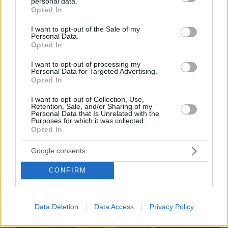
personal data.
grant or deny consent to Google and its third-party tags to
Opted In
use your data for below specified purposes in below Google
consent section.
I want to opt-out of the Sale of my
Personal Data.
Opted In
08.08.2026, 12:18
Από τη Μόρια στον γάμο, τη ΜΚΟ και την
I want to opt-out of processing my
Personal Data for Targeted Advertising.
κατηγορία για φόνο: Η σκοτεινή διαδρομή του
Opted In
26χρονου Αφγανού που σκότωσε τη Βρετανίδα
στην Κυψέλη
I want to opt-out of Collection, Use,
Retention, Sale, and/or Sharing of my
Personal Data that Is Unrelated with the
Purposes for which it was collected.
Opted In
Google consents
CONFIRM
Data Deletion
Data Access
Privacy Policy