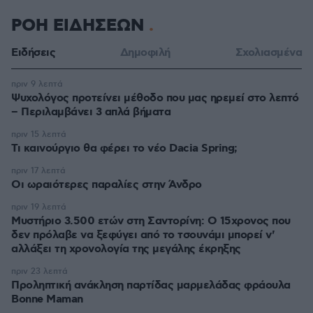
ΡΟΗ ΕΙΔΗΣΕΩΝ
Ειδήσεις
Δημοφιλή
Σχολιασμένα
πριν 9 λεπτά
Ψυχολόγος προτείνει μέθοδο που μας ηρεμεί στο λεπτό
– Περιλαμβάνει 3 απλά βήματα
πριν 15 λεπτά
Τι καινούργιο θα φέρει το νέο Dacia Spring;
πριν 17 λεπτά
Οι ωραιότερες παραλίες στην Άνδρο
πριν 19 λεπτά
Μυστήριο 3.500 ετών στη Σαντορίνη: Ο 15χρονος που
δεν πρόλαβε να ξεφύγει από το τσουνάμι μπορεί ν'
αλλάξει τη χρονολογία της μεγάλης έκρηξης
πριν 23 λεπτά
Προληπτική ανάκληση παρτίδας μαρμελάδας φράουλα
Bonne Maman