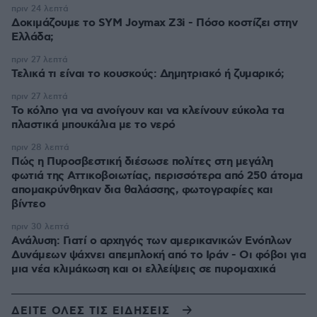
πριν 24 λεπτά
Δοκιμάζουμε το SYM Joymax Z3i - Πόσο κοστίζει στην
Ελλάδα;
πριν 27 λεπτά
Τελικά τι είναι το κουσκούς: Δημητριακό ή ζυμαρικό;
πριν 27 λεπτά
Το κόλπο για να ανοίγουν και να κλείνουν εύκολα τα
πλαστικά μπουκάλια με το νερό
πριν 28 λεπτά
Πώς η Πυροσβεστική διέσωσε πολίτες στη μεγάλη
φωτιά της Αττικοβοιωτίας, περισσότερα από 250 άτομα
απομακρύνθηκαν δια θαλάσσης, φωτογραφίες και
βίντεο
πριν 30 λεπτά
Ανάλυση: Γιατί ο αρχηγός των αμερικανικών Ενόπλων
Δυνάμεων ψάχνει απεμπλοκή από το Ιράν - Οι φόβοι για
μια νέα κλιμάκωση και οι ελλείψεις σε πυρομαχικά
ΔΕΙΤΕ ΟΛΕΣ ΤΙΣ ΕΙΔΗΣΕΙΣ