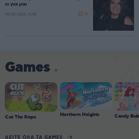
οι γιοι μου
15
08.08.2026, 11:48
Games
Northern Heights
Candy Bub
Cut The Rope
ΔΕΙΤΕ ΟΛΑ ΤΑ GAMES