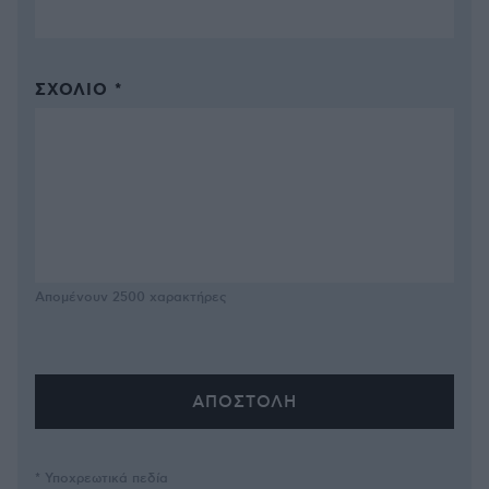
ΣΧΌΛΙΟ *
Απομένουν
2500
χαρακτήρες
* Υποχρεωτικά πεδία