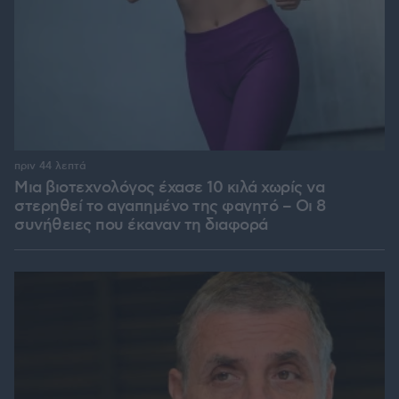
πριν 44 λεπτά
Μια βιοτεχνολόγος έχασε 10 κιλά χωρίς να
στερηθεί το αγαπημένο της φαγητό – Οι 8
συνήθειες που έκαναν τη διαφορά