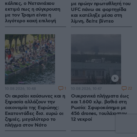
κάλπες, ο Νετανιάχου
με πρώην πρωταθλητή του
εκτιμά πως η σύγκρουση
UFC πάνω σε φορτηγίδα
με τον Τραμπ είναι η
και κατέληξε μέσα στη
λιγότερο κακή επιλογή
λίμνη, δείτε βίντεο
1
22
10.08.2026, 10:48
10.08.2026, 10:47
Οι ακραίοι καύσωνες και η
Ουκρανικά πλήγματα έως
ξηρασία αλλάζουν την
και 1.600 χλμ. βαθιά στη
οικονομία της Ευρώπης:
Ρωσία: Σφυροκόπημα με
Εκατοντάδες δισ. ευρώ οι
456 drones, τουλάχιστον
ζημιές, μεγαλύτερο το
12 νεκροί
πλήγμα στον Νότο