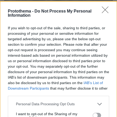
Protothema -
Do Not Process My Personal
Information
If you wish to opt-out of the sale, sharing to third parties, or
processing of your personal or sensitive information for
targeted advertising by us, please use the below opt-out
section to confirm your selection. Please note that after your
opt-out request is processed you may continue seeing
interest-based ads based on personal information utilized by
us or personal information disclosed to third parties prior to
your opt-out. You may separately opt-out of the further
disclosure of your personal information by third parties on the
IAB’s list of downstream participants. This information may
also be disclosed by us to third parties on the
IAB’s List of
Downstream Participants
that may further disclose it to other
third parties.
Please note that this website/app uses one or more Google
Personal Data Processing Opt Outs
πριν μία ώρα
services and may gather and store information including but
Βελτιώθηκε η εικόνα της φωτιάς στον Κουβαρά:
not limited to your visit or usage behaviour. You may click to
I want to opt-out of the Sharing of my