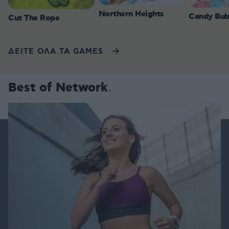
Northern Heights
Candy Bub
Cut The Rope
ΔΕΙΤΕ ΟΛΑ ΤΑ GAMES
Best of Network