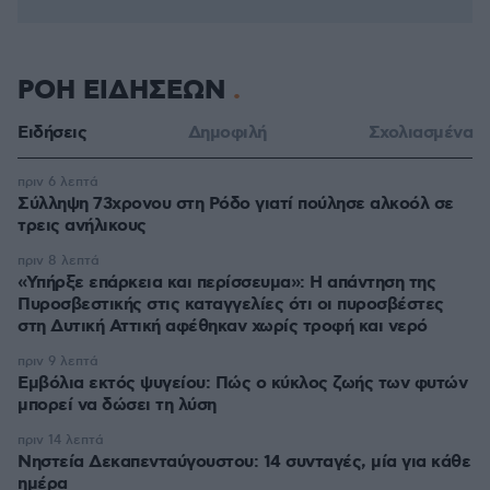
ΡΟΗ ΕΙΔΗΣΕΩΝ
Ειδήσεις
Δημοφιλή
Σχολιασμένα
πριν 6 λεπτά
Σύλληψη 73χρονου στη Ρόδο γιατί πούλησε αλκοόλ σε
τρεις ανήλικους
πριν 8 λεπτά
«Υπήρξε επάρκεια και περίσσευμα»: Η απάντηση της
Πυροσβεστικής στις καταγγελίες ότι οι πυροσβέστες
στη Δυτική Αττική αφέθηκαν χωρίς τροφή και νερό
πριν 9 λεπτά
Εμβόλια εκτός ψυγείου: Πώς ο κύκλος ζωής των φυτών
μπορεί να δώσει τη λύση
πριν 14 λεπτά
Νηστεία Δεκαπενταύγουστου: 14 συνταγές, μία για κάθε
ημέρα