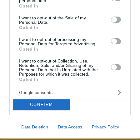
personal data.
Στο σημείο πάνω από 200 πυροσβέστες και
grant or deny consent to Google and its third-party tags to
Opted In
εναέρια, ζημιές σε εργοστάσιο και κτηνοτροφικές
use your data for below specified purposes in below Google
μονάδες
consent section.
I want to opt-out of the Sale of my
Personal Data.
Opted In
«Δεν ήταν κοντά στο παιδί και πριν
I want to opt-out of processing my
έναν μήνα το είχε αφήσει ξανά μόνο»
Personal Data for Targeted Advertising.
λέει ο ιδιοκτήτης του beach bar για
Opted In
τον πατέρα του 4χρονου στην Πάρο
I want to opt-out of Collection, Use,
1
πριν 24 λεπτά
Retention, Sale, and/or Sharing of my
Personal Data that Is Unrelated with the
Purposes for which it was collected.
Opted In
Η 24χρονη αριστούχος της Ιατρικής
Google consents
Αθηνών, που διάβασε τον Ιπποκρατικό
Όρκο, μιλά για τον «άριστο γιατρό»
CONFIRM
57
10.08.2026, 08:09
Data Deletion
Data Access
Privacy Policy