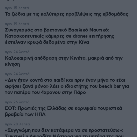
πριν 15 λεπτά
Τα ζώδια με τις καλύτερες προβλέψεις της εβδομάδας
πριν 19 λεπτά
Συναγερμός στο βρετανικό Βασιλικό Ναυτικό:
Κατασκοπευτικές κάμερες σε drones επιτήρησης
έστελναν κρυφά δεδομένα στην Κίνα
πριν 24 λεπτά
Καλοκαιρινή απόδραση στην Κινέτα, μακριά από την
κίνηση
πριν 24 λεπτά
«Δεν ήταν κοντά στο παιδί και πριν έναν μήνα το είχε
αφήσει ξανά μόνο» λέει ο ιδιοκτήτης του beach bar για
τον πατέρα του 4χρονου στην Πάρο
πριν 26 λεπτά
ΕΟΤ: Πρωτιές της Ελλάδας σε κορυφαία τουριστικά
βραβεία των ΗΠΑ
πριν 28 λεπτά
«Συγγνώμη που δεν κατάφερα να σε προστατεύσω»:
Συγκινεί η Αφροδίτη Νέστορα για τη μητέρα της που