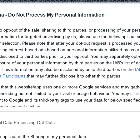
Κάρι Σίμοντς κυοφορεί τον δεύτερο καρπό το
ma -
Do Not Process My Personal Information
διά και αλλάζω "πολλές πάνες"»
, είπε ο Τζόνσ
to opt-out of the sale, sharing to third parties, or processing of your per
 στο μικρότερο γιο του, 17 μηνών, Γουίλφρεντ
formation for targeted advertising by us, please use the below opt-out s
r selection. Please note that after your opt-out request is processed y
έκτησε με την
Κάρι
.
eing interest-based ads based on personal information utilized by us or
disclosed to third parties prior to your opt-out. You may separately opt-
στικό να έχω παιδιά στη Ντάουνινγκ Στριτ»
,
losure of your personal information by third parties on the IAB’s list of
. This information may also be disclosed by us to third parties on the
IA
τανός πρωθυπουργός ο οποίος είναι δυο
Participants
that may further disclose it to other third parties.
γμένος.
 that this website/app uses one or more Google services and may gath
including but not limited to your visit or usage behaviour. You may click 
 to Google and its third-party tags to use your data for below specifi
κτησε μια κόρη κατά τη διάρκεια εξωσυζυγικής
ogle consent section.
η σύμβουλο τέχνης
Ελεν Μάκινταϊρ
.
l Data Processing Opt Outs
ει επίσης τέσσερα ενήλικα παιδιά με τη δεύτε
o opt-out of the Sharing of my personal data.