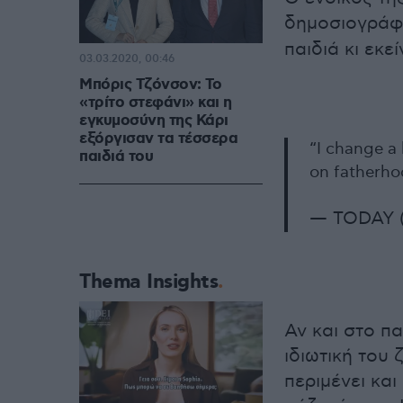
δημοσιογράφο
παιδιά κι εκε
03.03.2020, 00:46
Μπόρις Τζόνσον: Το
«τρίτο στεφάνι» και η
εγκυμοσύνη της Κάρι
εξόργισαν τα τέσσερα
“I change a 
παιδιά του
on fatherh
— TODAY 
Thema Insights
Αν και στο πα
ιδιωτική του 
περιμένει και