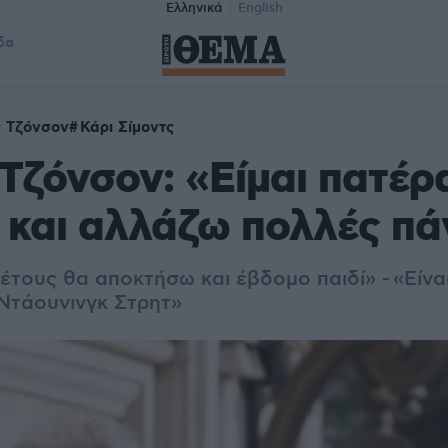
Ελληνικά
English
δα
ς Τζόνσον
Κάρι Σίμοντς
Τζόνσον: «Είμαι πατέρα
 και αλλάζω πολλές πά
έτους θα αποκτήσω και έβδομο παιδί» - «Eίνα
 Ντάουνινγκ Στρητ»