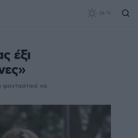
26
°C
ς έξι
νες»
ι φανταστικό να