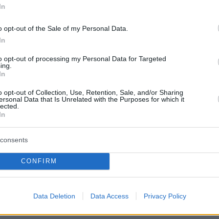
τη δικηγόρο
Μαρίνα Γουίλερ
.
In
o opt-out of the Sale of my Personal Data.
υξη που παραχώρησε στη δημοσιογράφο του
In
 Γκάθρι
, ο Μπόρις Τζόνσον αναφέρθηκε σε
η νόσος Covid και το Αφγανιστάν, προτού η
to opt-out of processing my Personal Data for Targeted
ing.
άσει σε πιο προσωπικά θέματα.
In
o opt-out of Collection, Use, Retention, Sale, and/or Sharing
ersonal Data that Is Unrelated with the Purposes for which it
lected.
In
εκλογές του 2019, ο
Τζόνσον
είχε ερωτηθεί
ην οικογενειακή του ζωή κατά τη διάρκεια μιας
consents
 συνέντευξης στο ραδιόφωνο LBC, όπου
CONFIRM
ε για το άρθρο που έγραψε ο ίδιος το 1995,
ταξύ άλλων κατηγορούσε τις ανύπαντρες
«αναπαράγουν μια γενιά κακομαθημένων,
Data Deletion
Data Access
Privacy Policy
αι παράνομων παιδιών».