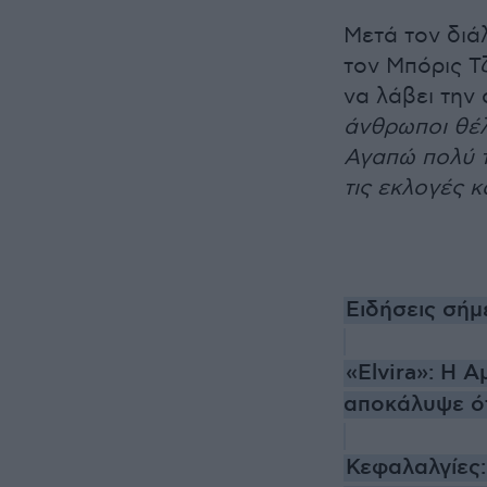
Μετά τον διά
τον Μπόρις Τ
να λάβει την
άνθρωποι θέλ
Αγαπώ πολύ τ
τις εκλογές κ
Ειδήσεις σήμ
«Elvira»: H 
αποκάλυψε ότ
Κεφαλαλγίες: