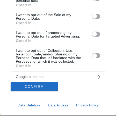
personal data.
grant or deny consent to Google and its third-party tags to
Opted In
use your data for below specified purposes in below Google
consent section.
I want to opt-out of the Sale of my
Personal Data.
Opted In
I want to opt-out of processing my
Personal Data for Targeted Advertising.
Opted In
I want to opt-out of Collection, Use,
Retention, Sale, and/or Sharing of my
Personal Data that Is Unrelated with the
09.08.2026, 10:51
Purposes for which it was collected.
Ασθενής ξυλοκόπησε νοσηλεύτρια στα Επείγοντα
Opted In
του Ερυθρού Σταυρού, την άρπαξε από τα μαλλιά
και τη χτύπησε σε πόρτες - Τι καταγγέλλει η
Google consents
ΠΟΕΔΗΝ
CONFIRM
Data Deletion
Data Access
Privacy Policy