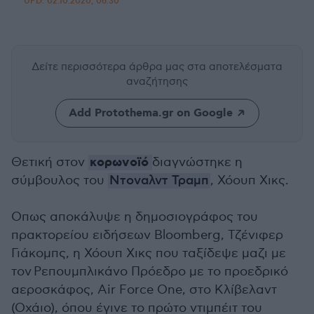
UPD:
02.10.2020, 06:30
Δείτε περισσότερα άρθρα μας
στα αποτελέσματα
αναζήτησης
Add Protothema.gr on Google
κορωνοϊό
Θετική στον
διαγνώστηκε η
σύμβουλος του
Ντοναλντ Τραμπ
, Χόουπ Χικς.
Οπως αποκάλυψε η δημοσιογράφος του
πρακτορείου ειδήσεων Bloomberg, Τζένιφερ
Γιάκομπς, η Χόουπ Χικς που ταξίδεψε μαζι με
τον Ρεπουμπλικάνο Πρόεδρο με το προεδρικό
αεροσκάφος, Air Force One, στο Κλίβελαντ
(Οχάιο), όπου έγινε το πρώτο ντιμπέιτ του