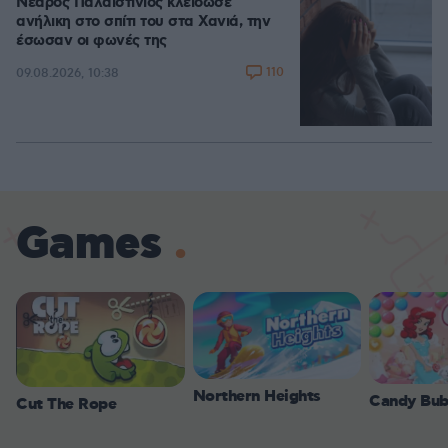
Νεαρός Παλαιστίνιος κλείδωσε
ανήλικη στο σπίτι του στα Χανιά, την
έσωσαν οι φωνές της
110
09.08.2026, 10:38
Games
Northern Heights
Candy Bub
Cut The Rope