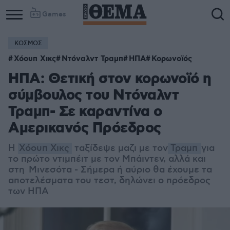
Games
ΚΟΣΜΟΣ
Χόουπ Χικς
Ντόναλντ Τραμπ
ΗΠΑ
Κορωνοϊός
ΗΠΑ: Θετική στον κορωνοϊό η
σύμβουλος του Ντόναλντ
Τραμπ- Σε καραντίνα ο
Αμερικανός Πρόεδρος
Η
Χόουπ Χικς
ταξίδεψε μαζι με τον
Τραμπ
για
το πρώτο ντιμπέιτ με τον Μπάιντεν, αλλά και
στη Μινεσότα - Σήμερα ή αύριο θα έχουμε τα
αποτελέσματα του τεστ, δηλώνει ο πρόεδρος
των ΗΠΑ