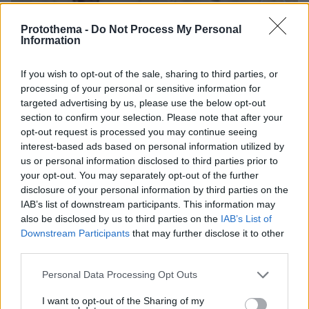
Protothema -
Do Not Process My Personal
Information
Loaded
:
100.00%
09.08.2026, 14:15
If you wish to opt-out of the sale, sharing to third parties, or
Η Πολιτική Αεροπορία διαπίστωσε κενό στον νόμο
processing of your personal or sensitive information for
όταν ένας... απίθανος τύπος προσγείωσε το
targeted advertising by us, please use the below opt-out
ελικόπτερό του στο Σαρακήνικο με εκατοντάδες
section to confirm your selection. Please note that after your
λουόμενους - Παρέμβαση Εισαγγελέα
opt-out request is processed you may continue seeing
interest-based ads based on personal information utilized by
us or personal information disclosed to third parties prior to
your opt-out. You may separately opt-out of the further
disclosure of your personal information by third parties on the
IAB’s list of downstream participants. This information may
also be disclosed by us to third parties on the
IAB’s List of
Downstream Participants
that may further disclose it to other
third parties.
Please note that this website/app uses one or more Google
Personal Data Processing Opt Outs
services and may gather and store information including but
not limited to your visit or usage behaviour. You may click to
I want to opt-out of the Sharing of my