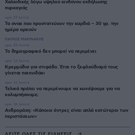
Χαλκιδικής λόγω υψηλού κινδύνου εκδήλωσης
πυρκαγιάς
πριν 27 λεπτά
Τα σνακ που προστατεύουν την καρδιά – 30 γρ. την
ημέρα αρκούν
ΠΑΥΛΟΣ ΜΑΡΙΝΑΚΗΣ
πριν 29 λεπτά
Το δημογραφικό δεν μπορεί να περιμένει
πριν 33 λεπτά
Κρεμμύδια για στιφάδο. Έτσι το ξεφλούδισμά τους
γίνεται παιχνιδάκι
πριν 33 λεπτά
Τελικά πρέπει να περιμένουμε να χωνέψουμε για να
κολυμπήσουμε;
πριν 36 λεπτά
Ανδρομάχη: «Κάποιοι άντρες είναι απλά κατώτεροι των
περιστάσεων»
ΔΕΙΤΕ ΟΛΕΣ ΤΙΣ ΕΙΔΗΣΕΙΣ