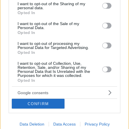
συντάξεις, επιχειρήσεις, αγρότες και στεγαστικό
not limited to your visit or usage behaviour. You may click to
I want to opt-out of the Sharing of my
personal data.
grant or deny consent to Google and its third-party tags to
Opted In
use your data for below specified purposes in below Google
consent section.
I want to opt-out of the Sale of my
Personal Data.
Opted In
I want to opt-out of processing my
Personal Data for Targeted Advertising.
Opted In
I want to opt-out of Collection, Use,
Retention, Sale, and/or Sharing of my
Personal Data that Is Unrelated with the
Purposes for which it was collected.
Opted In
Google consents
CONFIRM
Data Deletion
Data Access
Privacy Policy