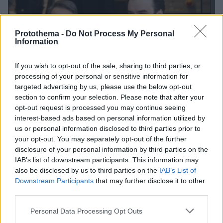
Protothema -
Do Not Process My Personal
Information
If you wish to opt-out of the sale, sharing to third parties, or
processing of your personal or sensitive information for
targeted advertising by us, please use the below opt-out
section to confirm your selection. Please note that after your
opt-out request is processed you may continue seeing
interest-based ads based on personal information utilized by
us or personal information disclosed to third parties prior to
your opt-out. You may separately opt-out of the further
disclosure of your personal information by third parties on the
IAB’s list of downstream participants. This information may
also be disclosed by us to third parties on the
IAB’s List of
Downstream Participants
that may further disclose it to other
third parties.
10.08.2026, 08:51
ΔΕΘ τετραετίας με μέτρα για όλους: Τι θα πει ο
Please note that this website/app uses one or more Google
Personal Data Processing Opt Outs
Μητσοτάκης στη Θεσσαλονίκη για μισθούς,
services and may gather and store information including but