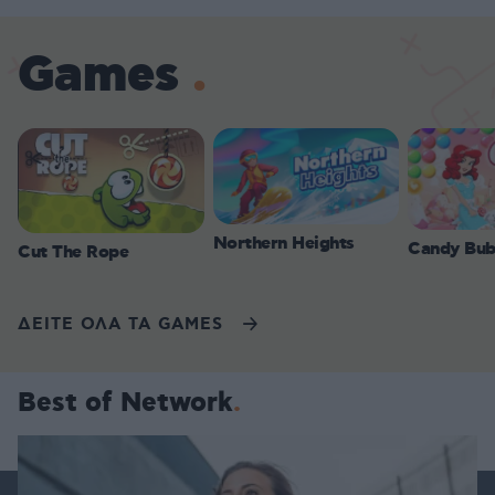
Games
Northern Heights
Candy Bub
Cut The Rope
ΔΕΙΤΕ ΟΛΑ ΤΑ GAMES
Best of Network