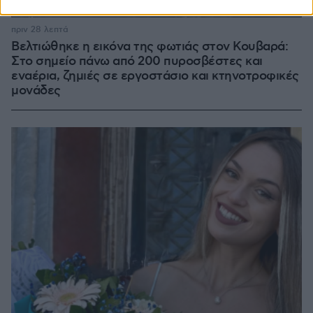
Loaded
:
100.00%
πριν 28 λεπτά
Βελτιώθηκε η εικόνα της φωτιάς στον Κουβαρά:
Στο σημείο πάνω από 200 πυροσβέστες και
εναέρια, ζημιές σε εργοστάσιο και κτηνοτροφικές
μονάδες