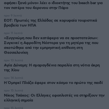
αφήσει ξανά μόνο» λέει ο ιδιοκτήτης του beach bar για
τον πατέρα του 4χρονου στην Πάρο
πριν 9 λεπτά
ΕΟΤ: Πρωτιές της Ελλάδας σε κορυφαία τουριστικά
βραβεία των ΗΠΑ
πριν 11 λεπτά
«Συγγνώμη που δεν κατάφερα να σε προστατεύσω»:
Συγκινεί η Αφροδίτη Νέστορα για τη μητέρα της που
σκοτώθηκε από την εμπρηστική επίθεση στη
Θεσσαλονίκη
πριν 13 λεπτά
Αγία Δύναμη: H σμαραγδένια παραλία στη νότια άκρη
της Χίου
πριν 14 λεπτά
Η Όμπρεϊ Πλάζα έφερε στον κόσμο το πρώτο της παιδί
πριν 15 λεπτά
Νίκος Τσάκος: Οι Ελληνες εφοπλιστές να στηρίξουν την
ελληνική σημαία
πριν 15 λεπτά