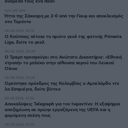
ανάμεσά τους ένα παιδί
πριν μία ώρα
Ήττα της Σάκκαρη με 2-0 από την Γκοφ και αποκλεισμός
στο Τορόντο
08.08.2026, 03:31
Ο Κούτσιας πέτυχε το πρώτο γκολ της φετινής Primeira
Liga, δείτε το γκολ
08.08.2026, 03:00
Ο Τραμπ προσφεύγει στο Ανώτατο Δικαστήριο: «Εθνική
ντροπή» το μπλόκο στην αίθουσα χορού του Λευκού
Οίκου
08.08.2026, 02:28
Ορκίστηκε πρόεδρος της Κολομβίας ο Αμπελάρδο ντε
λα Εσπριέγια, δείτε βίντεο
08.08.2026, 01:56
Αποκαλύψεις Telegraph για τον Ινφαντίνο: Η εξαψήφια
αποζημίωση σε πρώην εργαζόμενη της UEFA και η
φερόμενη σχέση τους
08.08.2026, 01:25