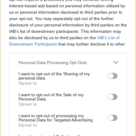
interest-based ads based on personal information utilized by
us or personal information disclosed to third parties prior to
your opt-out. You may separately opt-out of the further
disclosure of your personal information by third parties on the
07.08.2026, 15:59
IAB’s list of downstream participants. This information may
Είδος υπό εξαφάνιση οι υπερπολύτεκνοι στην
also be disclosed by us to third parties on the
IAB’s List of
Ελλάδα που γερνάει: Τα... δύο ταψιά μεσημεριανό,
Downstream Participants
that may further disclose it to other
τα επιδόματα, η καθημερινότητά τους
third parties.
Please note that this website/app uses one or more Google
Personal Data Processing Opt Outs
services and may gather and store information including but
not limited to your visit or usage behaviour. You may click to
I want to opt-out of the Sharing of my
personal data.
grant or deny consent to Google and its third-party tags to
Opted In
use your data for below specified purposes in below Google
consent section.
I want to opt-out of the Sale of my
Personal Data.
Opted In
I want to opt-out of processing my
Personal Data for Targeted Advertising.
Opted In