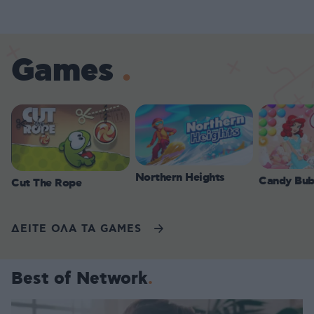
Games
Northern Heights
Candy Bub
Cut The Rope
ΔΕΙΤΕ ΟΛΑ ΤΑ GAMES
Best of Network