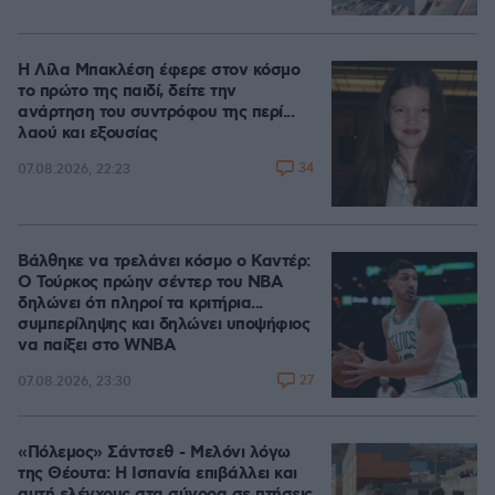
Η Λίλα Μπακλέση έφερε στον κόσμο
το πρώτο της παιδί, δείτε την
ανάρτηση του συντρόφου της περί...
λαού και εξουσίας
34
07.08.2026, 22:23
Βάλθηκε να τρελάνει κόσμο ο Καντέρ:
Ο Τούρκος πρώην σέντερ του NBA
δηλώνει ότι πληροί τα κριτήρια...
συμπερίληψης και δηλώνει υποψήφιος
να παίξει στο WNBA
27
07.08.2026, 23:30
«Πόλεμος» Σάντσεθ - Μελόνι λόγω
της Θέουτα: Η Ισπανία επιβάλλει και