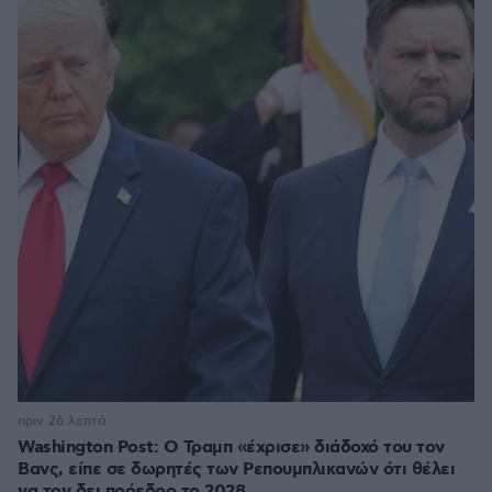
πριν 26 λεπτά
Washington Post: Ο Τραμπ «έχρισε» διάδοχό του τον
Βανς, είπε σε δωρητές των Ρεπουμπλικανών ότι θέλει
να τον δει πρόεδρο το 2028