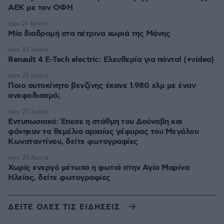
ΑΕΚ με τον ΟΦΗ
πριν 21 λεπτά
Μία διαδρομή στα πέτρινα χωριά της Μάνης
πριν 23 λεπτά
Renault 4 E-Tech electric: Ελευθερία για πάντα! (+video)
πριν 25 λεπτά
Ποιο αυτοκίνητο βενζίνης έκανε 1.980 χλμ με έναν
ανεφοδιασμό;
πριν 25 λεπτά
Εντυπωσιακό: Έπεσε η στάθμη του Δούναβη και
φάνηκαν τα θεμέλια αρχαίας γέφυρας του Μεγάλου
Κωνσταντίνου, δείτε φωτογραφίες
πριν 25 λεπτά
Χωρίς ενεργό μέτωπο η φωτιά στην Aγία Μαρίνα
Ηλείας, δείτε φωτογραφίες
ΔΕΙΤΕ ΟΛΕΣ ΤΙΣ ΕΙΔΗΣΕΙΣ