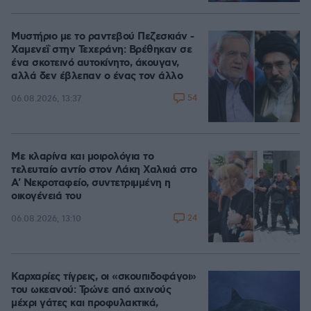
Μυστήριο με το ραντεβού Πεζεσκιάν -
Χαμενεΐ στην Τεχεράνη: Βρέθηκαν σε
ένα σκοτεινό αυτοκίνητο, άκουγαν,
αλλά δεν έβλεπαν ο ένας τον άλλο
54
06.08.2026, 13:37
Με κλαρίνα και μοιρολόγια το
τελευταίο αντίο στον Λάκη Χαλκιά στο
A' Νεκροταφείο, συντετριμμένη η
οικογένειά του
24
06.08.2026, 13:10
Καρχαρίες τίγρεις, οι «σκουπιδοφάγοι»
του ωκεανού: Τρώνε από αχινούς
μέχρι γάτες και προφυλακτικά,