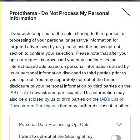
Protothema -
Do Not Process My Personal
Information
06.08.2026, 16:39
Πέθανε το άσπρο κουτάβι που συμβίωνε με αγέλη
If you wish to opt-out of the sale, sharing to third parties, or
λύκων στην Κεντρική Μακεδονία: Καλό ταξίδι
processing of your personal or sensitive information for
μικρέ, δείτε βίντεο
targeted advertising by us, please use the below opt-out
section to confirm your selection. Please note that after your
opt-out request is processed you may continue seeing
interest-based ads based on personal information utilized by
us or personal information disclosed to third parties prior to
your opt-out. You may separately opt-out of the further
disclosure of your personal information by third parties on the
IAB’s list of downstream participants. This information may
also be disclosed by us to third parties on the
IAB’s List of
Downstream Participants
that may further disclose it to other
third parties.
Please note that this website/app uses one or more Google
Personal Data Processing Opt Outs
services and may gather and store information including but
not limited to your visit or usage behaviour. You may click to
I want to opt-out of the Sharing of my