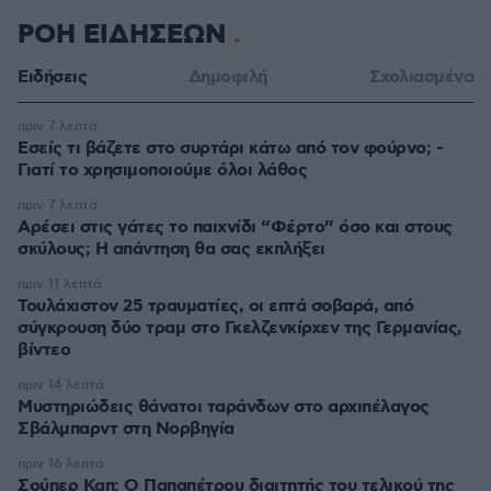
ΡΟΗ ΕΙΔΗΣΕΩΝ
Ειδήσεις
Δημοφιλή
Σχολιασμένα
πριν 7 λεπτά
Εσείς τι βάζετε στο συρτάρι κάτω από τον φούρνο; -
Γιατί το χρησιμοποιούμε όλοι λάθος
πριν 7 λεπτά
Αρέσει στις γάτες το παιχνίδι “Φέρτο” όσο και στους
σκύλους; Η απάντηση θα σας εκπλήξει
πριν 11 λεπτά
Τουλάχιστον 25 τραυματίες, οι επτά σοβαρά, από
σύγκρουση δύο τραμ στο Γκελζενκίρχεν της Γερμανίας,
βίντεο
πριν 14 λεπτά
Μυστηριώδεις θάνατοι ταράνδων στο αρχιπέλαγος
Σβάλμπαρντ στη Νορβηγία
πριν 16 λεπτά
Σούπερ Καπ: Ο Παπαπέτρου διαιτητής του τελικού της