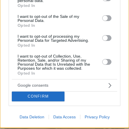
personal data.
grant or deny consent to Google and its third-party tags to
Opted In
use your data for below specified purposes in below Google
consent section.
I want to opt-out of the Sale of my
Personal Data.
Opted In
I want to opt-out of processing my
Personal Data for Targeted Advertising.
Opted In
06.08.2026, 15:36
I want to opt-out of Collection, Use,
Η απουσία μέσα στη νύχτα και η λεπτομέρεια στα
Retention, Sale, and/or Sharing of my
μηνύματα: Πώς η σύζυγος του Αφγανού ξεκίνησε
Personal Data that Is Unrelated with the
Purposes for which it was collected.
να τον υποπτεύεται για τη δολοφονία της
Opted In
Βρετανίδας στην Κυψέλη
Google consents
CONFIRM
Data Deletion
Data Access
Privacy Policy