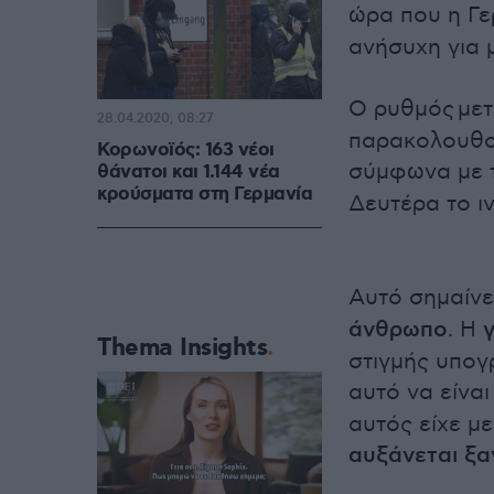
ώρα που η Γ
ανήσυχη για 
Ο ρυθμός με
28.04.2020, 08:27
παρακολουθού
Κορωνοϊός: 163 νέοι
σύμφωνα με τ
θάνατοι και 1.144 νέα
κρούσματα στη Γερμανία
Δευτέρα το ι
Αυτό σημαίνε
άνθρωπο
. Η
Thema Insights
στιγμής υπογ
αυτό να είναι
αυτός είχε με
αυξάνεται ξα