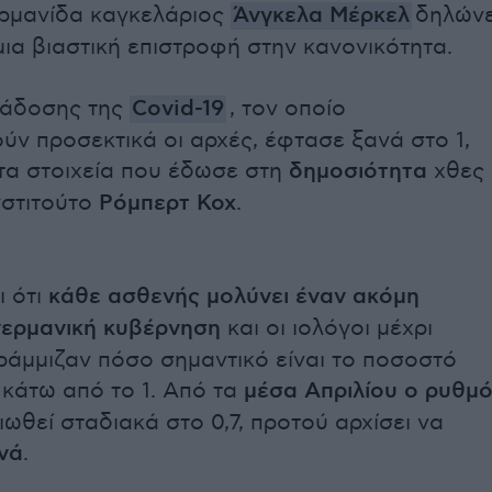
ερμανίδα καγκελάριος
Άνγκελα Μέρκελ
δηλώνε
μια βιαστική επιστροφή στην κανονικότητα.
τάδοσης της
Covid-19
, τον οποίο
ν προσεκτικά οι αρχές, έφτασε ξανά στο 1,
α στοιχεία που έδωσε στη
δημοσιότητα
χθες
νστιτούτο
Ρόμπερτ Κοχ
.
ι ότι
κάθε ασθενής μολύνει έναν ακόμη
γερμανική κυβέρνηση
και οι ιολόγοι μέχρι
ράμμιζαν πόσο σημαντικό είναι το ποσοστό
 κάτω από το 1. Από τα
μέσα Απριλίου ο ρυθμ
ιωθεί σταδιακά στο 0,7, προτού αρχίσει να
νά
.