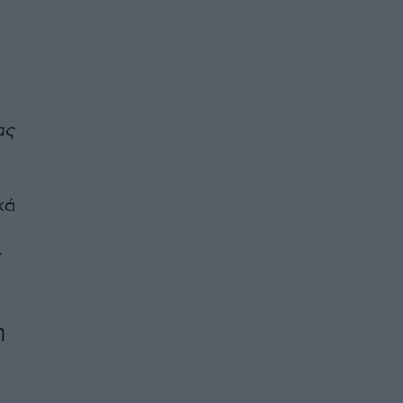
ας
κά
ν
η