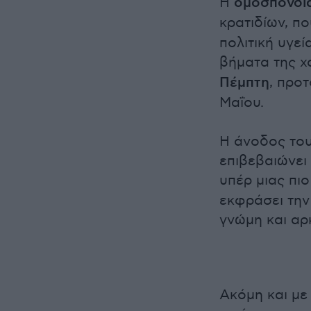
Η
ομοσπονδι
κρατιδίων, π
πολιτική υγε
βήματα της 
Πέμπτη
, προ
Μαΐου.
Η άνοδος το
επιβεβαιώνει
υπέρ μιας πι
εκφράσει την
γνώμη και αρ
Ακόμη και μ