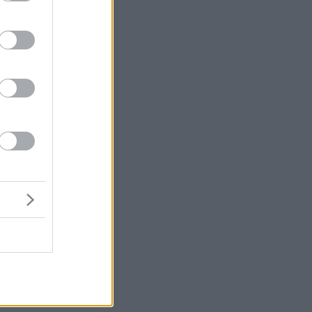
ια
νή