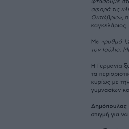
φτάσουμε στα
αφορά τις κλ
Οκτώβριο»,
π
καγκελάριος.
Με
«ρυθμό 1,
τον Ιούλιο. Μ
Η Γερμανία ξ
τα περιοριστι
κυρίως με τη
γυμνασίων κα
Δημόπουλος σ
στιγμή για ν