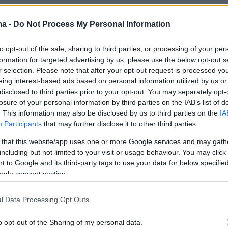
ς 24 ώρες
ο αριθμός των νεκρών αυξήθηκε
ό 110 το αμέσως προηγούμενο 24ωρο, κατά τα
ma -
Do Not Process My Personal Information
 συγκεντρώνει και μεταφορτώνει στον ειδικό
to opt-out of the sale, sharing to third parties, or processing of your per
 έχει δημιουργήσει το Ινστιτούτο Ρόμπερτ Κοχ,
formation for targeted advertising by us, please use the below opt-out s
ευμένος στις μολυσματικές ασθένειες. Ο
r selection. Please note that after your opt-out request is processed y
eing interest-based ads based on personal information utilized by us or
θανάτων εξαιτίας της
πανδημίας του κορωνοϊ
disclosed to third parties prior to your opt-out. You may separately opt-
 να ξεπεράσει το φράγμα των 6.000, καθώς έχ
losure of your personal information by third parties on the IAB’s list of
5.913
. Το ίδιο διάστημα, επιβεβαιώθηκαν ακόμ
. This information may also be disclosed by us to third parties on the
IA
Participants
that may further disclose it to other third parties.
ατα μόλυνσης από τον SARS-CoV-2, με το
ανθρώπων που έχουν προσβληθεί στη
 that this website/app uses one or more Google services and may gath
including but not limited to your visit or usage behaviour. You may click 
ικονομία της Ευρώπης να ανέρχεται σε 156.337
 to Google and its third-party tags to use your data for below specifi
α με την καταμέτρηση του Ινστιτούτου
ogle consent section.
. Ο αριθμός των επιβεβαιωμένων κρουσμάτων
ου 24ώρου είναι επίσης υψηλότερος από αυτό
l Data Processing Opt Outs
όταν το προηγούμενο (1.018).
o opt-out of the Sharing of my personal data.