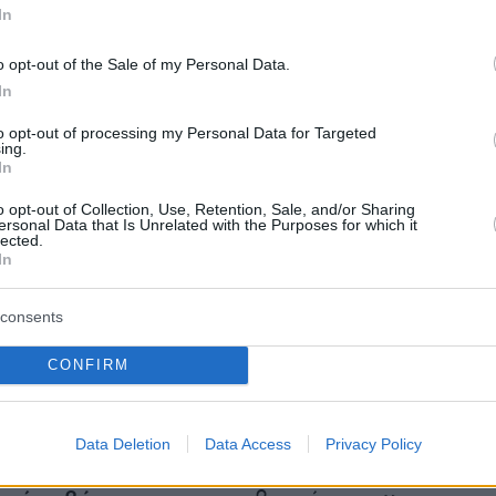
In
ποσοστό
θνησιμότητας της Covid-19
να αυξάνει μέρα με την ημέρα. Βάσει των πιο
o opt-out of the Sale of my Personal Data.
οιχείων του ινστιτούτου, βρίσκεται στο 3,8% γ
In
 ποσοστό που παραμένει μικρότερο από αυτό
to opt-out of processing my Personal Data for Targeted
ing.
εται σε γειτονικές της χώρες.
In
o opt-out of Collection, Use, Retention, Sale, and/or Sharing
α στη
Γερμανία
έχουν καταγραφεί
156.337
ersonal Data that Is Unrelated with the Purposes for which it
lected.
ι 5.913 θάνατοι.
In
consents
ξητική τάση επιβεβαιωθεί, ενδέχεται να
CONFIRM
ς
προσπάθειες των γερμανικών αρχών
για
στροφή στην κανονικότητα, την ώρα που η
κοι
ι να ανυπομονεί.
Data Deletion
Data Access
Privacy Policy