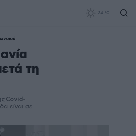
34
°C
ωνοϊού
μανία
μετά τη
ης
Covid-
δα είναι σε