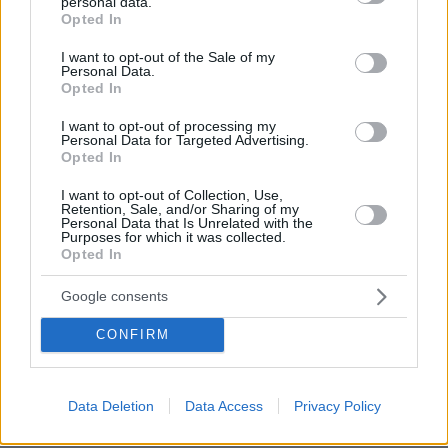
personal data.
grant or deny consent to Google and its third-party tags to
Opted In
use your data for below specified purposes in below Google
consent section.
I want to opt-out of the Sale of my
Personal Data.
Opted In
I want to opt-out of processing my
Personal Data for Targeted Advertising.
Opted In
I want to opt-out of Collection, Use,
Retention, Sale, and/or Sharing of my
Personal Data that Is Unrelated with the
Purposes for which it was collected.
Opted In
Google consents
06.08.2026, 15:36
CONFIRM
Η απουσία μέσα στη νύχτα και η λεπτομέρεια στα
μηνύματα: Πώς η σύζυγος του Αφγανού ξεκίνησε
να τον υποπτεύεται για τη δολοφονία της
Data Deletion
Data Access
Privacy Policy
Βρετανίδας στην Κυψέλη