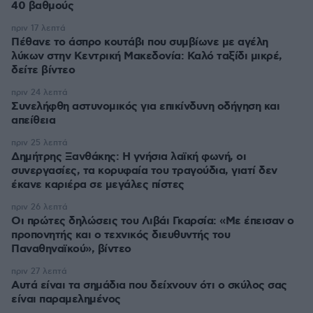
40 βαθμούς
πριν 17 λεπτά
Πέθανε το άσπρο κουτάβι που συμβίωνε με αγέλη
λύκων στην Κεντρική Μακεδονία: Καλό ταξίδι μικρέ,
δείτε βίντεο
πριν 24 λεπτά
Συνελήφθη αστυνομικός για επικίνδυνη οδήγηση και
απείθεια
πριν 25 λεπτά
Δημήτρης Ξανθάκης: Η γνήσια λαϊκή φωνή, οι
συνεργασίες, τα κορυφαία του τραγούδια, γιατί δεν
έκανε καριέρα σε μεγάλες πίστες
πριν 26 λεπτά
Οι πρώτες δηλώσεις του Λιβάι Γκαρσία: «Με έπεισαν ο
προπονητής και ο τεχνικός διευθυντής του
Παναθηναϊκού», βίντεο
πριν 27 λεπτά
Αυτά είναι τα σημάδια που δείχνουν ότι ο σκύλος σας
είναι παραμελημένος