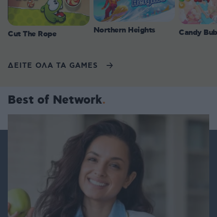
Northern Heights
Candy Bub
Cut The Rope
ΔΕΙΤΕ ΟΛΑ ΤΑ GAMES
Best of Network