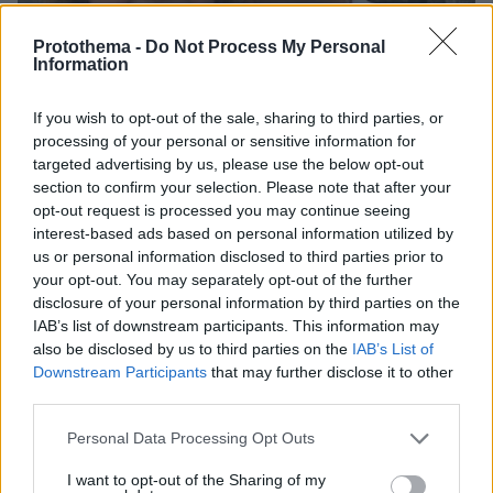
Protothema -
Do Not Process My Personal
Information
If you wish to opt-out of the sale, sharing to third parties, or
processing of your personal or sensitive information for
targeted advertising by us, please use the below opt-out
section to confirm your selection. Please note that after your
opt-out request is processed you may continue seeing
interest-based ads based on personal information utilized by
06.08.2026, 12:32
us or personal information disclosed to third parties prior to
Η αποκαλυπτική κατάθεση της συζύγου του
your opt-out. You may separately opt-out of the further
Αφγανού: Πώς γνωρίσαμε τη Λίσα, γιατί
disclosure of your personal information by third parties on the
υποψιάστηκα ότι ήταν το πτώμα στη βαλίτσα
IAB’s list of downstream participants. This information may
also be disclosed by us to third parties on the
IAB’s List of
Downstream Participants
that may further disclose it to other
third parties.
Please note that this website/app uses one or more Google
Personal Data Processing Opt Outs
services and may gather and store information including but
not limited to your visit or usage behaviour. You may click to
I want to opt-out of the Sharing of my