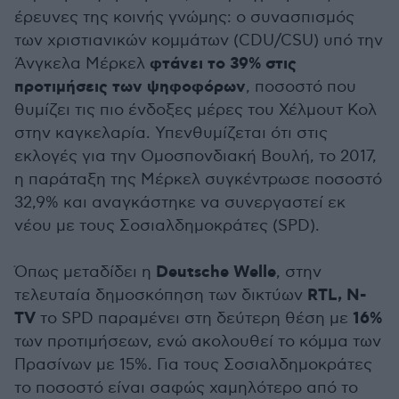
έρευνες της κοινής γνώμης: ο συνασπισμός
των χριστιανικών κομμάτων (CDU/CSU) υπό την
φτάνει το 39% στις
Άνγκελα Μέρκελ
προτιμήσεις των ψηφοφόρων
, ποσοστό που
θυμίζει τις πιο ένδοξες μέρες του Χέλμουτ Κολ
στην καγκελαρία. Υπενθυμίζεται ότι στις
εκλογές για την Ομοσπονδιακή Βουλή, το 2017,
η παράταξη της Μέρκελ συγκέντρωσε ποσοστό
32,9% και αναγκάστηκε να συνεργαστεί εκ
νέου με τους Σοσιαλδημοκράτες (SPD).
Deutsche Welle
Όπως μεταδίδει η
, στην
RTL, N-
τελευταία δημοσκόπηση των δικτύων
TV
16%
το SPD παραμένει στη δεύτερη θέση με
των προτιμήσεων, ενώ ακολουθεί το κόμμα των
Πρασίνων με 15%. Για τους Σοσιαλδημοκράτες
το ποσοστό είναι σαφώς χαμηλότερο από το