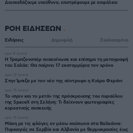
Διασκεδάζουμε υπεύθυνα, επιστρέφουμε με ασφάλεια
ΡΟΗ ΕΙΔΗΣΕΩΝ
Ειδήσεις
Δημοφιλή
Σχολιασμένα
πριν 8 λεπτά
Η Τραμπζονσπόρ ανακοίνωσε και επίσημα τη μεταγραφή
του Σαλάχ: Θα παίρνει 17 εκατομμύρια τον χρόνο
πριν 12 λεπτά
Στην Ίμπιζα με τον νέο της σύντροφο η Κιάρα Φεράνι
πριν 15 λεπτά
Το «πριν και το μετά» της πρόσκρουσης του πυραύλου
της SpaceX στη Σελήνη: Τι δείχνουν φωτογραφίες
κορεατικής συσκευής
πριν 15 λεπτά
Μάχη με τις φλόγες εν μέσω καύσωνα στα Βαλκάνια:
Πυρκαγιές σε Σερβία και Αλβανία με θερμοκρασίες έως