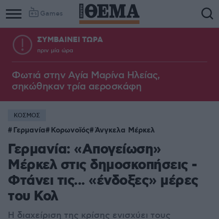
Games
ΣΥΜΒΑΙΝΕΙ ΤΩΡΑ
πριν μία ώρα
Φωτιά στην Aγία Μαρίνα Ηλείας,
σηκώθηκαν τρία αεροσκάφη
ΚΟΣΜΟΣ
Γερμανία
Κορωνοϊός
Άνγκελα Μέρκελ
Γερμανία: «Απογείωση»
Μέρκελ στις δημοσκοπήσεις -
Φτάνει τις... «ένδοξες» μέρες
του Κολ
Η διαχείριση της κρίσης ενισχύει τους