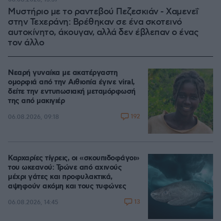
Μυστήριο με το ραντεβού Πεζεσκιάν - Χαμενεΐ
στην Τεχεράνη: Βρέθηκαν σε ένα σκοτεινό
αυτοκίνητο, άκουγαν, αλλά δεν έβλεπαν ο ένας
τον άλλο
Νεαρή γυναίκα με ακατέργαστη
ομορφιά από την Αιθιοπία έγινε viral,
δείτε την εντυπωσιακή μεταμόρφωσή
της από μακιγιέρ
192
06.08.2026, 09:18
Καρχαρίες τίγρεις, οι «σκουπιδοφάγοι»
του ωκεανού: Τρώνε από αχινούς
μέχρι γάτες και προφυλακτικά,
αψηφούν ακόμη και τους τυφώνες
13
06.08.2026, 14:45