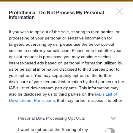
«Δημιουργούνται συνθήκες αθέμιτου
Protothema -
Do Not Process My Personal
Information
ανταγωνισμού για τον ελευθεροεπαγγελματία
γιατρό, οδηγεί (το νομοσχέδιο) στη διάλυση του
If you wish to opt-out of the sale, sharing to third parties, or
μικρού ιδιωτικού ιατρείου και στην πλήρη
processing of your personal or sensitive information for
διάλυση και απαξίωση το ΕΣΥ. Αντί να προωθεί
targeted advertising by us, please use the below opt-out
τη στελέχωση των νοσοκομείων με το
section to confirm your selection. Please note that after your
απαραίτητο ιατρονοσηλευτικό προσωπικό και
opt-out request is processed you may continue seeing
interest-based ads based on personal information utilized by
την αύξηση -βάσει και της απόφασης του ΣτΕ-
us or personal information disclosed to third parties prior to
των μισθών των γιατρών του ΕΣΥ, οδηγεί σε
your opt-out. You may separately opt-out of the further
κατάργηση της πλήρους και αποκλειστικής
disclosure of your personal information by third parties on the
απασχόλησής τους», αναφέρουν σε
IAB’s list of downstream participants. This information may
also be disclosed by us to third parties on the
IAB’s List of
ανακοίνωσή τους τέσσερις επαγγελματικές
Downstream Participants
that may further disclose it to other
ενώσεις ελευθεροεπαγγελματιών γιατρών:
third parties.
παιδιάτρων, οφθαλμιάτρων, παθολόγων και
Please note that this website/app uses one or more Google
Personal Data Processing Opt Outs
ΩΡΛ. Την απόσυρση των διατάξεων που
services and may gather and store information including but
αλλάζουν τις εργασιακές σχέσεις των γιατρών
not limited to your visit or usage behaviour. You may click to
I want to opt-out of the Sharing of my