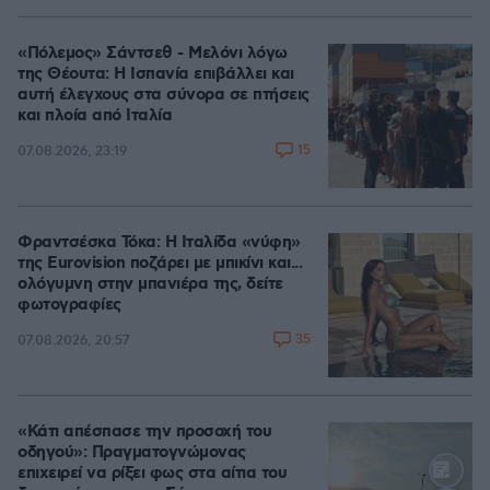
«Πόλεμος» Σάντσεθ - Μελόνι λόγω
της Θέουτα: Η Ισπανία επιβάλλει και
αυτή έλεγχους στα σύνορα σε πτήσεις
και πλοία από Ιταλία
15
07.08.2026, 23:19
Φραντσέσκα Τόκα: Η Ιταλίδα «νύφη»
της Eurovision ποζάρει με μπικίνι και...
ολόγυμνη στην μπανιέρα της, δείτε
φωτογραφίες
35
07.08.2026, 20:57
«Κάτι απέσπασε την προσοχή του
οδηγού»: Πραγματογνώμονας
επιχειρεί να ρίξει φως στα αίτια του