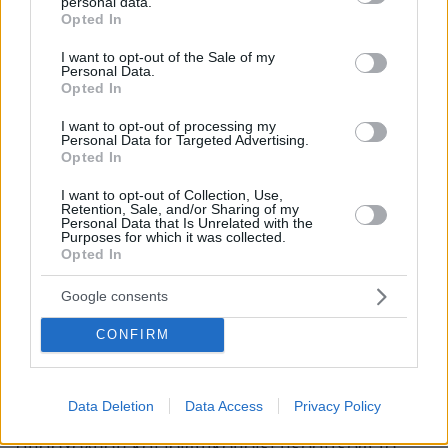
personal data.
του ΕΣΥ ζητεί επίσης ο Πανελλήνιος Ιατρικός
grant or deny consent to Google and its third-party tags to
Opted In
Σύλλογος (ΠΙΣ), επισημαίνοντας ότι οι γιατροί
use your data for below specified purposes in below Google
consent section.
των δημόσιων νοσοκομείων κατέχουν τα
I want to opt-out of the Sale of my
Personal Data.
αρνητικά πρωτεία στην Ευρώπη αναφορικά με
Opted In
την αμοιβή τους.
I want to opt-out of processing my
Τα ίδια επιχειρήματα -και η ίδια αγωνία- για τη
Personal Data for Targeted Advertising.
Opted In
στήριξη του ΕΣΥ, αλλά και όλου του χώρου
υγείας απαντώνται στις ανακοινώσεις και τις
I want to opt-out of Collection, Use,
Retention, Sale, and/or Sharing of my
δημόσιες τοποθετήσεις των νοσοκομειακών
Personal Data that Is Unrelated with the
γιατρών, όπως της Ενωσης Ιατρών
Purposes for which it was collected.
Opted In
Νοσοκομείων Αθήνας - Πειραιά (ΕΙΝΑΠ) και
της Ομοσπονδίας Ενώσεων Νοσοκομειακών
Google consents
Γιατρών Ελλάδας (ΟΕΝΓΕ).
CONFIRM
Οι εκπρόσωποι των νοσοκομειακών γιατρών
τονίζουν ότι «ο πυρήνας του νομοσχεδίου
Data Deletion
Data Access
Privacy Policy
καταργεί την πλήρη και αποκλειστική
απασχόληση και ιδιωτικοποιεί περαιτέρω το