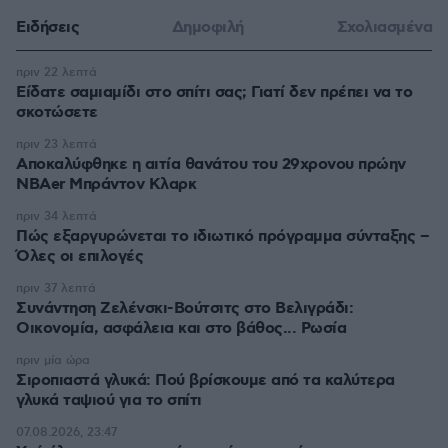
Ειδήσεις
Δημοφιλή
Σχολιασμένα
πριν 22 λεπτά
Είδατε σαμιαμίδι στο σπίτι σας; Γιατί δεν πρέπει να το
σκοτώσετε
πριν 23 λεπτά
Αποκαλύφθηκε η αιτία θανάτου του 29χρονου πρώην
NBAer Μπράντον Κλαρκ
πριν 34 λεπτά
Πώς εξαργυρώνεται το ιδιωτικό πρόγραμμα σύνταξης –
Όλες οι επιλογές
πριν 37 λεπτά
Συνάντηση Ζελένσκι-Βούτσιτς στο Βελιγράδι:
Οικονομία, ασφάλεια και στο βάθος... Ρωσία
πριν μία ώρα
Σιροπιαστά γλυκά: Πού βρίσκουμε από τα καλύτερα
γλυκά ταψιού για το σπίτι
07.08.2026, 23:47