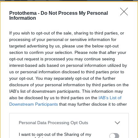
Protothema -
Do Not Process My Personal
Information
If you wish to opt-out of the sale, sharing to third parties, or
23.04.2021, 13:15
processing of your personal or sensitive information for
Ινδονησία: Θανατικές ποινές μέσω... Zoom επιβάλλουν
targeted advertising by us, please use the below opt-out
οι αρχές
section to confirm your selection. Please note that after your
opt-out request is processed you may continue seeing
Σε περίπου 100 περιπτώσεις οι δικαστές δεν είδαν το
interest-based ads based on personal information utilized by
πρόσωπο του κατηγορούμενου παρά μόνο μέσω της
us or personal information disclosed to third parties prior to
οθόνης
your opt-out. You may separately opt-out of the further
disclosure of your personal information by third parties on the
IAB’s list of downstream participants. This information may
also be disclosed by us to third parties on the
IAB’s List of
Downstream Participants
that may further disclose it to other
third parties.
Please note that this website/app uses one or more Google
Personal Data Processing Opt Outs
services and may gather and store information including but
not limited to your visit or usage behaviour. You may click to
I want to opt-out of the Sharing of my