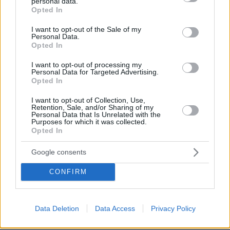
personal data.
grant or deny consent to Google and its third-party tags to
Opted In
use your data for below specified purposes in below Google
consent section.
I want to opt-out of the Sale of my
Personal Data.
Opted In
I want to opt-out of processing my
Personal Data for Targeted Advertising.
Opted In
I want to opt-out of Collection, Use,
Retention, Sale, and/or Sharing of my
Personal Data that Is Unrelated with the
Purposes for which it was collected.
Opted In
3
16.04.2021, 12:26
Google consents
Καναδάς: Ποιος κρύβεται πίσω από τη διαρροή του
πιπεράτου υλικού με τον γυμνό πολιτικό;
CONFIRM
Διεξάγεται έρευνα για να εντοπιστεί το άτομο που
δημοσίευσε τη φωτογραφία του βουλευτή Ουίλιαμ
Έιμος με αδαμιαία περιβολή
Data Deletion
Data Access
Privacy Policy