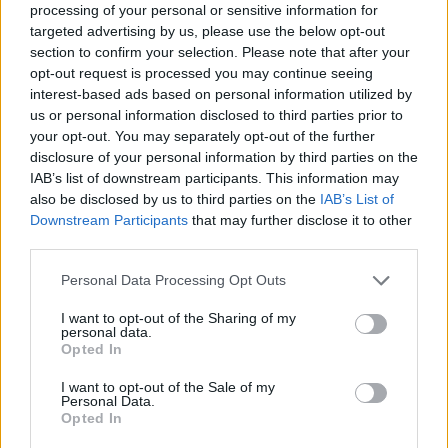
processing of your personal or sensitive information for
targeted advertising by us, please use the below opt-out
section to confirm your selection. Please note that after your
opt-out request is processed you may continue seeing
interest-based ads based on personal information utilized by
us or personal information disclosed to third parties prior to
your opt-out. You may separately opt-out of the further
disclosure of your personal information by third parties on the
IAB’s list of downstream participants. This information may
also be disclosed by us to third parties on the
IAB’s List of
Downstream Participants
that may further disclose it to other
third parties.
2
07.10.2025, 14:39
Μενδώνη: Συνάντηση εργασίας με Υπουργούς της Νέας
Please note that this website/app uses one or more Google
Personal Data Processing Opt Outs
Νότιας Ουαλίας της Αυστραλίας για την ενίσχυση των
services and may gather and store information including but
πολιτιστικών σχέσεων
not limited to your visit or usage behaviour. You may click to
I want to opt-out of the Sharing of my
personal data.
Η υπουργός Πολιτισμού συναντήθηκε με τους
grant or deny consent to Google and its third-party tags to
Opted In
ελληνικής καταγωγής Αυστραλούς υπουργούς, Στιβ
use your data for below specified purposes in below Google
Κάμπερ και Σόφι Κότσις
consent section.
I want to opt-out of the Sale of my
Personal Data.
Opted In