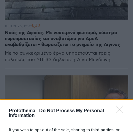
3
10.11.2025, 15:35
Ναός της Αφαίας: Με νυχτερινό φωτισμό, σύστημα
πυροπροστασίας και αναβατόριο για ΑμεΑ
αναβαθμίζεται - θωρακίζεται το μνημείο της Αίγινας
Με το συγκεκριμένο έργο υπηρετούνται τρεις
πολιτικές του ΥΠΠΟ, δήλωσε η Λίνα Μενδώνη
Protothema -
Do Not Process My Personal
Information
If you wish to opt-out of the sale, sharing to third parties, or