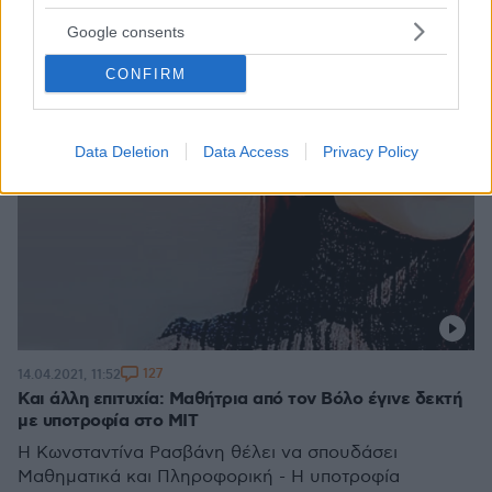
Google consents
CONFIRM
Data Deletion
Data Access
Privacy Policy
127
14.04.2021, 11:52
Και άλλη επιτυχία: Μαθήτρια από τον Βόλο έγινε δεκτή
με υποτροφία στο MIT
H Κωνσταντίνα Ρασβάνη θέλει να σπουδάσει
Μαθηματικά και Πληροφορική - Η υποτροφία