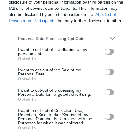
disclosure of your personal information by third parties on the
IAB’s list of downstream participants. This information may
also be disclosed by us to third parties on the
IAB’s List of
Downstream Participants
that may further disclose it to other
third parties.
Please note that this website/app uses one or more Google
Personal Data Processing Opt Outs
services and may gather and store information including but
51
20.04.2021, 08:19
not limited to your visit or usage behaviour. You may click to
I want to opt-out of the Sharing of my
personal data.
«Χρυσή 11άδα»: Αυτοί είναι οι 11 μαθητές της
grant or deny consent to Google and its third-party tags to
Opted In
Αμερικανικής Γεωργικής Σχολής που θα σπουδάσουν
use your data for below specified purposes in below Google
στην Αμερική
consent section.
I want to opt-out of the Sale of my
Personal Data.
Οι μαθητές ετοιμάζουν βαλίτσες για να συνεχίσουν
Opted In
τις σπουδές τους με πλήρη υποτροφία σε
αμερικανικά πανεπιστήμια
I want to opt-out of processing my
Personal Data for Targeted Advertising.
Opted In
I want to opt-out of Collection, Use,
Retention, Sale, and/or Sharing of my
Personal Data that Is Unrelated with the
Purposes for which it was collected.
Opted In