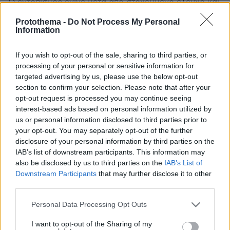
Ο εντοπισμός έγινε μετά από στοχευμένο έλεγχο και
ιχνηλάτηση - Σε επιφυλακή η περιφέρεια Αττικής,
Protothema -
Do Not Process My Personal
απαγορεύτηκαν οι μετακινήσεις των ζώων στην
Information
επικράτεια
If you wish to opt-out of the sale, sharing to third parties, or
processing of your personal or sensitive information for
targeted advertising by us, please use the below opt-out
section to confirm your selection. Please note that after your
opt-out request is processed you may continue seeing
interest-based ads based on personal information utilized by
us or personal information disclosed to third parties prior to
your opt-out. You may separately opt-out of the further
disclosure of your personal information by third parties on the
IAB’s list of downstream participants. This information may
also be disclosed by us to third parties on the
IAB’s List of
Downstream Participants
that may further disclose it to other
third parties.
Please note that this website/app uses one or more Google
Personal Data Processing Opt Outs
services and may gather and store information including but
not limited to your visit or usage behaviour. You may click to
I want to opt-out of the Sharing of my