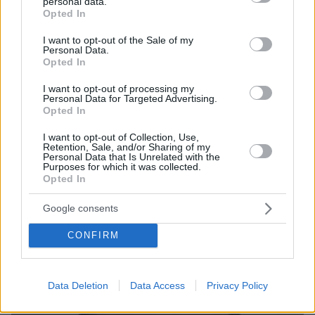
personal data.
grant or deny consent to Google and its third-party tags to
Opted In
use your data for below specified purposes in below Google
consent section.
I want to opt-out of the Sale of my
Personal Data.
Opted In
1
03.06.2021, 18:16
I want to opt-out of processing my
Κέλλας: Παροχή ψηφιακού πιστοποιητικού covid-19 με
Personal Data for Targeted Advertising.
μία δόση εμβολίου σε όσους έχουν νοσήσει από
Opted In
κορωνοϊό
I want to opt-out of Collection, Use,
Ο βουλευτής της ΝΔ είχε νοσήσει από κορωνοϊό -
Retention, Sale, and/or Sharing of my
Personal Data that Is Unrelated with the
Όπως ο ίδιος αναφέρει στο protothema.gr λόγω
Purposes for which it was collected.
αυξημένων αντισωμάτων οι υπεύθυνοι για το
Opted In
εμβολιαστικό πρόγραμμα του συνέστησαν να κάνει
μόνο την πρώτη δόση εμβολίου
Google consents
CONFIRM
Data Deletion
Data Access
Privacy Policy