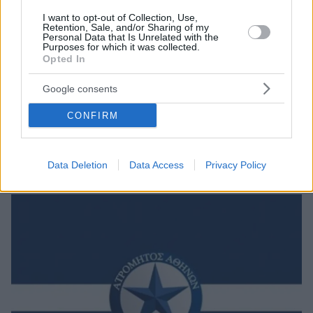
I want to opt-out of Collection, Use,
Retention, Sale, and/or Sharing of my
Personal Data that Is Unrelated with the
Purposes for which it was collected.
Opted In
1
04.07.2022, 15:12
Ποιος είναι ο 17χρονος αμυντικός Χρήστος Αλεξίου που
Google consents
αγόρασε η Ιντερ
Διαβάστε το who is who του νεαρού αμυντικού που
CONFIRM
απέκτησε η Ιντερ από τον Ατρόμητο και το κόστος
της μεταγραφής του μπορεί να φτάσει το 1.000.000
ευρώ
Data Deletion
Data Access
Privacy Policy