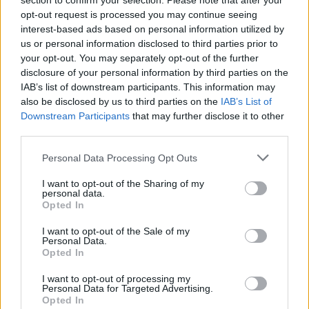
Η Ένωση είναι μια ανάσα πριν «σφραγίσει» τη
section to confirm your selection. Please note that after your
opt-out request is processed you may continue seeing
μεταγραφή του Έλληνα διεθνούς μιας και το μόνο
interest-based ads based on personal information utilized by
που εκκρεμεί είναι το να περάσει ο παίκτης τα ιατρικά
us or personal information disclosed to third parties prior to
your opt-out. You may separately opt-out of the further
disclosure of your personal information by third parties on the
IAB’s list of downstream participants. This information may
also be disclosed by us to third parties on the
IAB’s List of
Downstream Participants
that may further disclose it to other
third parties.
Please note that this website/app uses one or more Google
Personal Data Processing Opt Outs
services and may gather and store information including but
not limited to your visit or usage behaviour. You may click to
I want to opt-out of the Sharing of my
personal data.
grant or deny consent to Google and its third-party tags to
Opted In
use your data for below specified purposes in below Google
consent section.
I want to opt-out of the Sale of my
Personal Data.
Opted In
I want to opt-out of processing my
Personal Data for Targeted Advertising.
Opted In