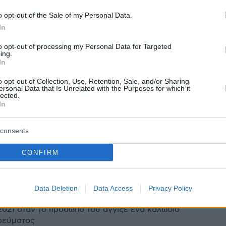
o opt-out of the Sale of my Personal Data.
 σε βάρος του χειρουργού του
In
ραγκίσκου ξεκίνησε η
to opt-out of processing my Personal Data for Targeted
ing.
ελία της Ρώμης
In
o opt-out of Collection, Use, Retention, Sale, and/or Sharing
λφιέρι φέρεται να δήλωνε «παρών» σε διάφορα
ersonal Data that Is Unrelated with the Purposes for which it
lected.
 συγχρόνως, για να λαμβάνει εξτρά αμοιβές
In
13
consents
α Υόρκη μεταμόσχευσαν για
CONFIRM
φορά με επιτυχία ολόκληρο μάτι
ενή - Δείτε φωτογραφίες
Data Deletion
Data Access
Privacy Policy
ρον Τζέιμς τραυματίστηκε σοβαρά σε εργατικό
2021 όταν το πρόσωπό του άγγιξε ένα καλώδιο
ρεύματος