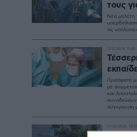
τους γι
Νέα μελέτη 
υπερδιπλάσι
τις υπόλοιπε
13.12.2024, 11:35
Τέσσερ
εκπαίδ
Πρόσφατη με
με συμμετοχ
και Απόστολ
συνοδεύουν 
σύγκρουση μ
της ασφάλει
09.02.2024, 14:2
Δεν αν