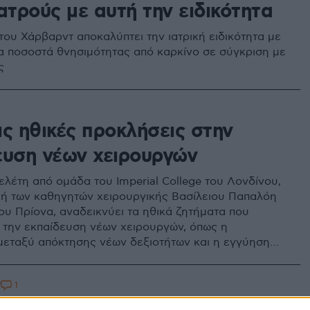
ατρούς με αυτή την ειδικότητα
του Χάρβαρντ αποκαλύπτει την ιατρική ειδικότητα με
α ποσοστά θνησιμότητας από καρκίνο σε σύγκριση με
ς
ις ηθικές προκλήσεις στην
ευση νέων χειρουργών
λέτη από ομάδα του Imperial College του Λονδίνου,
ή των καθηγητών χειρουργικής Βασίλειου Παπαλόη
ου Πρίονα, αναδεικνύει τα ηθικά ζητήματα που
την εκπαίδευση νέων χειρουργών, όπως η
εταξύ απόκτησης νέων δεξιοτήτων και η εγγύηση
ας των ασθενών
1
7
αστέλλονται για 15 μέρες τα