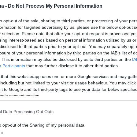
ma -
Do Not Process My Personal Information
ά χειρουργεία στο Παίδων
α Κυριακού»
to opt-out of the sale, sharing to third parties, or processing of your per
formation for targeted advertising by us, please use the below opt-out s
αν σε έκτακτη συνεδρίασή τους οι γιατροί του
r selection. Please note that after your opt-out request is processed y
ύ τμήματος του νοσοκομείου και ποια προϋπόθεση
eing interest-based ads based on personal information utilized by us or
disclosed to third parties prior to your opt-out. You may separately opt-
losure of your personal information by third parties on the IAB’s list of
. This information may also be disclosed by us to third parties on the
IA
44
7
Participants
that may further disclose it to other third parties.
εται με 4 αναισθησιολόγους το
 that this website/app uses one or more Google services and may gath
α Κυριακού» - Συνεχίζονται
including but not limited to your visit or usage behaviour. You may click 
 to Google and its third-party tags to use your data for below specifi
ά τα τακτικά χειρουργεία
ogle consent section.
 ο Διευθυντής Αναισθησιολογίας από το Γενικό
l Data Processing Opt Outs
Κορίνθου και συμμετέχουν άλλοι τρεις γιατροί από το
έλης - Κανονικά τα χειρουργεία, αποφάσισαν οι
o opt-out of the Sharing of my personal data.
 «Αγλαΐα Κυριακού»
In