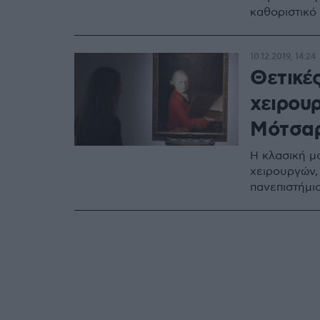
καθοριστικό
10.12.2019, 14:24
Θετικές
χειρου
Μότσαρ
H κλασική μο
χειρουργών,
πανεπιστήμι