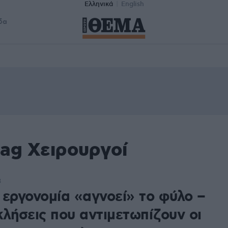
Ελληνικά
English
δα
tag Χειρουργοί
3
 εργονομία «αγνοεί» το φύλο –
κλήσεις που αντιμετωπίζουν οι