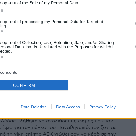
o opt-out of the Sale of my Personal Data.
In
: Ρουκέτα έσκασε δίπλα στο
to opt-out of processing my Personal Data for Targeted
ing.
In
 της Χάποελ Χολόν την ώρα της
o opt-out of Collection, Use, Retention, Sale, and/or Sharing
ησης
ersonal Data that Is Unrelated with the Purposes for which it
lected.
In
άρα έζησαν στη Χάποελ Χολόν του Στέφανου Δέδα,
τα προσγειώθηκε 200 μέτρα από το κλειστό, όπου
πόνηση
consents
CONFIRM
 «Τιμή μου να θεωρούμαι
ιος για τον Παναθηναϊκό»
Data Deletion
Data Access
Privacy Policy
Δέδας κλήθηκε να σχολιάσει τις φήμες που τον
ήφιο για τον πάγκο του Παναθηναϊκό, τονίζοντας
πό τη νίκη επί της ΑΕΚ νιώθει σαν να κέρδισε την