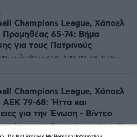
1
ball Champions League, Χάποελ
- Προμηθέας 65-74: Βήμα
σης για τους Πατρινούς
νική ομάδα ο Κάουαν είχε 18 πόντους ενώ 16 είχε ο
7
ball Champions League, Χάποελ
- ΑΕΚ 79-68: Ήττα και
ειες για την Ένωση - Βίντεο
λέον 2 ήττες σε ισάριθμα παιχνίδια στη φάση των 16
ma -
Do Not Process My Personal Information