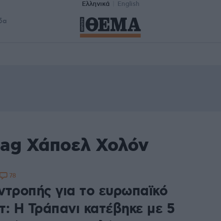
Ελληνικά
English
δα
tag Χάποελ Χολόν
78
ντροπής για το ευρωπαϊκό
τ: Η Τράπανι κατέβηκε με 5