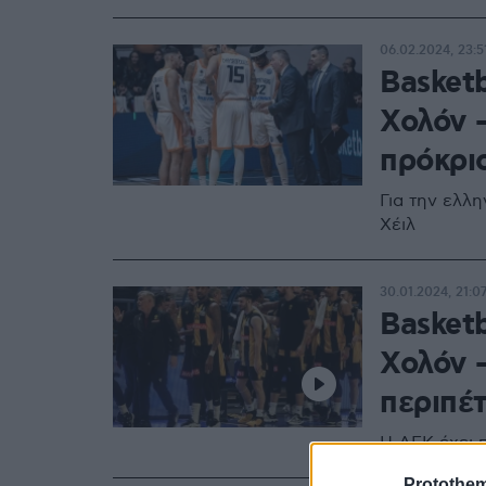
06.02.2024, 23:5
Basket
Χολόν 
πρόκρι
Για την ελλη
Χέιλ
30.01.2024, 21:0
Basket
Χολόν 
περιπέτ
Η ΑΕΚ έχει π
Protothe