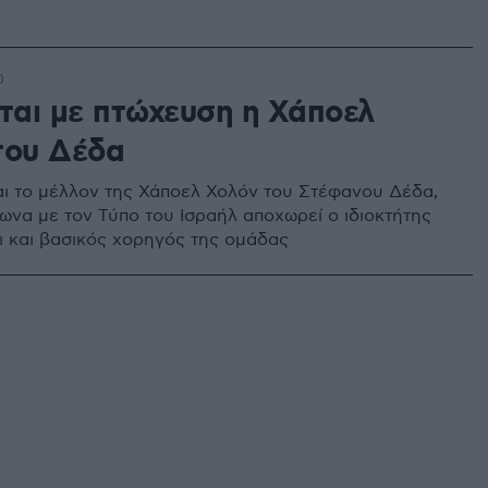
0
ίται με πτώχευση η Χάποελ
του Δέδα
αι το μέλλον της Χάποελ Χολόν του Στέφανου Δέδα,
να με τον Τύπο του Ισραήλ αποχωρεί ο ιδιοκτήτης
αι και βασικός χορηγός της ομάδας