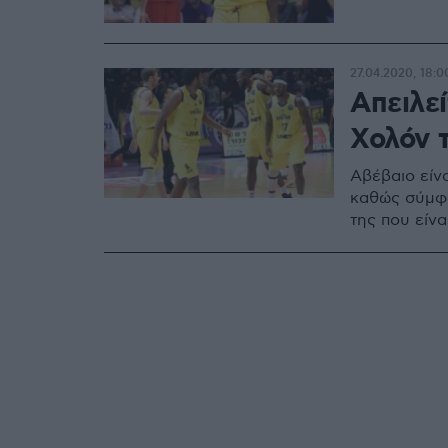
27.04.2020, 18:0
Απειλε
Χολόν 
Αβέβαιο είν
καθώς σύμφω
της που είν