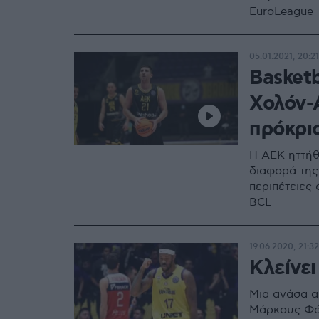
EuroLeague
05.01.2021, 20:21
Basket
Χολόν-Α
πρόκρι
Η ΑΕΚ ηττήθ
διαφορά της
περιπέτειες
BCL
19.06.2020, 21:32
Κλείνε
Μια ανάσα α
Μάρκους Φό