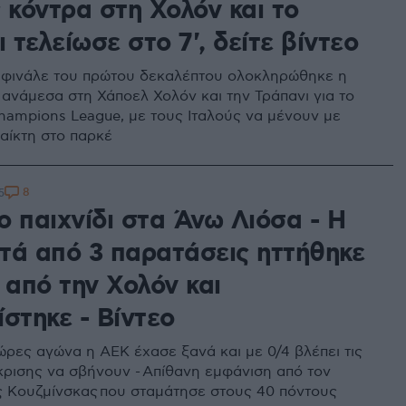
 κόντρα στη Χολόν και το
ι τελείωσε στο 7', δείτε βίντεο
ο φινάλε του πρώτου δεκαλέπτου ολοκληρώθηκε η
ανάμεσα στη Χάποελ Χολόν και την Τράπανι για το
Champions League, με τους Ιταλούς να μένουν με
παίκτη στο παρκέ
8
5
ο παιχνίδι στα Άνω Λιόσα - Η
τά από 3 παρατάσεις ηττήθηκε
 από την Χολόν και
στηκε - Βίντεο
ώρες αγώνα η ΑΕΚ έχασε ξανά και με 0/4 βλέπει τις
κρισης να σβήνουν - Απίθανη εμφάνιση από τον
 Κουζμίνσκας που σταμάτησε στους 40 πόντους