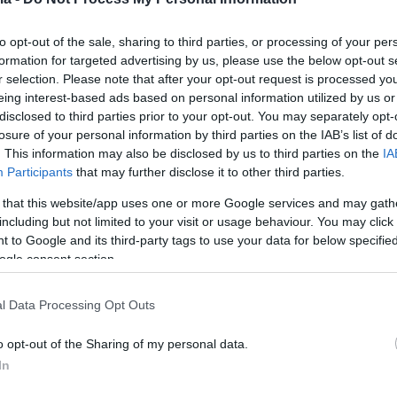
0
all Champions League, Final 4:
to opt-out of the sale, sharing to third parties, or processing of your per
formation for targeted advertising by us, please use the below opt-out s
ώσεις των προπονητών και των
r selection. Please note that after your opt-out request is processed y
eing interest-based ads based on personal information utilized by us or
ν
disclosed to third parties prior to your opt-out. You may separately opt-
losure of your personal information by third parties on the IAB’s list of
ου BCL ξεκινάει αύριο (Παρασκευή 6/5) στο Μπιλμπάο,
. This information may also be disclosed by us to third parties on the
IA
κτες και τους προπονητές των τεσσάρων φιναλίστ
Participants
that may further disclose it to other third parties.
ρίφη, Ρίσεν, Μανρέσα) να μιλούν για τους στόχους
 τους
 that this website/app uses one or more Google services and may gath
including but not limited to your visit or usage behaviour. You may click 
 to Google and its third-party tags to use your data for below specifi
8
ogle consent section.
 Ελεύθερος από τη Χολόν,
l Data Processing Opt Outs
 στην ΑΕΚ
o opt-out of the Sharing of my personal data.
Δέδας αποτελεί παρελθόν από τη Χαποέλ Χολόν,
In
ς μήνες μετά την ανανέωση του συμβολαίου του -
ν ΑΕΚ