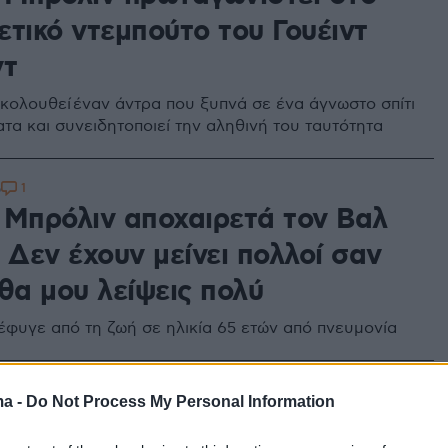
ετικό ντεμπούτο του Γουέιντ
ντ
ακολουθεί έναν άντρα που ξυπνά σε ένα άγνωστο σπίτι
τα και συνειδητοποιεί την αληθινή του ταυτότητα
1
6
 Μπρόλιν αποχαιρετά τον Βαλ
 Δεν έχουν μείνει πολλοί σαν
θα μου λείψεις πολύ
έφυγε από τη ζωή σε ηλικία 65 ετών από πνευμονία
9
ma -
Do Not Process My Personal Information
καρετ Κουάλεϊ προστίθεται στο