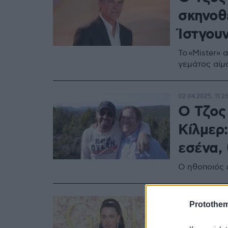
σκηνοθ
Ίστγου
Το «Mister» 
γεμάτος αίμα
02.04.2025, 11:2
Ο Τζος
Κίλμερ:
εσένα, 
Ο ηθοποιός 
13.02.2025, 10:4
Protothe
Η Μάργ