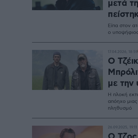
μετά τ
πείστηκ
Είπα στον ατ
ο υποψήφιος
17.04.2026, 18:59
Ο Τζέι
Μπρόλι
με την 
Η πλοκή εκτ
απόηχο μιας
πληθυσμό
26.09.2025, 19:11
O Τζος