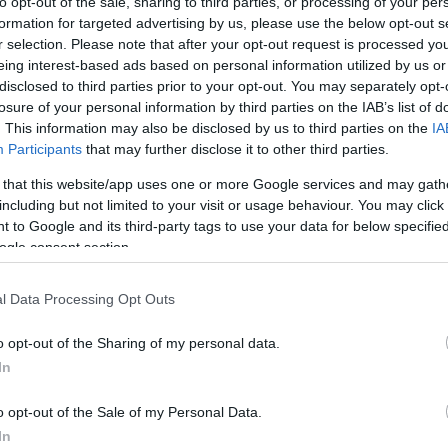
ς νέας ταινίας του Ρίντλεϊ Σκοτ
to opt-out of the sale, sharing to third parties, or processing of your per
formation for targeted advertising by us, please use the below opt-out s
he Dog Stars» θα συμμετάσχουν επίσης οι Τζέικομπ
r selection. Please note that after your opt-out request is processed y
eing interest-based ads based on personal information utilized by us or
ς Μπρόλιν και Γκάι Πιρς
disclosed to third parties prior to your opt-out. You may separately opt-
losure of your personal information by third parties on the IAB’s list of
. This information may also be disclosed by us to third parties on the
IA
0
Participants
that may further disclose it to other third parties.
ζει κανένα νόημα, είπε ο Τζος
 that this website/app uses one or more Google services and may gath
 για το γεγονός ότι ο Ντενί
including but not limited to your visit or usage behaviour. You may click 
 δεν απέσπασε υποψηφιότητα
 to Google and its third-party tags to use your data for below specifi
ogle consent section.
καρ σκηνοθεσίας
l Data Processing Opt Outs
που έπαιξε και στα δύο «Dune», είχε δηλώσει πριν
ιρό ότι αν η Ακαδημία δεν αναγνώριζε τον σκηνοθέτη
o opt-out of the Sharing of my personal data.
αν από την υποκριτική
In
1
o opt-out of the Sale of my Personal Data.
ies αποκτά σίκουελ -
In