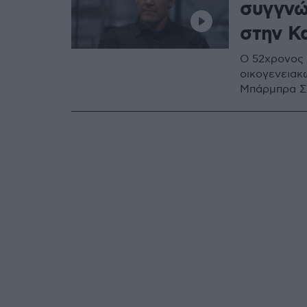
συγγνώ
στην Κ
Ο 52χρονος 
οικογενειακώ
Μπάρμπρα Σ