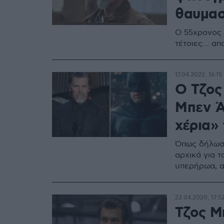
θαυμασ
Ο 55χρονος 
τέτοιες… απ
17.04.2022, 16:15
Ο Τζος
Μπεν Ά
χέρια»
Όπως δήλωσε
αρχικά για τ
υπερήρωα, α
22.04.2020, 17:5
Τζος Μ