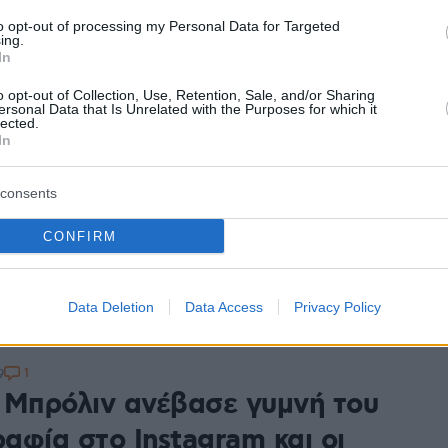
έφει το αρχικό καστ
to opt-out of processing my Personal Data for Targeted
ing.
In
ης κλασικής ταινίας του 1985 έχει προγραμματιστεί
το επόμενο έτος
o opt-out of Collection, Use, Retention, Sale, and/or Sharing
ersonal Data that Is Unrelated with the Purposes for which it
lected.
In
3
όρησε το τρέιλερ του σίκουελ
consents
μονικής φαντασίας «Dune: Part
CONFIRM
ε και Ζεντάγια ενώνουν τις δυνάμεις τους για να
Data Deletion
Data Access
Privacy Policy
ύμπαν - Δείτε το τρέιλερ
1
9
 Μπρόλιν ανέβασε γυμνή του
αφία στο Instagram και οι