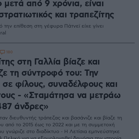
 μετά από 9 χρόνια, είναι
στρατιωτικός και τραπεζίτης
ό την επίθεση στη γέφυρα Πάτνεϊ είχε γίνει
ral
180
της στη Γαλλία βίαζε και
ζε τη σύντροφό του: Την
 σε φίλους, συναδέλφους και
ους - «Σταμάτησα να μετράω
487 άνδρες»
ταν διευθυντής τράπεζας και βασάνιζε και βίαζε τη
υ από το 2015 έως το 2022 και με τη συμμετοχή
υ γνώριζε στο διαδίκτυο - Η Λετίσια εμπνεύστηκε
λ Πελικό για να εξομολογηθεί δημόσια την ιστορία