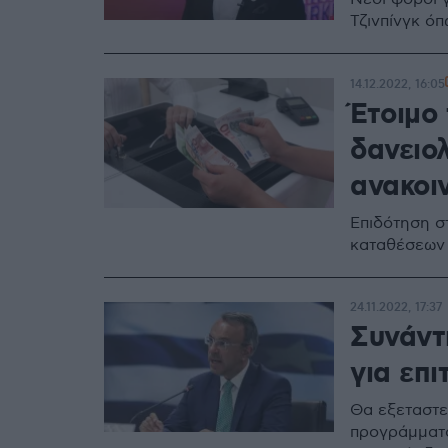
Τζινπίνγκ όπ
14.12.2022, 16:05
Έτοιμο 
δανειο
ανακοι
Επιδότηση στ
καταθέσεων 
24.11.2022, 17:37
Συνάντ
για επι
Θα εξεταστε
προγράμματο