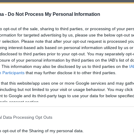
5
0
ma -
Do Not Process My Personal Information
ήθηκε από κάθε αξίωμα ο
to opt-out of the sale, sharing to third parties, or processing of your per
ισμένος εδώ και ένα χρόνο
formation for targeted advertising by us, please use the below opt-out s
ς τραπεζίτης Μπάο Φαν
r selection. Please note that after your opt-out request is processed y
eing interest-based ads based on personal information utilized by us or
ια έναν από τους πιο προβεβλημένους τραπεζίτες της
disclosed to third parties prior to your opt-out. You may separately opt-
losure of your personal information by third parties on the IAB’s list of
λατολόγιο που πειλαμβάνει τους διαδικτυακούς
. This information may also be disclosed by us to third parties on the
IA
cent, Alibaba και Baidu
Participants
that may further disclose it to other third parties.
 that this website/app uses one or more Google services and may gath
including but not limited to your visit or usage behaviour. You may click 
υ 150 άνθρωποι σε όλο τον
 to Google and its third-party tags to use your data for below specifi
ogle consent section.
παραιτούνται καθημερινά από
dit Suisse, σύμφωνα με
l Data Processing Opt Outs
κή εφημερίδα
o opt-out of the Sharing of my personal data.