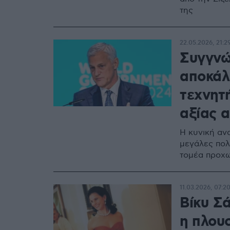
της
22.05.2026, 21:2
Συγγνώ
αποκάλ
τεχνητ
αξίας 
Η κυνική αν
μεγάλες πολ
τομέα προχω
11.03.2026, 07:2
Βίκυ Σ
η πλου