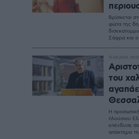
περιου
Βρίσκεται στ
φώτα της δημ
δισεκατομμυρ
Σάφρα και ο
15.04.2024, 09:0
Αριστο
του χαλ
αγαπάε
Θεσσαλ
Η προσωπική
πλούσιου Ελ
επένδυσε σε 
απόκτημα τη