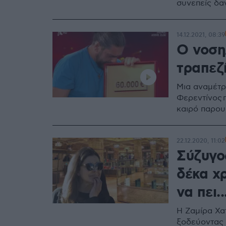
συνεπείς δα
14.12.2021, 08:39
Ο νοση
τραπεζ
Μια αναμέτρ
Φερεντίνος π
καιρό παρουσ
22.12.2020, 11:02
Σύζυγο
δέκα χρ
να πει.
H Ζαμίρα Χατ
ξοδεύοντας 