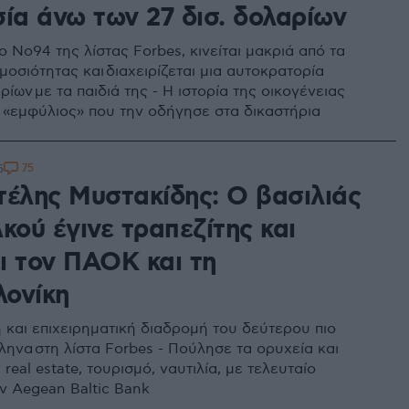
σία άνω των 27 δισ. δολαρίων
ο Νο94 της λίστας Forbes, κινείται μακριά από τα
οσιότητας και διαχειρίζεται μια αυτοκρατορία
ίων με τα παιδιά της - Η ιστορία της οικογένειας
 «εμφύλιος» που την οδήγησε στα δικαστήρια
75
5
τέλης Μυστακίδης: Ο βασιλιάς
κού έγινε τραπεζίτης και
ι τον ΠΑΟΚ και τη
ονίκη
 και επιχειρηματική διαδρομή του δεύτερου πιο
ληνα στη λίστα Forbes - Πούλησε τα ορυχεία και
real estate, τουρισμό, ναυτιλία, με τελευταίο
ν Aegean Baltic Bank