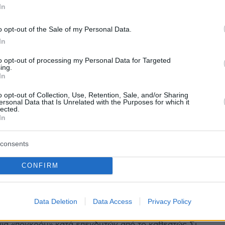
τραπεζίτες για το μέλλον τους, αναζητούν πιο
In
σχόληση σε ανταγωνιστές
o opt-out of the Sale of my Personal Data.
In
1
2
 οι ελληνικές τράπεζες λένε οι
to opt-out of processing my Personal Data for Targeted
ing.
In
ίτες, αλλά κρούουν
o opt-out of Collection, Use, Retention, Sale, and/or Sharing
άκι» για τα κόκκινα δάνεια
ersonal Data that Is Unrelated with the Purposes for which it
lected.
In
 σημαντικά μειωμένα τα κόκκινα δάνεια -κάτω του 10%-
ιωθούν κι άλλο, κρίνει ο επικεφαλής της ομάδας της
 Ελλάδα - «Εμπόδιο» η αύξηση των επιτοκίων
consents
CONFIRM
2
 με την εξαφάνιση ενός από
Data Deletion
Data Access
Privacy Policy
ορυφαίους επενδυτές στην Κίνα
για «πογκρόμ» κατά επενδυτών από το καθεστώς Σι