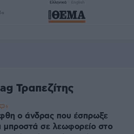
Ελληνικά
English
δα
ag Τραπεζίτης
6
φθη ο άνδρας που έσπρωξε
α μπροστά σε λεωφορείο στο