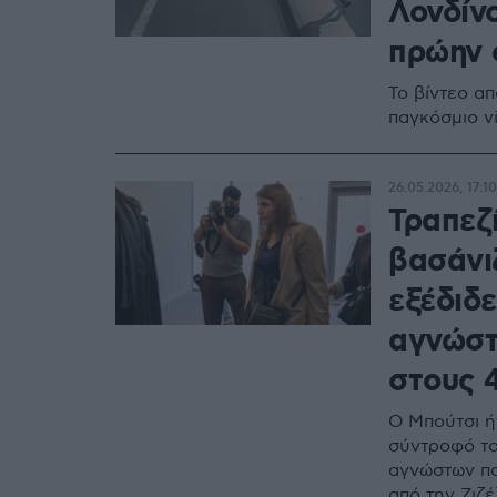
Λονδίνο
πρώην 
Το βίντεο απ
παγκόσμιο vi
26.05.2026, 17:10
Τραπεζί
βασάνι
εξέδιδε
αγνώστ
στους 
Ο Μπούτσι ή
σύντροφό το
αγνώστων πο
από την Ζιζέ