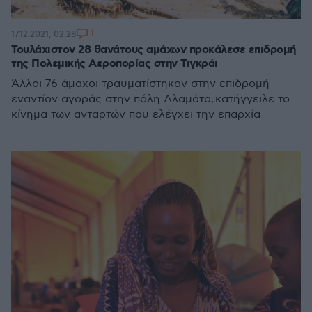
1
17.12.2021, 02:28
Τουλάχιστον 28 θανάτους αμάχων προκάλεσε επιδρομή
της Πολεμικής Αεροπορίας στην Τιγκράι
Άλλοι 76 άμαχοι τραυματίστηκαν στην επιδρομή
εναντίον αγοράς στην πόλη Αλαμάτα, κατήγγειλε το
κίνημα των ανταρτών που ελέγχει την επαρχία