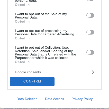
personal data.
grant or deny consent to Google and its third-party tags to
Opted In
use your data for below specified purposes in below Google
consent section.
I want to opt-out of the Sale of my
Personal Data.
Opted In
I want to opt-out of processing my
Personal Data for Targeted Advertising.
Opted In
I want to opt-out of Collection, Use,
Retention, Sale, and/or Sharing of my
Personal Data that Is Unrelated with the
Purposes for which it was collected.
Opted In
Google consents
CONFIRM
Data Deletion
Data Access
Privacy Policy
1
22.11.2021, 06:02
Το Μέτωπο Απελευθέρωσης του Λαού της Τιγκράι