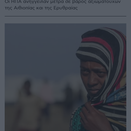
Οι ΗΠΑ ανήγγειλαν μέτρα σε βάρος αξιωματούχων
της Αιθιοπίας και της Ερυθραίας