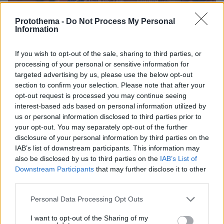
Protothema -
Do Not Process My Personal
Information
If you wish to opt-out of the sale, sharing to third parties, or
processing of your personal or sensitive information for
targeted advertising by us, please use the below opt-out
section to confirm your selection. Please note that after your
opt-out request is processed you may continue seeing
09.12.2021, 03:42
interest-based ads based on personal information utilized by
Ο ΟΗΕ αναστέλλει τη διανομή τροφίμων στη Αιθιοπία
us or personal information disclosed to third parties prior to
έπειτα από λεηλασίες που αποδίδει σε αντάρτες από την
your opt-out. You may separately opt-out of the further
Τιγκράι
disclosure of your personal information by third parties on the
IAB’s list of downstream participants. This information may
Ο ΟΗΕ υπολογίζει πως ο αριθμός των ανθρώπων που
also be disclosed by us to third parties on the
IAB’s List of
χρειάζονται επειγόντως βοήθεια σε τρόφιμα φθάνει
Downstream Participants
that may further disclose it to other
τους 5,2 εκατ. στην Τιγκράι, τους 534.000 στην
third parties.
επαρχία Αφάρ και τους 3,7 εκατ. στην Αμχάρα
Please note that this website/app uses one or more Google
Personal Data Processing Opt Outs
services and may gather and store information including but
not limited to your visit or usage behaviour. You may click to
I want to opt-out of the Sharing of my