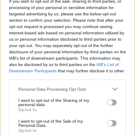
If you wish to opt-out of the sale, sharing to third parties, or
processing of your personal or sensitive information for
targeted advertising by us, please use the below opt-out
section to confirm your selection. Please note that after your
opt-out request is processed you may continue seeing
interest-based ads based on personal information utilized by
us or personal information disclosed to third parties prior to
your opt-out. You may separately opt-out of the further
disclosure of your personal information by third parties on the
IAB’s list of downstream participants. This information may
also be disclosed by us to third parties on the
IAB’s List of
Downstream Participants
that may further disclose it to other
third parties.
28.02.2021, 21:59
Please note that this website/app uses one or more Google
Personal Data Processing Opt Outs
Stoiximan Basket League, Παναθηναϊκός-Άρης 94-72:
services and may gather and store information including but
Ονειρικό ντεμπούτο Μπρέι με τρίποντη «καταιγίδα»
not limited to your visit or usage behaviour. You may click to
I want to opt-out of the Sharing of my
personal data.
grant or deny consent to Google and its third-party tags to
Καλύτερο ντεμπούτο δεν θα μπορούσε να φανταστέι
Opted In
use your data for below specified purposes in below Google
ο Τι Τζέι Μπρέι! Ο Παναθηναϊκός νίκησε εύκολα τον
consent section.
Άρη με 94-72 και ο Αμερικανός είχε 25 πόντους με
I want to opt-out of the Sale of my
Personal Data.
8/14 τρίποντα στην παρθενική του εμφάνιση με τα
Opted In
πράσινα! Έπαιξε και σκόραρε και ο Μαντζούκας