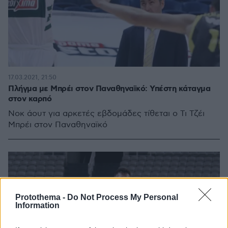
17.03.2021, 21:50
Πλήγμα με Μπρέι στον Παναθηναϊκό: Υπέστη κάταγμα
στον καρπό
Νοκ άουτ για αρκετές εβδομάδες τίθεται ο Τι Τζέι
Μπρέι στον Παναθηναϊκό
Protothema -
Do Not Process My Personal
Information