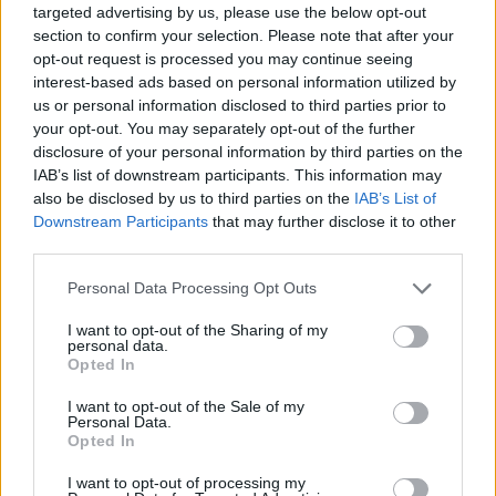
targeted advertising by us, please use the below opt-out
section to confirm your selection. Please note that after your
opt-out request is processed you may continue seeing
interest-based ads based on personal information utilized by
us or personal information disclosed to third parties prior to
your opt-out. You may separately opt-out of the further
disclosure of your personal information by third parties on the
IAB’s list of downstream participants. This information may
also be disclosed by us to third parties on the
IAB’s List of
Downstream Participants
that may further disclose it to other
third parties.
Please note that this website/app uses one or more Google
14.05.2024, 17:27
Personal Data Processing Opt Outs
services and may gather and store information including but
Το σπίτι μας το 2035 και ίσως το 2050
not limited to your visit or usage behaviour. You may click to
I want to opt-out of the Sharing of my
Το ενδεχόμενο μέλλον της ζωής μας στο σπίτι, μέσα
personal data.
grant or deny consent to Google and its third-party tags to
Opted In
και γύρω από αυτό, και οι μεγάλες αλλαγές που θα
use your data for below specified purposes in below Google
έχουν ολοκληρωθεί ως το 2050, σύμφωνα με
consent section.
I want to opt-out of the Sale of my
προβλέψεις και εκτιμήσεις του παρόντος.
Personal Data.
Opted In
I want to opt-out of processing my