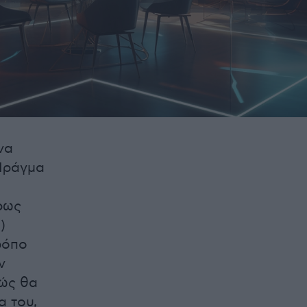
να
Πράγμα
ήρως
)
ρόπο
ν
πώς θα
α του,