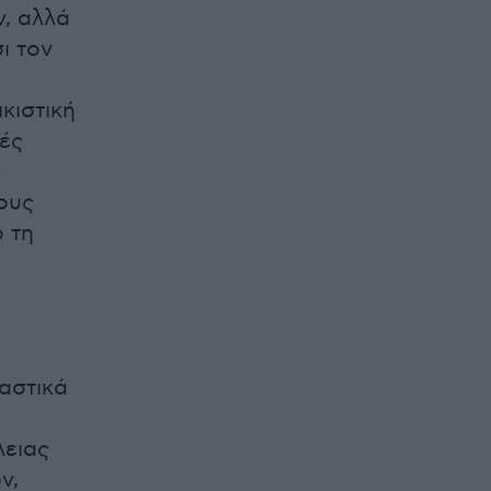
ν, αλλά
ι τον
κιστική
κές
ς
ους
ό τη
αστικά
λειας
ν,