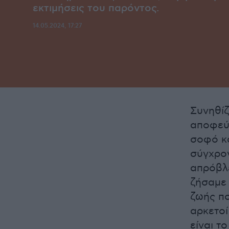
εκτιμήσεις του παρόντος.
14.05.2024, 17:27
Συνηθίζ
αποφεύ
σοφό κα
σύγχρον
απρόβλε
ζήσαμε 
ζωής πο
αρκετοί
είναι το