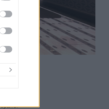
ν των
η
φαγητού
νθρωποι