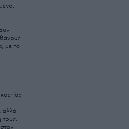
υμένο.
νουν
ιθανούς
, με το
εκαετίας
, αλλά
 τους.
 στον