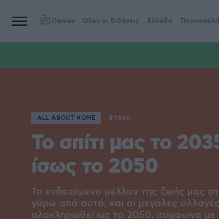
Games
Όλες οι Ειδήσεις
Ελλάδα
Πρωτοσέλι
τάση
ALL ABOUT HOME
Το σπίτι μας το 203
ίσως το 2050
Το ενδεχόμενο μέλλον της ζωής μας στο
γύρω από αυτό, και οι μεγάλες αλλαγέ
ολοκληρωθεί ως το 2050, σύμφωνα με 