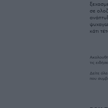
ξεχασμ
σε ολοζ
ανάπτυξ
ψυχαγωγ
κάτι τέ
Ακολουθή
τις ειδήσε
Δείτε όλε
που συμβ