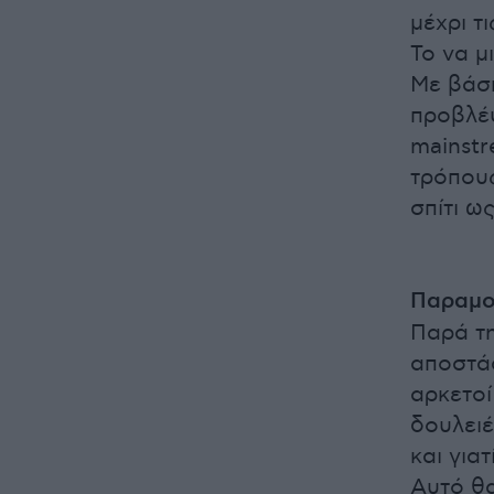
μέχρι τ
Το να μ
Με βάση
προβλέψ
mainstr
τρόπους
σπίτι ω
Παραμον
Παρά τη
αποστάσ
αρκετοί
δουλειέ
και για
Αυτό θα