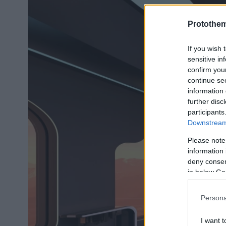
Protothe
If you wish 
sensitive in
confirm you
continue se
information 
further disc
participants
Downstream 
Please note
information 
deny consent
in below Go
Persona
I want t