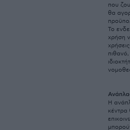
που ζου
θα αγο
προϋπολ
Το ενδε
χρήση ν
χρήσεις
πιθανό
ιδιοκτή
νομοθε
Ανάπλασ
Η ανάπ
κέντρα 
επικοιν
μπορούν