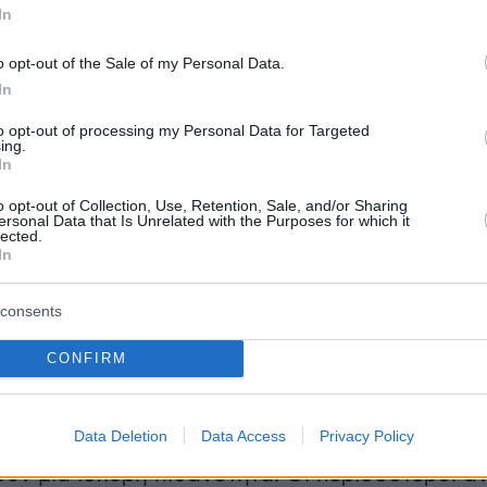
In
o opt-out of the Sale of my Personal Data.
In
to opt-out of processing my Personal Data for Targeted
ing.
In
o opt-out of Collection, Use, Retention, Sale, and/or Sharing
ersonal Data that Is Unrelated with the Purposes for which it
lected.
In
οίκηση και εξωστρέφεια
consents
τικές μορφές κατοικίας και κατοίκησης θα
ηθούν ως αντίβαρο των ολοένα ανοδικών τιμώ
CONFIRM
ν και της απόκτησης στέγης. Η συγκατοίκηση, 
 σε οικήματα με κοινόχρηστους χώρους και η
Data Deletion
Data Access
Privacy Policy
μιση της κουζίνας ως χώρος προετοιμασίας 
ύν μια ισχυρή πιθανότητα. Οι περισσότεροι ά