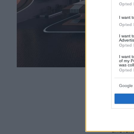
Opted 
I want t
Opted 
I want 
Advertis
Opted 
I want t
of my P
was col
Opted 
Συγκατ
Google 
Εναλλακ
αναζητ
ενοικίω
διαμονή
υποβάθ
αποτελο