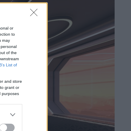
sonal or
ection to
ou may
 personal
out of the
 downstream
B’s List of
er and store
to grant or
ed purposes