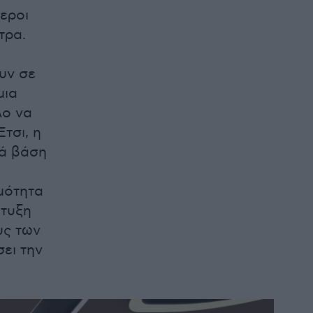
τεροι
τρα.
υν σε
μια
λο να
τσι, η
τά βάση
ιμότητα
πτυξη
υς των
ει την