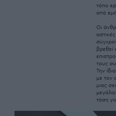
τόπο ερ
από εμά
Οι άνθρ
αστικές
σύγχρο
βρεθεί 
επιστρο
τους συ
Την ίδι
με τον 
μιας σε
μεγάλων
τάση γι