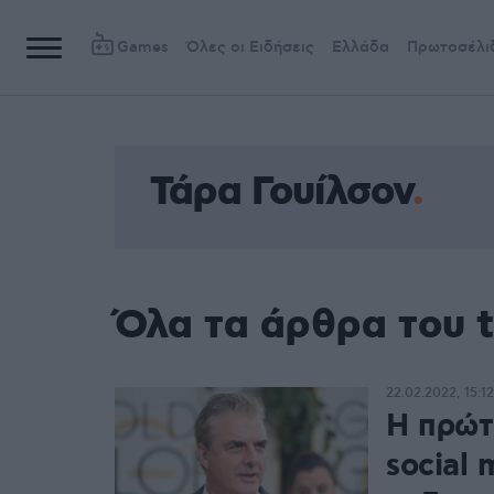
Games
Όλες οι Ειδήσεις
Ελλάδα
Πρωτοσέλι
Τάρα Γουίλσον
Όλα τα άρθρα του 
22.02.2022, 15:12
Η πρώτ
social 