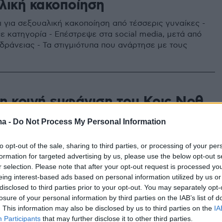
λική κακοποίηση
ι για σεξουαλική κακοποίηση από τέσσερις γυναίκες -
ε κατηγορία - Επέστρεψε στα social media, μετά από
δράνειας - Τα στιγμιότυπα που ανάρτησε με τους
η κοινή εμφάνιση του Κρις Νοθ
Τάρα Γουίλσον, μετά τις
ma -
Do Not Process My Personal Information
λίες για σεξουαλικές επιθέσεις
to opt-out of the sale, sharing to third parties, or processing of your per
εθεάθη να περπατάει μαζί στους δρόμους της
formation for targeted advertising by us, please use the below opt-out s
- Κρατούν τα προσχήματα για χάρη των παιδιών τους,
r selection. Please note that after your opt-out request is processed y
eing interest-based ads based on personal information utilized by us or
οιός σε καμία περίπτωση δεν μπορεί να τον
disclosed to third parties prior to your opt-out. You may separately opt-
losure of your personal information by third parties on the IAB’s list of
. This information may also be disclosed by us to third parties on the
IA
Participants
that may further disclose it to other third parties.