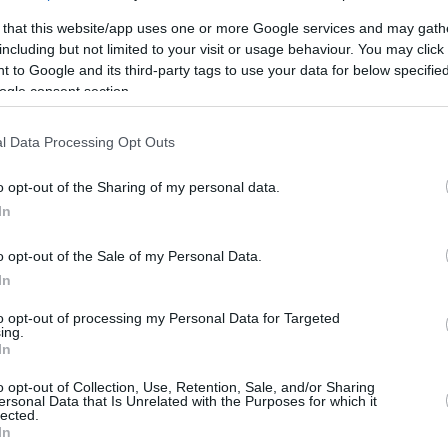
α κλωστή κρέμεται ο γάμος του
 that this website/app uses one or more Google services and may gath
including but not limited to your visit or usage behaviour. You may click 
οθ - Η Τάρα Γουίλσον «πέταξε»
 to Google and its third-party tags to use your data for below specifi
α της
ogle consent section.
ι εντόπισαν την σύζυγο του ηθοποιού συντετριμμένη
l Data Processing Opt Outs
ο αυτοκίνητό της - Παρά τους φίλους τους που λένε
ύν να σώσουν τον γάμο τους, η ίδια έχει βγάλει τη
o opt-out of the Sharing of my personal data.
In
o opt-out of the Sale of my Personal Data.
1
In
ig πέρασε μόνος τα
to opt-out of processing my Personal Data for Targeted
ύγεννα στη Νέα Υόρκη μετά τις
ing.
In
λίες για σεξουαλικές επιθέσεις
o opt-out of Collection, Use, Retention, Sale, and/or Sharing
οποιός Τάρα Γουίλσον πέρασε τις γιορτές μακριά από
ersonal Data that Is Unrelated with the Purposes for which it
lected.
ης Κρις Νοθ - Ο γάμος τους έχει κλονιστεί μετά τις
In
πέντε γυναικών ότι τους επιτέθηκε σεξουαλικά