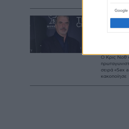
Google 
21.12.2021, 21:41
Καταρρ
ζωή του
για τις
Ο Κρις Νοθ 
πρωταγωνιστ
σειρά «Sex a
κακοποίησε 