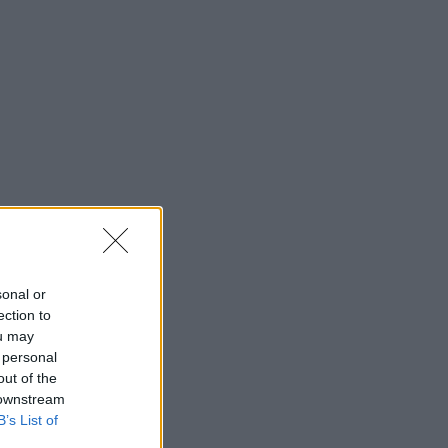
sonal or
ection to
ou may
 personal
out of the
 downstream
B’s List of