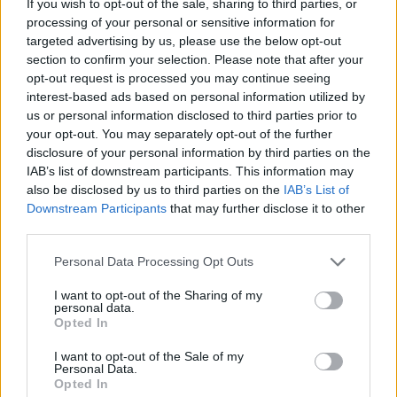
If you wish to opt-out of the sale, sharing to third parties, or
processing of your personal or sensitive information for
targeted advertising by us, please use the below opt-out
section to confirm your selection. Please note that after your
opt-out request is processed you may continue seeing
interest-based ads based on personal information utilized by
us or personal information disclosed to third parties prior to
your opt-out. You may separately opt-out of the further
disclosure of your personal information by third parties on the
IAB’s list of downstream participants. This information may
also be disclosed by us to third parties on the
IAB’s List of
Downstream Participants
that may further disclose it to other
third parties.
Please note that this website/app uses one or more Google
Personal Data Processing Opt Outs
11.10.2022, 12:55
services and may gather and store information including but
Πλημμύρισαν δρόμοι στα Σύβοτα, ζημιές σε μαγαζιά και
not limited to your visit or usage behaviour. You may click to
I want to opt-out of the Sharing of my
επιχειρήσεις - Δείτε βίντεο
personal data.
grant or deny consent to Google and its third-party tags to
Opted In
use your data for below specified purposes in below Google
Βροχές και καταιγίδες σημειώνονται από τη νύχτα
consent section.
της Δευτέρας στο Ιόνιο - Προβλήματα από την
I want to opt-out of the Sale of my
Personal Data.
κακοκαιρία και στην Κέρκυρα
Opted In