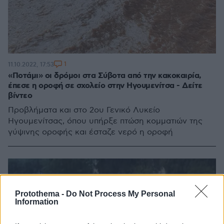
1
11.10.2022, 17:53
«Ποτάμι» οι δρόμοι στα Σύβοτα από την κακοκαιρία,
έπεσε η οροφή σε σχολείο στην Ηγουμενίτσα - Δείτε
βίντεο
Προβλήματα και στο 2ου Γενικό Λυκείο
Ηγουμενίτσας, όπου υπήρξε πτώση κομματιών της
γύψινης οροφής και έσταζε νερό η οροφή
Protothema -
Do Not Process My Personal
Information