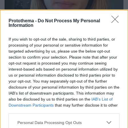
Protothema -
Do Not Process My Personal
Information
If you wish to opt-out of the sale, sharing to third parties, or
processing of your personal or sensitive information for
91
03.03.2026, 21:31
targeted advertising by us, please use the below opt-out
Εγκλωβισμένη στο Ντουμπάι η σύντροφος του Φειδία
section to confirm your selection. Please note that after your
Παναγιώτου: Είμαστε πραγματικά απελπισμένοι, δήλωσε
opt-out request is processed you may continue seeing
interest-based ads based on personal information utilized by
Δεν ξέρουμε πραγματικά τι να κάνουμε, τόνισε η
us or personal information disclosed to third parties prior to
Στυλιάνα Αβερκίου
your opt-out. You may separately opt-out of the further
disclosure of your personal information by third parties on the
IAB’s list of downstream participants. This information may
also be disclosed by us to third parties on the
IAB’s List of
Downstream Participants
that may further disclose it to other
third parties.
Please note that this website/app uses one or more Google
Personal Data Processing Opt Outs
services and may gather and store information including but