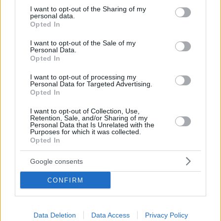
not limited to your visit or usage behaviour. You may click to
I want to opt-out of the Sharing of my
personal data.
grant or deny consent to Google and its third-party tags to
Opted In
use your data for below specified purposes in below Google
consent section.
I want to opt-out of the Sale of my
Personal Data.
Opted In
I want to opt-out of processing my
Personal Data for Targeted Advertising.
Opted In
I want to opt-out of Collection, Use,
Retention, Sale, and/or Sharing of my
Personal Data that Is Unrelated with the
Purposes for which it was collected.
Opted In
23
01.03.2026, 14:43
Google consents
Τρόμος για τη σύντροφο του Φειδία Παναγιώτου που
έκανε bachelorette στο Ντουμπάι: Ήμασταν σε πανικό,
CONFIRM
μόνο πάρτι δεν ήταν με τέτοιο άγχος
Η πρώην παίκτρια του «Big Brother», Στυλιάνα
Αβερκίου περιέγραψε τις στιγμές που έζησε μετά την
Data Deletion
Data Access
Privacy Policy
ιρανική επίθεση