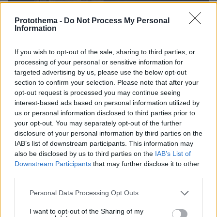
Protothema -
Do Not Process My Personal
Information
If you wish to opt-out of the sale, sharing to third parties, or
processing of your personal or sensitive information for
targeted advertising by us, please use the below opt-out
section to confirm your selection. Please note that after your
opt-out request is processed you may continue seeing
interest-based ads based on personal information utilized by
us or personal information disclosed to third parties prior to
your opt-out. You may separately opt-out of the further
disclosure of your personal information by third parties on the
IAB’s list of downstream participants. This information may
also be disclosed by us to third parties on the
IAB’s List of
Downstream Participants
that may further disclose it to other
26
07.04.2024, 12:41
third parties.
Το Ισραήλ αποσύρει τα περισσότερα χερσαία
στρατεύματα από τη νότια Γάζα
Please note that this website/app uses one or more Google
Personal Data Processing Opt Outs
services and may gather and store information including but
Ο ισραηλινός στρατός δεν έχει προς το παρόν δώσει
not limited to your visit or usage behaviour. You may click to
I want to opt-out of the Sharing of my
περισσότερες λεπτομέρειες