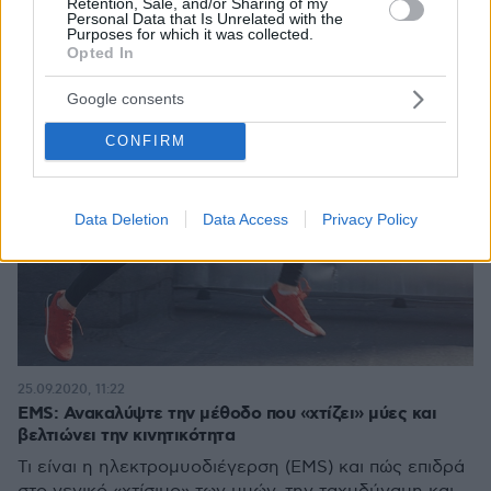
Retention, Sale, and/or Sharing of my
Personal Data that Is Unrelated with the
Purposes for which it was collected.
Opted In
Google consents
CONFIRM
Data Deletion
Data Access
Privacy Policy
25.09.2020, 11:22
EMS: Ανακαλύψτε την μέθοδο που «χτίζει» μύες και
βελτιώνει την κινητικότητα
Τι είναι η ηλεκτρομυοδιέγερση (EMS) και πώς επιδρά