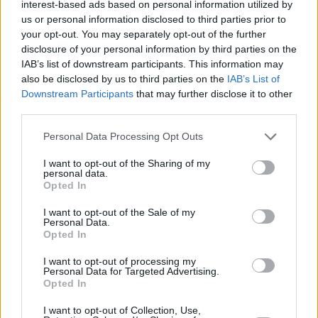
interest-based ads based on personal information utilized by
us or personal information disclosed to third parties prior to
your opt-out. You may separately opt-out of the further
disclosure of your personal information by third parties on the
IAB’s list of downstream participants. This information may
also be disclosed by us to third parties on the
IAB’s List of
Downstream Participants
that may further disclose it to other
third parties.
Please note that this website/app uses one or more Google
Personal Data Processing Opt Outs
05.11.2020, 09:36
services and may gather and store information including but
Running: Έτσι θα το βάλουμε στη ζωή μας – Όλα τα tips
not limited to your visit or usage behaviour. You may click to
I want to opt-out of the Sharing of my
personal data.
Το τρέξιμο χαρίζει υγεία και ποιότητα ζωής - Μειώνει
grant or deny consent to Google and its third-party tags to
Opted In
το άγχος και μας κάνει πιο ευδιάθετους και θετικούς
use your data for below specified purposes in below Google
ανθρώπους - Μήπως ήρθε η ώρα να πάρουμε το
consent section.
I want to opt-out of the Sale of my
τρέξιμο στα σοβαρά;
Personal Data.
Opted In
I want to opt-out of processing my
Personal Data for Targeted Advertising.
Opted In
I want to opt-out of Collection, Use,