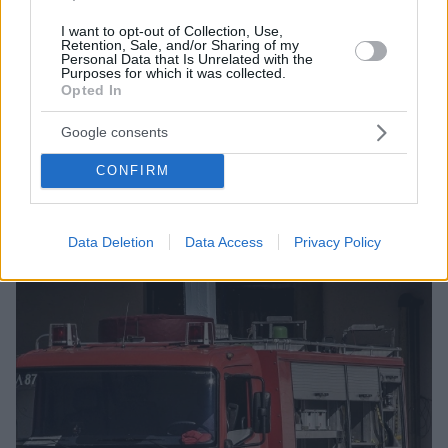
I want to opt-out of Collection, Use,
Retention, Sale, and/or Sharing of my
7
30.05.2023, 19:21
Personal Data that Is Unrelated with the
Purposes for which it was collected.
Κινεζικά πλοία λεηλατούν ναυάγια του Β’ Παγκοσμίου
Opted In
Πολέμου για το μέταλλό τους
Στόχος για τον «προπολεμικό χάλυβά» τους τα
Google consents
πολεμικά πλοία HMS Repulse και HMS Prince of
Wales, τα οποία βυθίστηκαν το 1941 από ιαπωνικές
CONFIRM
τορπίλες λίγες ημέρες μετά την επίθεση στο Περλ
Χάρμπορ
Data Deletion
Data Access
Privacy Policy