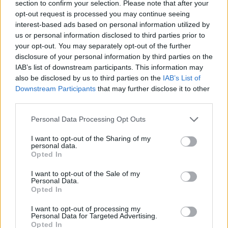
section to confirm your selection. Please note that after your
νομοθεσίας περί αλλοδαπών και περί περιβάλλοντος
opt-out request is processed you may continue seeing
interest-based ads based on personal information utilized by
us or personal information disclosed to third parties prior to
your opt-out. You may separately opt-out of the further
disclosure of your personal information by third parties on the
IAB’s list of downstream participants. This information may
also be disclosed by us to third parties on the
IAB’s List of
Downstream Participants
that may further disclose it to other
third parties.
Please note that this website/app uses one or more Google
Personal Data Processing Opt Outs
services and may gather and store information including but
not limited to your visit or usage behaviour. You may click to
I want to opt-out of the Sharing of my
personal data.
grant or deny consent to Google and its third-party tags to
Opted In
use your data for below specified purposes in below Google
consent section.
I want to opt-out of the Sale of my
Personal Data.
Opted In
I want to opt-out of processing my
Personal Data for Targeted Advertising.
Opted In