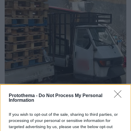
Protothema -
Do Not Process My Personal
Information
4
03.07.2024, 09:28
Φωτογραφίες: Βρήκαν 6 παράνομους χώρους συλλογής
If you wish to opt-out of the sale, sharing to third parties, or
σκραπ στην Αθήνα και έκαναν 20 συλλήψεις
processing of your personal or sensitive information for
targeted advertising by us, please use the below opt-out
Οι συλληφθέντες κατηγορούνται για παράβαση της