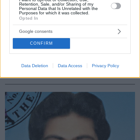
Retention, Sale, and/or Sharing of my
Personal Data that Is Unrelated with the
Purposes for which it was collected.
Opted In
Google consents
129
17.04.2019, 12:49
Ένταση στη δίκη για τη δολοφονία Λουκμάν:
CONFIRM
Αντιεξουσιαστές εισέβαλαν στο Εφετείο και πέταξαν
τρικάκια
Στο χώρο υπήρχαν ισχυρές αστυνομικές δυνάμεις οι
Data Deletion
Data Access
Privacy Policy
οποίες απώθησαν τους αντιεξουσιαστές, που στη
συνέχεια αποχώρησαν από το Εφετείο