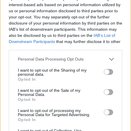
interest-based ads based on personal information utilized by
κατηγορουμένων για τη δολοφονία του Πακιστανού
us or personal information disclosed to third parties prior to
Σαχζάτ Λουκμάν στα Πετράλωνα τον Ιανουάριο του
your opt-out. You may separately opt-out of the further
2013
disclosure of your personal information by third parties on the
IAB’s list of downstream participants. This information may
also be disclosed by us to third parties on the
IAB’s List of
Downstream Participants
that may further disclose it to other
third parties.
Please note that this website/app uses one or more Google
Personal Data Processing Opt Outs
services and may gather and store information including but
not limited to your visit or usage behaviour. You may click to
I want to opt-out of the Sharing of my
personal data.
grant or deny consent to Google and its third-party tags to
Opted In
use your data for below specified purposes in below Google
consent section.
I want to opt-out of the Sale of my
Personal Data.
Opted In
I want to opt-out of processing my
Personal Data for Targeted Advertising.
Opted In
I want to opt-out of Collection, Use,