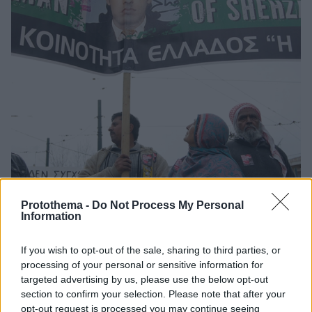
Protothema -
Do Not Process My Personal
Information
41
06.05.2019, 11:50
If you wish to opt-out of the sale, sharing to third parties, or
Δολοφονία Λουκμάν: Ένοχοι οι δύο κατηγορούμενοι -
processing of your personal or sensitive information for
Ρατσιστικό το κίνητρό τους
targeted advertising by us, please use the below opt-out
section to confirm your selection. Please note that after your
Το Μικτό Ορκωτό Δικαστήριο της Αθήνας απέρριψε
opt-out request is processed you may continue seeing
όλους τους υπερασπιστικούς ισχυρισμούς των δύο