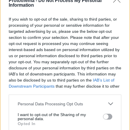
Protothema -
Do Not Process My Personal
Euroleague: Το νέο format των 20 ομάδων από τη σεζόν
Information
2025-2026 και η εφαρμογή του salary cap
Διαβάστε με πόσες ομάδες θα διεξαχθεί την
If you wish to opt-out of the sale, sharing to third parties, or
μεθεπόμενη σεζόν η Euroleague, το format, το
processing of your personal or sensitive information for
ελάχιστο και το μέγιστο όριο του salary cap, πως
targeted advertising by us, please use the below opt-out
ξεπεράστηκε το πρόβλημα της διαφορετικής
section to confirm your selection. Please note that after your
φορολόγησης και ποιες ομάδες θα πάρουν
opt-out request is processed you may continue seeing
συμβόλαιο
interest-based ads based on personal information utilized by
us or personal information disclosed to third parties prior to
your opt-out. You may separately opt-out of the further
disclosure of your personal information by third parties on the
IAB’s list of downstream participants. This information may
also be disclosed by us to third parties on the
IAB’s List of
Downstream Participants
that may further disclose it to other
third parties.
Please note that this website/app uses one or more Google
Personal Data Processing Opt Outs
services and may gather and store information including but
not limited to your visit or usage behaviour. You may click to
I want to opt-out of the Sharing of my
personal data.
grant or deny consent to Google and its third-party tags to
Opted In
use your data for below specified purposes in below Google