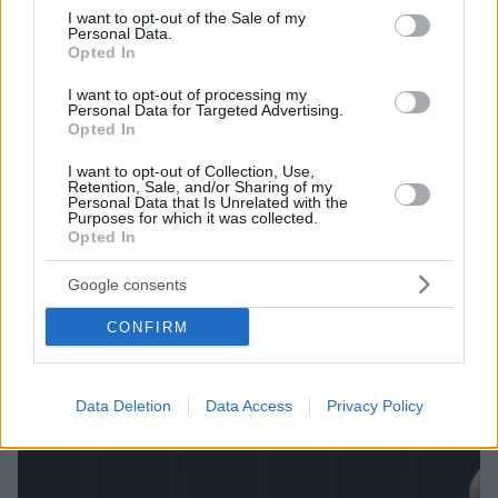
consent section.
I want to opt-out of the Sale of my
Personal Data.
Opted In
I want to opt-out of processing my
Personal Data for Targeted Advertising.
Opted In
I want to opt-out of Collection, Use,
Retention, Sale, and/or Sharing of my
Personal Data that Is Unrelated with the
1
29.04.2024, 18:50
Purposes for which it was collected.
Οι ομάδες της Premier League ψήφισαν υπέρ της
Opted In
θέσπισης salary cap
Google consents
Η πλειοψηφία των ομάδων της Premier League
ψήφισε θετικά προκειμένου να υπάρχει όριο στια
CONFIRM
δαπάνες των ομάδων στα πρότυπα του salary cap που
ισχύει στο NBA
Data Deletion
Data Access
Privacy Policy